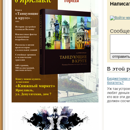
Написа
Сообще
В этой 
Бюджетники 
богатеть?
Уж так устрое
любят деньги 
кто все эти д
должен сосчи