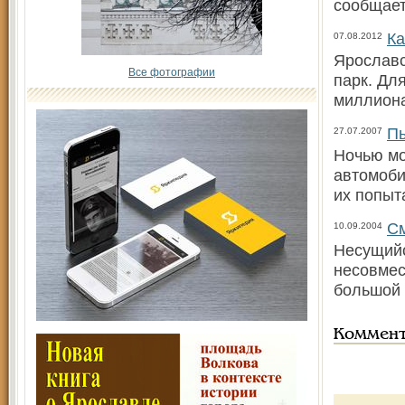
сообщает
Ка
07.08.2012
Ярославс
Все фотографии
парк. Для
миллион
Пь
27.07.2007
Ночью мо
автомоби
их попыт
См
10.09.2004
Несущийс
несовмес
большой 
Коммен