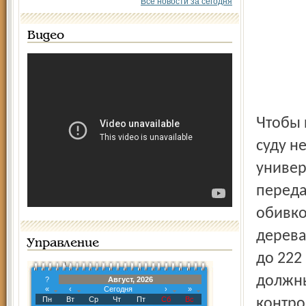
Все новости за сегодня
Видео
Чтобы полноценно исполнять свои функции, областному
суду н
универ
переда
обивко
дерева
Управление
до 222
должны
?
Август, 2026
«
‹
Сегодня
›
»
Пн
Вт
Ср
Чт
Пт
Сб
Вс
контро