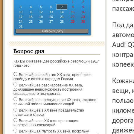
1
2
3
4
5
6
7
8
9
пассаж
10
11
12
13
14
15
16
17
18
19
20
21
22
23
24
25
26
27
28
29
30
Под данные характеристики подходит несколько
31
Выберите дату
автомо
Audi Q
Вопрос дня
контра
Как Вы считаете, две российские революции 1917
копеек
года - это
Величайшее событие ХХ века, принёсшее
свободу и счастье народам России
Кожаная обивка и отделка из натурального дерева –
Величайшее разочарование ХХ века,
доказавшее невозможность построения
вещи, 
справедливого государства
пользо
Величайшее преступление ХХ века, ставшее
причиной гибели миллионов людей
киломе
Величайшее в ХХ веке предательство
правящего класса
дорога
Величайшая в ХХ веке провокация
иностранных спецслужб
движен
Величайшая глупость ХХ века, поскольку