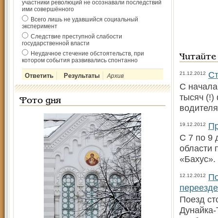
участники революций не осознавали последствий
ими совершённого
Всего лишь не удавшийся социальный
эксперимент
Следствие преступной слабости
государственной власти
Неудачное стечение обстоятельств, при
Читайте
котором события развивались спонтанно
Ст
21.12.2012
Архив
С начала
тысяч (!
Фото дня
водителя
Пр
19.12.2012
С 7 по 9
области 
«Бахус».
По
12.12.2012
переезде
Поезд ст
Дунайка-