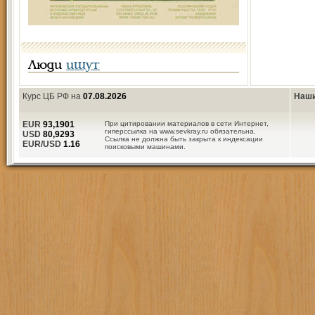
Люди
ищут
Курс ЦБ РФ на
07.08.2026
Наши
EUR
93,1901
При цитировании материалов в сети Интернет,
гиперссылка на www.sevkray.ru обязательна.
USD
80,9293
Ссылка не должна быть закрыта к индексации
EUR/USD
1.16
поисковыми машинами.