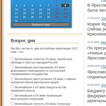
1
2
В Яросла
3
4
5
6
7
8
9
была зап
10
11
12
13
14
15
16
17
18
19
20
21
22
23
24
25
26
27
28
29
30
Ул
17.05.2012
31
Мэрия Яр
Выберите дату
Сейчас р
Краснопе
Вопрос дня
Но
11.11.2011
По прогр
Как Вы считаете, две российские революции 1917
года - это
«Новые д
Ярослав
Величайшее событие ХХ века, принёсшее
свободу и счастье народам России
Пр
16.08.2011
Величайшее разочарование ХХ века,
доказавшее невозможность построения
Ярославс
справедливого государства
социальн
Величайшее преступление ХХ века, ставшее
причиной гибели миллионов людей
Ул
04.06.2011
Величайшее в ХХ веке предательство
Бюджету 
правящего класса
федераль
Величайшая в ХХ веке провокация
иностранных спецслужб
капиталь
Величайшая глупость ХХ века, поскольку