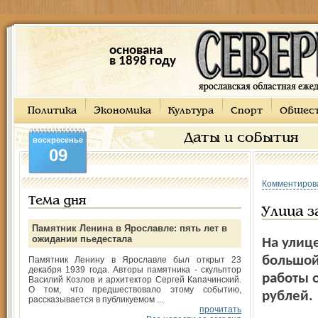
основана
в 1898 году
Политика
Экономика
Культура
Спорт
Общес
Даты и события
воскресенье
09
Комментиров
Тема дня
Улица з
Памятник Ленина в Ярославле: пять лет в
ожидании пьедестала
На улиц
большой
Памятник Ленину в Ярославле был открыт 23
декабря 1939 года. Авторы памятника - скульптор
работы 
Василий Козлов и архитектор Сергей Капачинский.
О том, что предшествовало этому событию,
рублей.
рассказывается в публикуемом ...
прочитать