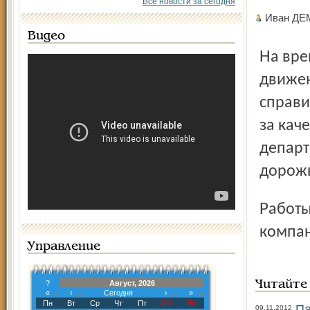
Все новости за сегодня
Иван ДЕ
Видео
На время реконструкции Красноборскую перекрыли для
движен
справи
за кач
департ
дорожн
Работы по реконструкции Красноборской улицы ведёт
компан
Управление
?
Август, 2026
Читайте
«
‹
Сегодня
›
»
Пн
Вт
Ср
Чт
Пт
Сб
Вс
Па
09.11.2012