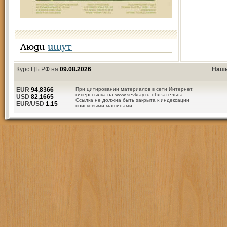
Люди
ищут
Курс ЦБ РФ на
09.08.2026
Наши
EUR
94,8366
При цитировании материалов в сети Интернет,
гиперссылка на www.sevkray.ru обязательна.
USD
82,1665
Ссылка не должна быть закрыта к индексации
EUR/USD
1.15
поисковыми машинами.