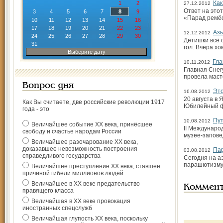
Как
1
2
27.12.2012
Ответ на это
3
4
5
6
7
8
9
«Парад ремёс
10
11
12
13
14
15
16
17
18
19
20
21
22
23
Азы
12.12.2012
24
25
26
27
28
29
30
Детишки всё с
31
гол. Вчера хо
Выберите дату
Гла
10.11.2012
Главная Снег
провела маст
Вопрос дня
Это
16.08.2012
20 августа в
Как Вы считаете, две российские революции 1917
Юбилейный фе
года - это
Пут
10.08.2012
Величайшее событие ХХ века, принёсшее
II Междунаро
свободу и счастье народам России
музее-запове
Величайшее разочарование ХХ века,
доказавшее невозможность построения
Па
03.08.2012
справедливого государства
Сегодня на а
парашютизму 
Величайшее преступление ХХ века, ставшее
причиной гибели миллионов людей
Величайшее в ХХ веке предательство
Коммен
правящего класса
Величайшая в ХХ веке провокация
иностранных спецслужб
Величайшая глупость ХХ века, поскольку