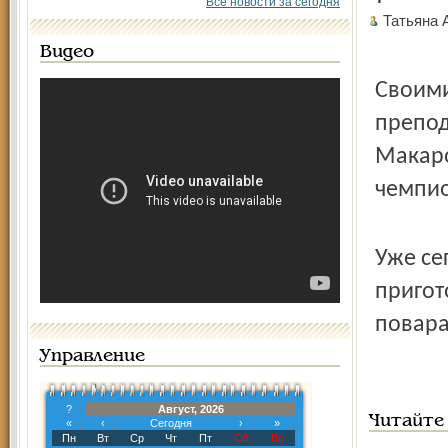
Все новости за сегодня
Татьяна
Видео
Своими
препод
Макаро
чемпио
Уже се
пригот
повара
Управление
?
Август, 2026
Читайте
«
‹
Сегодня
›
»
Пн
Вт
Ср
Чт
Пт
Сб
Вс