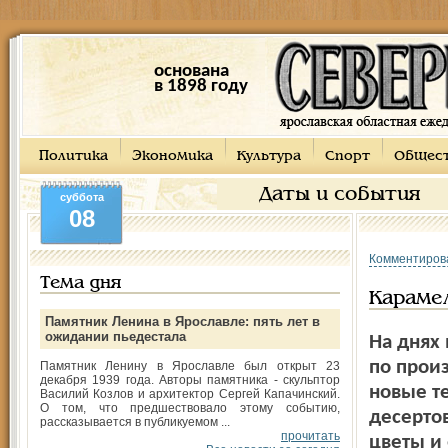
основана
в 1898 году
Политика
Экономика
Культура
Спорт
Общес
Даты и события
суббота
08
Комментиров
Тема дня
Караме
Памятник Ленина в Ярославле: пять лет в
ожидании пьедестала
На днях 
по прои
Памятник Ленину в Ярославле был открыт 23
декабря 1939 года. Авторы памятника - скульптор
новые т
Василий Козлов и архитектор Сергей Капачинский.
О том, что предшествовало этому событию,
десертов
рассказывается в публикуемом ...
прочитать
цветы и