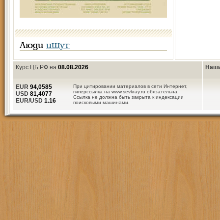
Люди
ищут
Курс ЦБ РФ на
08.08.2026
Наши
EUR
94,0585
При цитировании материалов в сети Интернет,
гиперссылка на www.sevkray.ru обязательна.
USD
81,4077
Ссылка не должна быть закрыта к индексации
EUR/USD
1.16
поисковыми машинами.