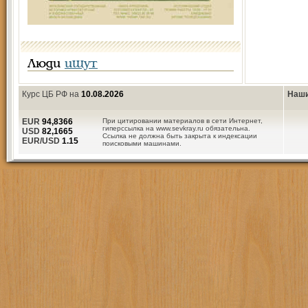
Люди
ищут
Курс ЦБ РФ на
10.08.2026
Наши
EUR
94,8366
При цитировании материалов в сети Интернет,
гиперссылка на www.sevkray.ru обязательна.
USD
82,1665
Ссылка не должна быть закрыта к индексации
EUR/USD
1.15
поисковыми машинами.