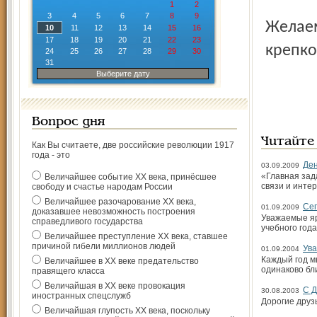
1
2
3
4
5
6
7
8
9
Желаем радости познания нового, благополучия,
10
11
12
13
14
15
16
17
18
19
20
21
22
23
крепко
24
25
26
27
28
29
30
31
Выберите дату
Вопрос дня
Читайте
Как Вы считаете, две российские революции 1917
года - это
Ден
03.09.2009
«Главная зад
Величайшее событие ХХ века, принёсшее
связи и инте
свободу и счастье народам России
Величайшее разочарование ХХ века,
Сег
01.09.2009
доказавшее невозможность построения
Уважаемые яр
справедливого государства
учебного год
Величайшее преступление ХХ века, ставшее
причиной гибели миллионов людей
Ува
01.09.2004
Каждый год м
Величайшее в ХХ веке предательство
одинаково бли
правящего класса
Величайшая в ХХ веке провокация
С Д
30.08.2003
иностранных спецслужб
Дорогие друз
Величайшая глупость ХХ века, поскольку