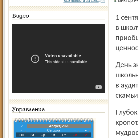
Виктор Р
Все новости за сегодня
Видео
1 сентября – особенный день для тех, кто впервые придёт
в школ
приобщ
ценнос
День знаний – это праздник молодости, праздник
школьн
в ауди
скамьи
Управление
Глубокая благодарность всем работникам образования за
кропот
?
Август, 2026
«
‹
Сегодня
›
»
мудрос
Пн
Вт
Ср
Чт
Пт
Сб
Вс