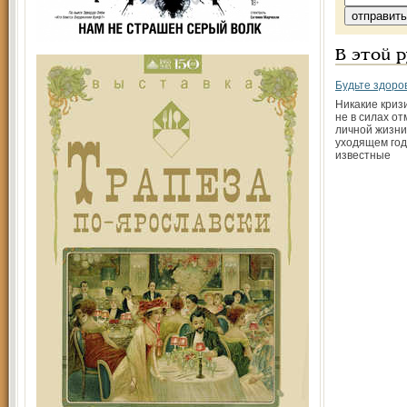
В этой 
Будьте здоро
Никакие криз
не в силах о
личной жизни
уходящем год
известные