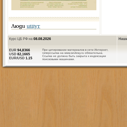
Люди
ищут
Курс ЦБ РФ на
08.08.2026
Наши
EUR
94,8366
При цитировании материалов в сети Интернет,
гиперссылка на www.sevkray.ru обязательна.
USD
82,1665
Ссылка не должна быть закрыта к индексации
EUR/USD
1.15
поисковыми машинами.