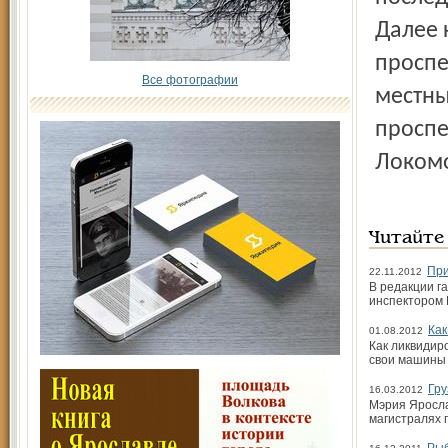
Далее 
проспе
Все фотографии
местны
проспе
Локомо
Читайте
При
22.11.2012
В редакции г
инспектором
Как
01.08.2012
Как ликвидир
свои машины 
Гру
16.03.2012
Мэрия Яросла
магистралях г