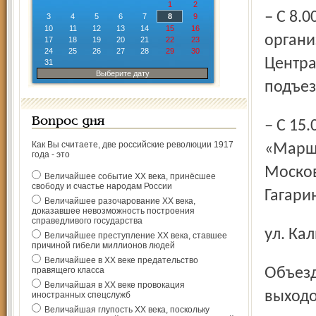
1
2
– С 8.00 в районе мемориала в посёлке Туношна будет
3
4
5
6
7
8
9
10
11
12
13
14
15
16
органи
17
18
19
20
21
22
23
24
25
26
27
28
29
30
Центра
31
Выберите дату
подъез
Вопрос дня
– C 15.00 во время движения колонны участников
Как Вы считаете, две российские революции 1917
«Марша
года - это
Москов
Величайшее событие ХХ века, принёсшее
свободу и счастье народам России
Гагарин
Величайшее разочарование ХХ века,
доказавшее невозможность построения
справедливого государства
ул. Ка
Величайшее преступление ХХ века, ставшее
причиной гибели миллионов людей
Величайшее в ХХ веке предательство
Объезд возможен по Суздальскому шоссе с дальнейшим
правящего класса
Величайшая в ХХ веке провокация
выходо
иностранных спецслужб
Величайшая глупость ХХ века, поскольку