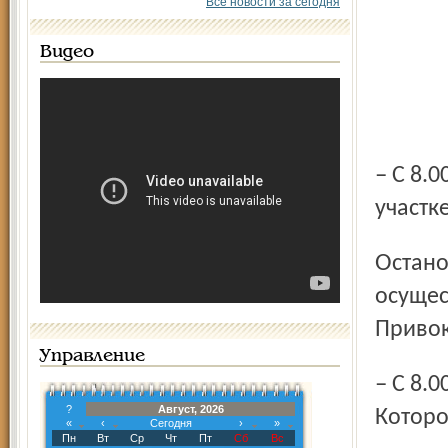
Все новости за сегодня
Видео
– C 8.00 до окончания мероприятий на улице Чехова на
участк
Остановка и стоянка транспортных средств может
осущес
Привок
Управление
– C 8.00 до 10.30 в районе Успенского собора на участках
?
Август, 2026
Которо
«
‹
Сегодня
›
»
Пн
Вт
Ср
Чт
Пт
Сб
Вс