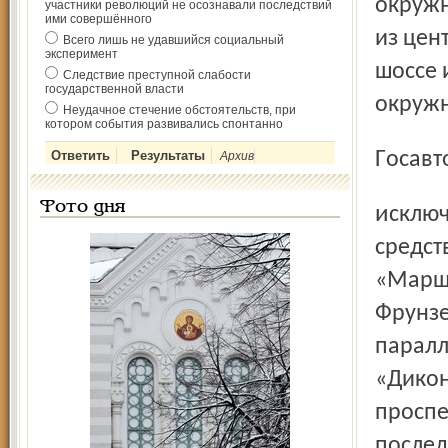
окружн
участники революций не осознавали последствий
ими совершённого
из цен
Всего лишь не удавшийся социальный
эксперимент
шоссе 
Следствие преступной слабости
государственной власти
окружн
Неудачное стечение обстоятельств, при
котором события развивались спонтанно
Госав
Архив
Фото дня
исключить случаи стоянки и остановки транспортных
средст
«Марша
Фрунзе
паралл
«Дикон
проспе
послед