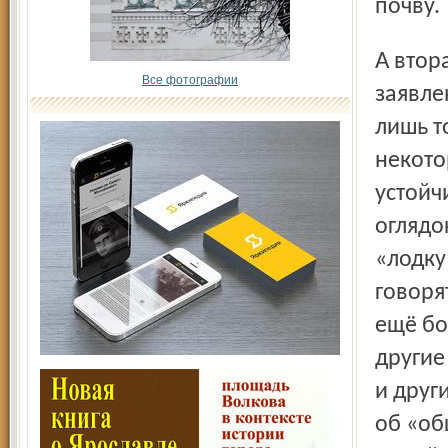
почву.
А вторая знаковость заключается в том, что подобные
Все фотографии
заявле
лишь т
некото
устойч
оглядо
«лодку
говоря
ещё бо
другие
и друг
об «об