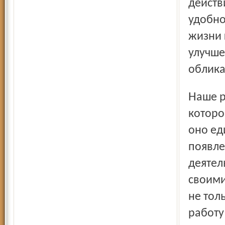
действ
удобно
жизни 
улучше
облика
Наше районное Общественное собрание, председателем
которог
оно ед
появле
деятел
своими
не тол
работу