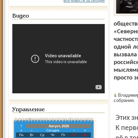
Все новости за сегодня
Видео
обществе
«Северн
частност
одной ло
вызвала 
российск
мыслями
просто з
Владимир
собрания
Управление
Этих знаковостей для меня, читателя, даже не одна, а две.
?
Август, 2026
К перв
«
‹
Сегодня
›
»
Пн
Вт
Ср
Чт
Пт
Сб
Вс