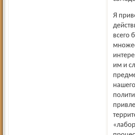
Я приводил примеры нашей ярославской
действ
всего 
множес
интере
им и с
предме
нашего
полити
привле
террит
«лабор