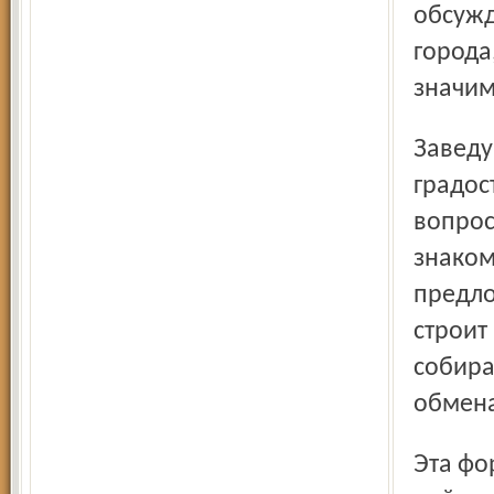
обсужд
города
значим
Заведующая районным отделом архитектуры и
градос
вопрос
знаком
предло
строит
собира
обмена
Эта форма работы оказывается для нашей местной