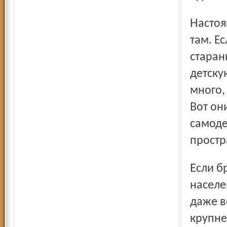
Настоящая гражданственность совсем не та и совсем не
там. Е
старан
детску
много,
Вот он
самоде
простр
Если брать случаи покрупней, так это, например, старания
населе
даже в
крупне