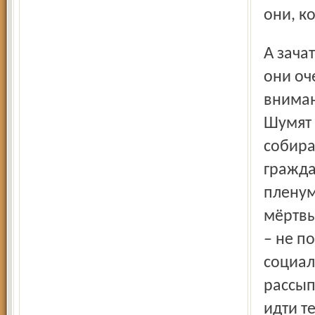
они, ко
А зачатки-то подлинной гражданской жизни везде есть. И
они оч
вниман
Шумят 
собира
гражда
пленум
мёртвы
– не п
социал
рассып
идти т