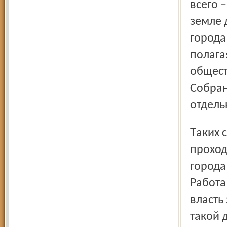
всего 
земле 
города
полага
общест
Собран
отдель
Таких случаев в области немало. Так у всех на глазах
проход
города
Работа
власть
такой 