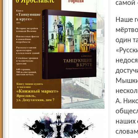
самой 
Наше государство неустанно создаёт и создаёт
мёртво
один т
«Русск
недося
достуч
Мышки
нескол
А. Ник
общесл
наших 
словам