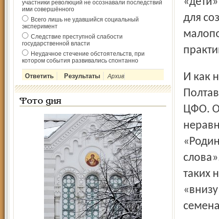
«дети»
участники революций не осознавали последствий
ими совершённого
для со
Всего лишь не удавшийся социальный
эксперимент
малопо
Следствие преступной слабости
государственной власти
практи
Неудачное стечение обстоятельств, при
котором события развивались спонтанно
И как не улыбнуться печально на слова Георгия
Архив
Полтав
Фото дня
ЦФО. О
неравн
«Родин
слова»
таких 
«внизу
семена