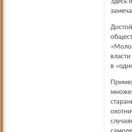
Здесь и
замеча
Достойны внимания начинания ярославской
общест
«Молог
власти
в «одн
Примеров подлинной гражданской жизни вокруг нас
множес
старан
охотни
случая
самоде