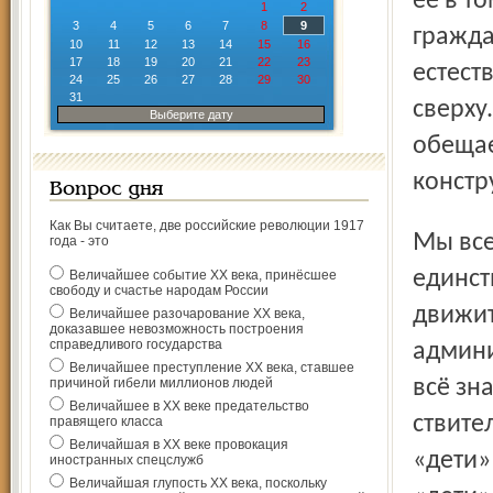
её в то
1
2
3
4
5
6
7
8
9
гражда
10
11
12
13
14
15
16
17
18
19
20
21
22
23
естест
24
25
26
27
28
29
30
31
сверху.
Выберите дату
обещае
констр
Вопрос дня
Как Вы считаете, две российские революции 1917
Мы все хорошо знаем, что в нашем государстве
года - это
единст
Величайшее событие ХХ века, принёсшее
свободу и счастье народам России
движит
Величайшее разочарование ХХ века,
доказавшее невозможность построения
справедливого государства
админи
Величайшее преступление ХХ века, ставшее
причиной гибели миллионов людей
всё зн
Величайшее в ХХ веке предательство
ствите
правящего класса
Величайшая в ХХ веке провокация
«дети»
иностранных спецслужб
Величайшая глупость ХХ века, поскольку