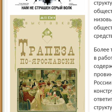
структ
общест
низовы
общест
средст
Более того, мы предлагали своё информационное участие
в рабо
содерж
провин
России
констр
ответи
структ