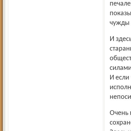
печале
показы
чужды 
И здесь необходимо подчеркнуть, что, к сожалению,
старан
общест
силами
И если
исполн
непоси
Очень показательны и яркие выступления рыбинцев за
сохран