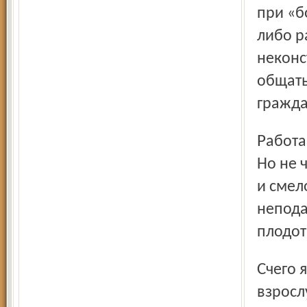
при «б
либо р
неконс
общать
гражда
Работа с населением по такой линии хлопотная? Очень.
Но не 
и смел
непода
плодот
Счего я так уверенно говорю об этом? С того, что всю свою
взросл