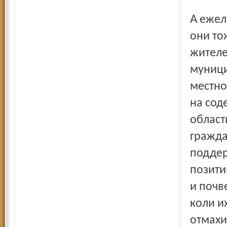
А ежели поискать ещё более масштабные случаи, так и
они то
жителе
муници
местно
на сод
област
гражда
поддер
позити
и почв
коли и
отмахи