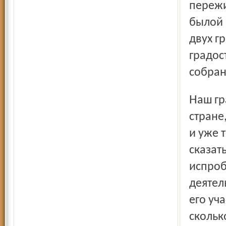
пережи
былой 
двух г
градос
собран
Наш градостроительный совет – один из старейших в
стране
и уже 
сказат
испроб
деятел
его уча
скольк