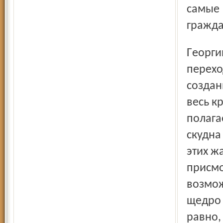
самые 
гражда
Георгий Полтавченко призвал «от отдельных наработок»
перехо
создан
весь к
полага
скудна
этих ж
присмо
возмож
щедро 
равно,