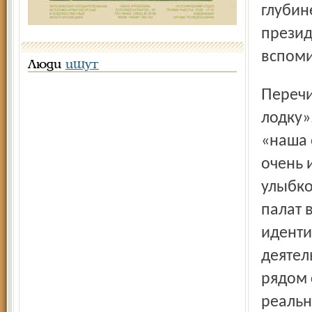
глубин
презид
вспоми
Люди
ищут
Перечитываешь дальше статью, где сказано про «одну
лодку»
«наша 
очень 
улыбко
палат 
иденти
деятел
рядом 
реальн