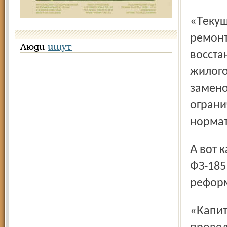
«Текущий ремонт общего имущества жилого дома –
ремонт
Люди
ищут
восста
жилого
замено
ограни
нормат
А вот как трактуется термин «капитальный ремонт» в
ФЗ-185
рефор
«Капитальный ремонт многоквартирного дома –