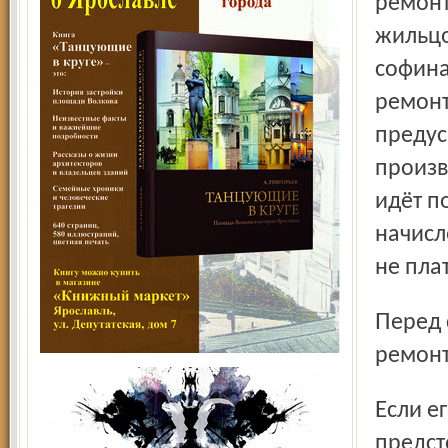
ремонт
жильцо
софина
ремонт
предус
произв
идёт п
начисл
не пла
Перед судом теперь задача: установить, каким был
ремонт
Если его признают текущим, то управляющей компании
предст