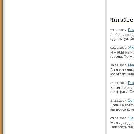
Читайте
Был
23.08.2012
Любопытное д
адресу: ул. 
ЖКХ
02.02.2010
Я – обычный 
города. Хочу
Мен
19.03.2009
Во дворе дом
квартале шин
В т
31.01.2009
В подъезде э
граффити. Си
Ост
27.11.2007
Больше всего
касаются ком
"Вл
05.01.2003
Жильцы одног
Написать пис