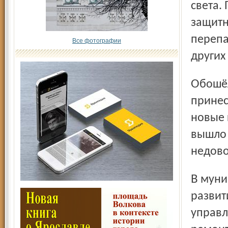
света.
защитн
перепа
Все фотографии
других
Обошёлся он в 112 тысяч рублей. И в квитанциях,
принес
новые 
вышло 
недово
В муниципальном бюджетном учреждении (МБУ) «Центр
развит
управл