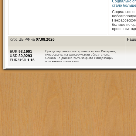
Социально о
стало больш
Социально о
неблагополуч
Некрасовском
больше по ср
прошлым год
Курс ЦБ РФ на
07.08.2026
Наши
EUR
93,1901
При цитировании материалов в сети Интернет,
гиперссылка на www.sevkray.ru обязательна.
USD
80,9293
Ссылка не должна быть закрыта к индексации
EUR/USD
1.16
поисковыми машинами.