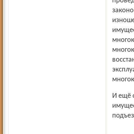
прове
законо
изноше
имущес
многок
многок
восста
эксплу
многок
И ещё одно уязвимое место ответчиков – ремонт общего
имущес
подъез