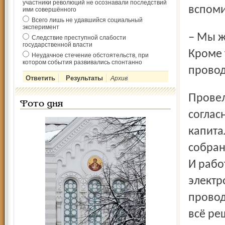
участники революций не осознавали последствий
вспоми
ими совершённого
Всего лишь не удавшийся социальный
эксперимент
– Мы жителям предложили новый мощный кабель.
Следствие преступной слабости
государственной власти
Кроме 
Неудачное стечение обстоятельств, при
котором события развивались спонтанно
провод
Архив
Провели собрание жильцов с единственным вопросом:
Фото дня
соглас
капита
собран
И рабо
электр
провод
всё ре