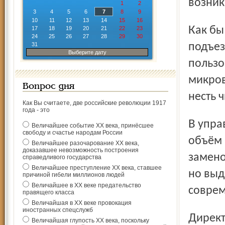
возник
1
2
3
4
5
6
7
8
9
10
11
12
13
14
15
16
Как бы там ни было, но в одночасье обитатели целого
17
18
19
20
21
22
23
24
25
26
27
28
29
30
31
подъез
Выберите дату
пользо
микров
Вопрос дня
несть ч
Как Вы считаете, две российские революции 1917
года - это
В управляющей компании оценили ситуацию и прикинули
Величайшее событие ХХ века, принёсшее
свободу и счастье народам России
объём 
Величайшее разочарование ХХ века,
доказавшее невозможность построения
замено
справедливого государства
Величайшее преступление ХХ века, ставшее
но выд
причиной гибели миллионов людей
Величайшее в ХХ веке предательство
соврем
правящего класса
Величайшая в ХХ веке провокация
иностранных спецслужб
Директор управляющей компании Вячеслав Суровцев
Величайшая глупость ХХ века, поскольку