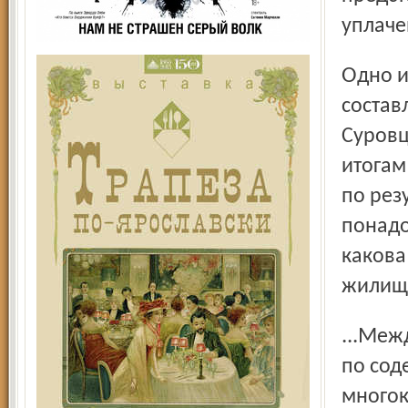
уплаче
Одно из уязвимых мест УК – отсутствие правильно
состав
Суровц
итогам
по рез
понадо
какова
жилищ
...Между тем вот что говорится в методическом пособии
по сод
многок