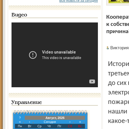
Все новости за сегодня
Видео
Коопера
к собст
причина
Виктори
История началась в 2010 году. Жарким июльским днём в
третье
до сих
электр
пожарн
Управление
нашли 
?
Август, 2026
какое-
«
‹
Сегодня
›
»
Пн
Вт
Ср
Чт
Пт
Сб
Вс