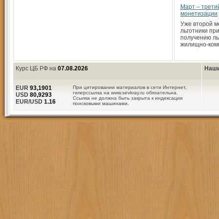
Март – трети
монетизации
Уже второй м
льготники пр
получению ль
жилищно-ком
Курс ЦБ РФ на
07.08.2026
Наши
EUR
93,1901
При цитировании материалов в сети Интернет,
гиперссылка на www.sevkray.ru обязательна.
USD
80,9293
Ссылка не должна быть закрыта к индексации
EUR/USD
1.16
поисковыми машинами.