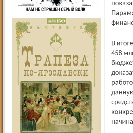
показа
Параме
финан
В итог
458 мл
бюджет
доказа
работо
данную
средст
конкре
начина