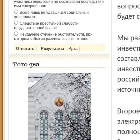
участники революций не осознавали последствий
вопросы
ими совершённого
Всего лишь не удавшийся социальный
будет 
эксперимент
Следствие преступной слабости
государственной власти
Неудачное стечение обстоятельств, при
Мы раз
котором события развивались спонтанно
инвест
Архив
состав
Фото дня
инвест
россий
источн
Второе
электр
полноц