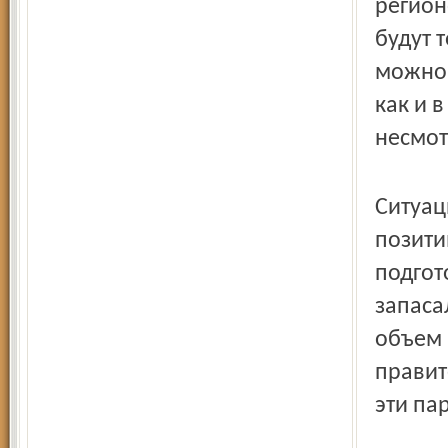
регион
будут 
можно 
как и 
несмот
Ситуац
позити
подгот
запасал
объем 
правит
эти па