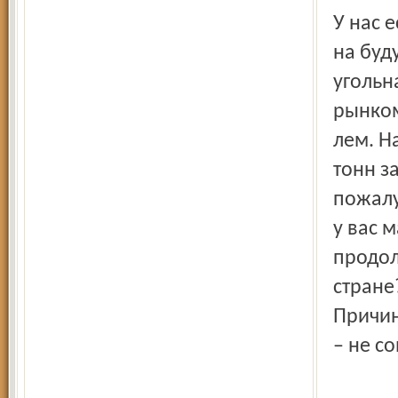
У нас 
на буд
угольн
рынком
лем. Н
тонн з
пожалу
у вас 
продол
стране
Причин
– не с