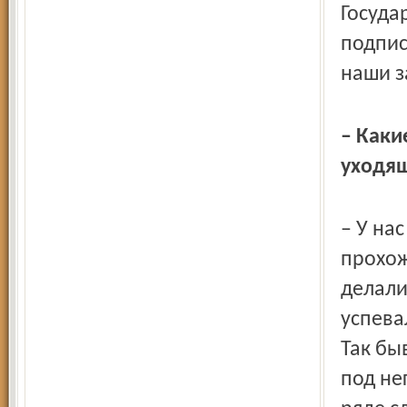
Госуда
подпис
наши з
– Каки
уходя
– У на
прохож
делали
успева
Так бы
под не