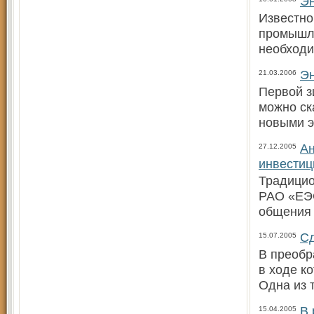
Эн
Известно
промышле
необход
Эн
21.03.2006
Первой з
можно ск
новыми э
Ан
27.12.2005
инвестиц
Традицио
РАО «ЕЭС
общения 
С
15.07.2005
В преобр
в ходе к
Одна из 
В 
15.04.2005