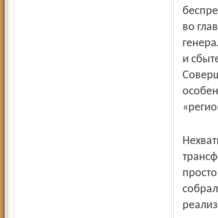
беспре
во гла
генера
и сбыт
Соверш
особен
«регио
Нехват
трансф
просто
собрал
реализ