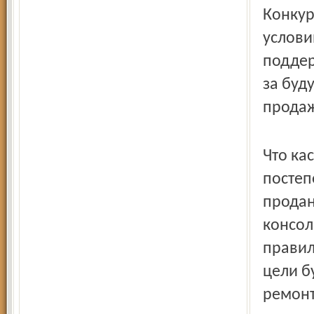
Конкур
услови
под­де
за буд
продаж
Что ка
постеп
продан
консол
правил
цели б
ремонт