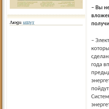
– Вы н
вложен
Люди
ищут
получи
– Элек
которы
сделан
года в
предыд
энерге
пойдут
Систем
энерге