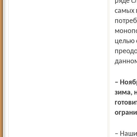
ряде с
самых 
потреб
монопо
целью 
преодо
данном
– Нояб
зима, 
готови
ограни
– Наши