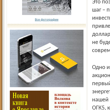
Это по
шаг – 
инвест
Все фотографии
привле
доллар
не буд
совре
Одно и
акцион
первы
энерге
нашей 
ОГК­5,