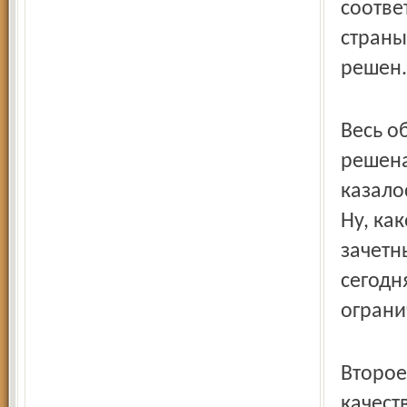
соотве
страны
решен.
Весь о
решена
казало
Ну, ка
зачетн
сегодн
ограни
Второе
качест