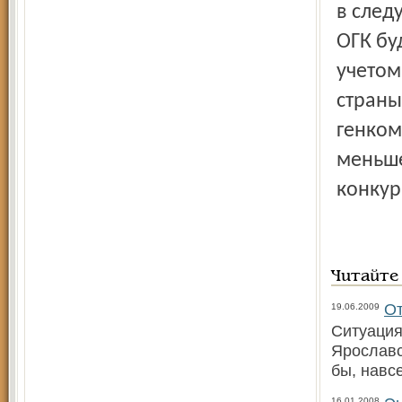
в след
ОГК бу
учетом
страны 
генкомп
меньше
конку
Читайте
От
19.06.2009
Ситуация
Ярославс
бы, навс
16.01.2008