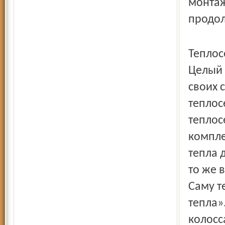
монтаж
продол
Теплос
Целый 
своих 
теплос
теплос
компле
тепла 
то же 
Саму т
тепла»
колосс