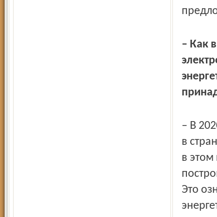
предло
– Как 
электр
энерге
прина
– В 20
в стра
в этом
постро
Это оз
энергет