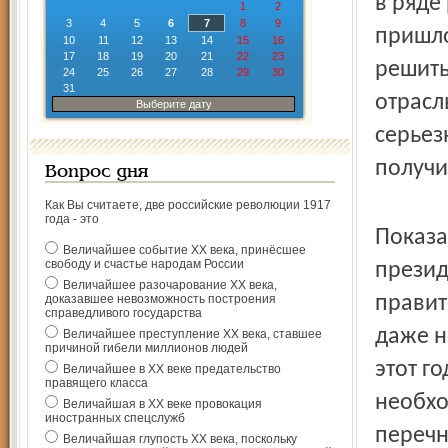
в ряде
1
2
3
4
5
6
7
8
9
пришло
10
11
12
13
14
15
16
17
18
19
20
21
22
23
решить
24
25
26
27
28
29
30
31
отрасл
Выберите дату
серьез
получи
Вопрос дня
Как Вы считаете, две российские революции 1917
года - это
Показа
Величайшее событие ХХ века, принёсшее
свободу и счастье народам России
презид
Величайшее разочарование ХХ века,
доказавшее невозможность построения
правит
справедливого государства
даже не
Величайшее преступление ХХ века, ставшее
причиной гибели миллионов людей
этот г
Величайшее в ХХ веке предательство
правящего класса
необхо
Величайшая в ХХ веке провокация
иностранных спецслужб
перечн
Величайшая глупость ХХ века, поскольку