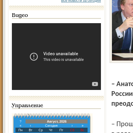
Все новости за сегодня
Видео
– Анат
России
преод
Управление
?
Август, 2026
– Прош
«
‹
Сегодня
›
»
Пн
Вт
Ср
Чт
Пт
Сб
Вс