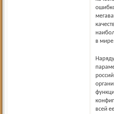
ошибко
мегава
качест
наибол
в мире
Наряду
параме
россий
органи
функци
конфиг
всей е