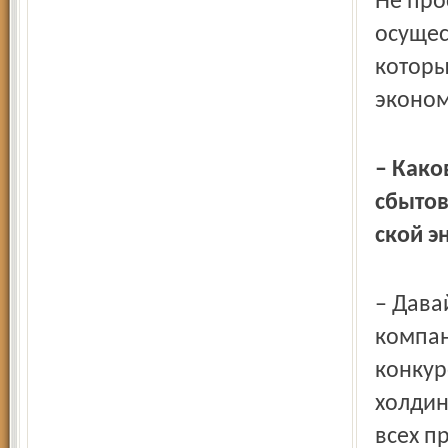
Не про
осущес
которы
эконом
– Како
сбытов
ской э
– Дава
компан
конкур
холдин
всех п