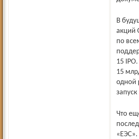
В буду
акций 
по все
под­де
15 IPO.
15 млр
одной 
запуск
Что ещ
послед
«ЕЭС».