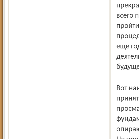
прекра
всего 
пройти
процед
еще го
деятел
будуще
Вот на
принят
просма
фундам
опираю