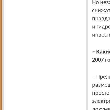
Но нез
снижат
правда
и гидр
инвест
– Каки
2007 г
– Преж
размещ
просто
электр
докуме