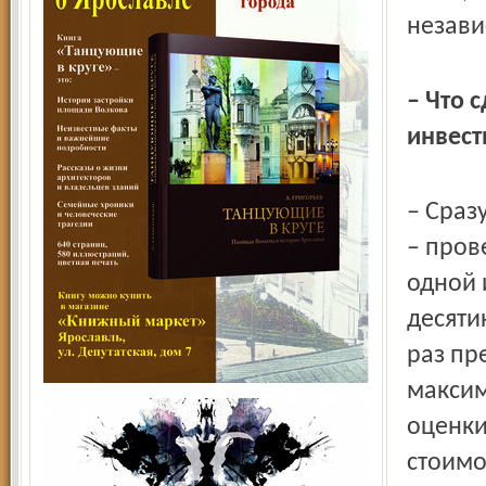
незав
– Что 
инвест
– Сраз
– пров
одной 
десяти
раз пр
максим
оценки
стоимо