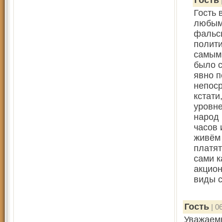
Гость
Гость 
любым 
фальси
полити
самым
было с
явно 
непоср
кстати
уровне
народ 
часов 
живём 
платят
сами к
акцион
виды с
Гость
| 0
Уважаемы