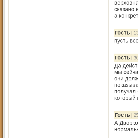
верховна
сказано 
а конкре
Гость
| 1
пусть вс
Гость
| 3
Да дейст
мы сейча
они долж
показыва
получал 
который 
Гость
| 2
А Дворко
нормаль