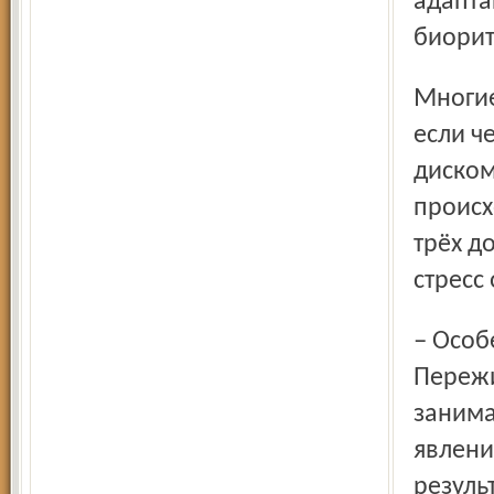
адапта
биорит
Многие люди легко переносят смену времени. Но даже
если ч
диском
происх
трёх д
стресс
– Особенно реагируют дети, – замечает Нина
Пережи
занима
явлени
резуль