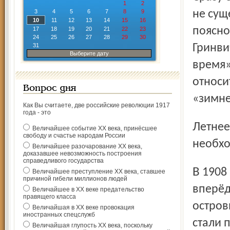
1
2
3
4
5
6
7
8
9
не сущ
10
11
12
13
14
15
16
поясно
17
18
19
20
21
22
23
24
25
26
27
28
29
30
31
Гринви
Выберите дату
время»
относи
Вопрос дня
«зимне
Как Вы считаете, две российские революции 1917
года - это
Летнее время появилось и, главное, прижилось из-за
Величайшее событие ХХ века, принёсшее
свободу и счастье народам России
необхо
Величайшее разочарование ХХ века,
доказавшее невозможность построения
справедливого государства
В 1908 году в Великобритании перевели стрелки на час
Величайшее преступление ХХ века, ставшее
причиной гибели миллионов людей
вперёд
Величайшее в ХХ веке предательство
правящего класса
остров
Величайшая в ХХ веке провокация
иностранных спецслужб
стали 
Величайшая глупость ХХ века, поскольку