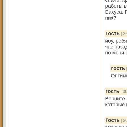
спали. К
работы в
Бахуса. 
них?
Гость
| 2
йоу, реб
час наза
но меня 
гость
|
Оптим
гость
| 30
Верните 
которые 
Гость
| 3