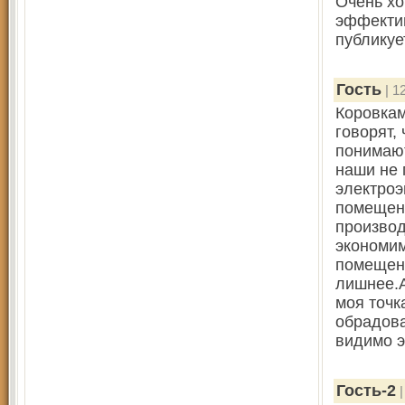
Очень хо
эффектив
публикуе
Гость
| 1
Коровкам
говорят,
понимают
наши не 
электроэ
помещени
производ
экономим
помещени
лишнее.А
моя точк
обрадова
видимо эт
Гость-2
|