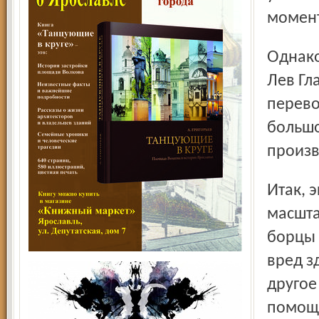
момент
Однако главный механик комбината «Красный Перекоп»
Лев Гл
перево
большо
произв
Итак, экономия на освещении перестала быть в
масшта
борцы 
вред з
другое
помощи