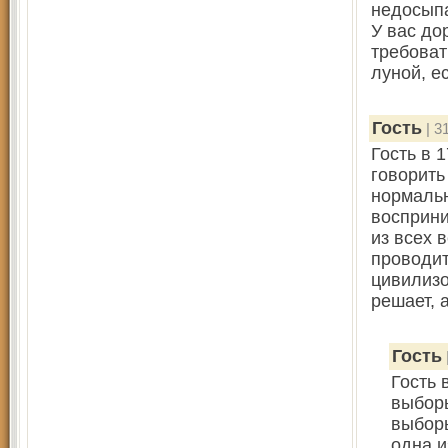
недосыпа
У вас до
требоват
луной, е
Гость
| 3
Гость в 
говорить
нормальн
восприни
из всех 
проводит
цивилизо
решает, а
Гость
Гость 
выборы
выборы
одна и