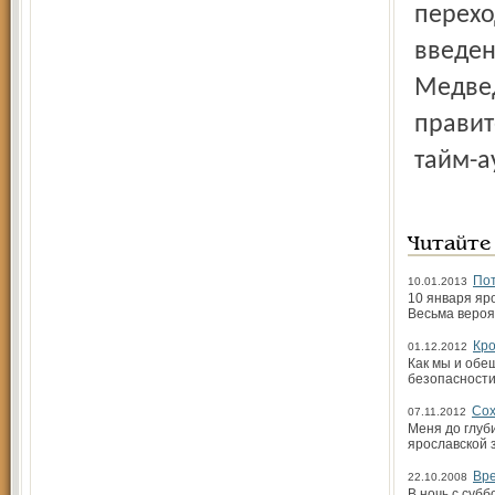
перехо
введен
Медвед
правит
тайм-а
Читайте
По
10.01.2013
10 января яр
Весьма вероя
Кро
01.12.2012
Как мы и обе
безопасности
Сох
07.11.2012
Меня до глуб
ярославской з
Вр
22.10.2008
В ночь с субб