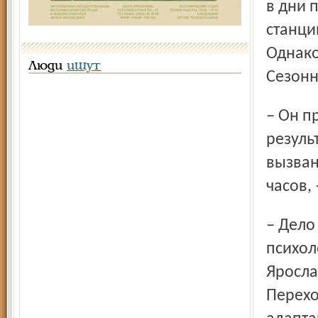
в дни 
станци
Однако
Люди
ищут
Сезонн
– Он приводит не к немедленным, а отдалённым
резуль
вызван
часов,
– Дело не в болезнях, – соглашается с врачами кандидат
психол
Яросла
Перехо