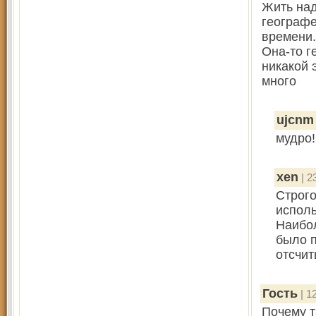
Жить над
географе
времени.
Она-то г
никакой 
много
ujcnm
мудро!
xen
| 2
Строго
исполь
Наибол
было п
отсчи
Гость
| 1
Почему т