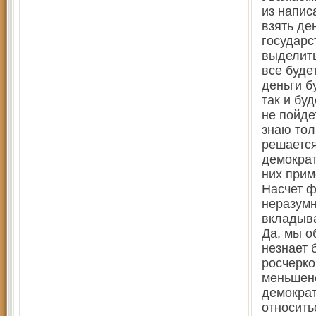
из напис
взять де
государс
выделить
все буде
деньги б
так и бу
не пойде
знаю тол
решается
демократ
них прим
Насчет ф
неразумн
вкладыва
Да, мы о
незнает 
росчерко
меньшенс
демократ
относить