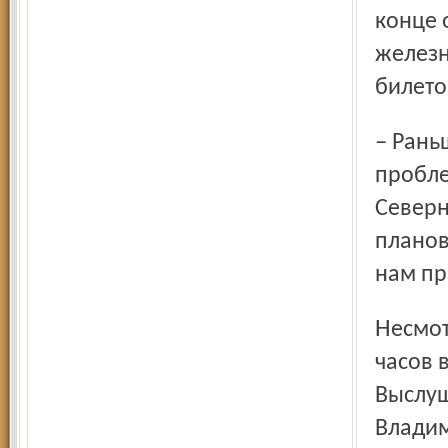
конце 
железн
билето
– Раньше, когда страна ежегодно переводила часы,
пробле
Северн
планов
нам пр
Несмотря на это, железнодорожники готовы к переводу
часов 
Выслуш
Владим