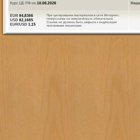
Курс ЦБ РФ на
10.08.2026
Наши
EUR
94,8366
При цитировании материалов в сети Интернет,
гиперссылка на www.sevkray.ru обязательна.
USD
82,1665
Ссылка не должна быть закрыта к индексации
EUR/USD
1.15
поисковыми машинами.