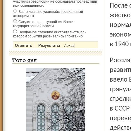
участники революций не осознавали последствий
После 
ими совершённого
Всего лишь не удавшийся социальный
жёстко
эксперимент
Следствие преступной слабости
нормал
государственной власти
Неудачное стечение обстоятельств, при
эконом
котором события развивались спонтанно
в 1940 
Архив
Россия в вопросе времени копировала экономически
Фото дня
развит
ввело 
грянул
стрелк
в СССР
переве
действ