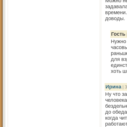
Можно не
задавала
времени.
доводы.
Гость
Нужно 
часовы
раньше
для вз
единст
хоть ш
Ирина
| 
Ну что з
человека
бездельн
до обеда
когда чи
работают