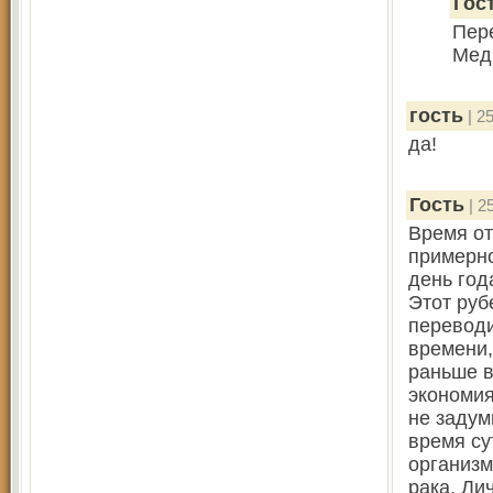
Гос
Пер
Медв
гость
| 25
да!
Гость
| 2
Время от
примерно
день год
Этот руб
переводи
времени,
раньше в
экономия
не задум
время су
организм
рака. Ли