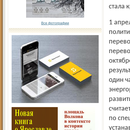
стала 
1 апреля 1981 года перевод стрелок вновь стал
Все фотографии
полити
перево
перево
октябр
резуль
один ча
энерго
развит
считае
по спе
устана