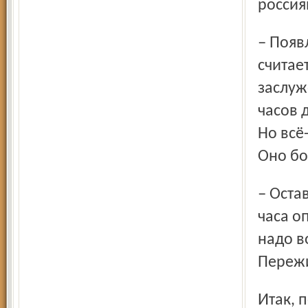
россия
– Появление стабильности во времени – это хорошо, –
считае
заслуж
часов 
Но всё
Оно бо
– Оставленное летнее время нефизиологично. Оно на два
часа о
надо в
Переж
Итак, переход на более правильное время мы ждали в