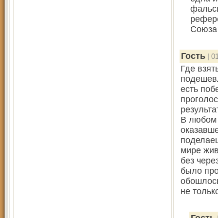
фальси
рефер
Союза
Гость
| 0
Где взят
подешевл
есть поб
проголос
результа
В любом 
оказавше
поделаеш
мире жив
без чере
было про
обошлось
не тольк