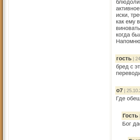
блюдолиз
активное
иски, тр
как ему 
виноваты
когда бы
Напомню,
гость
| 24
бред с э
переводи
о7
| 25.10.
Где обе
Гость
Бог да