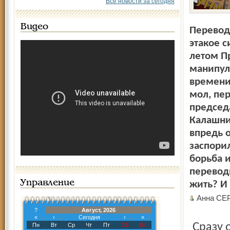
Все новости за сегодня
Видео
Перевод 
этакое 
летом П
манипул
времени.
мол, пер
председ
Калашни
впредь о
заспорил
борьба 
перевод
Управление
жить? И
Анна С
?
Август, 2026
«
‹
Сегодня
›
»
Сразу огорошим: официального термина «зимнее время»
Пн
Вт
Ср
Чт
Пт
Сб
Вс