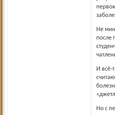
первок
заболе
Не минует чаша психоматики и взрослых. В первые дни
после 
студен
чатлен
И всё-таки дискомфорт при переводе часов теперь
считаю
болезн
«джетл
Но с переходом на постоянное летнее время «джетлаг»