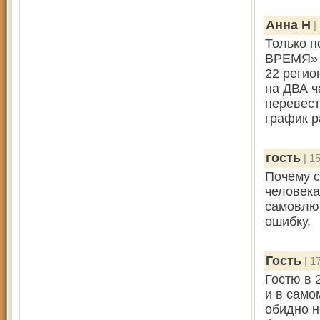
Анна Н
|
Только п
ВРЕМЯ» т
22 регио
на ДВА ч
перевест
график 
гость
| 15
Почему с
человек
самовлю
ошибку.
Гость
| 1
Гостю в 
и в само
обидно н