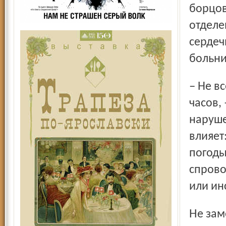
борцов
отделе
сердеч
больни
– Не все сердечники одинаково страдают от перевода
часов,
наруше
влияет
погоды
спрово
или инс
Не заметил обвального роста вызовов неотложки именно