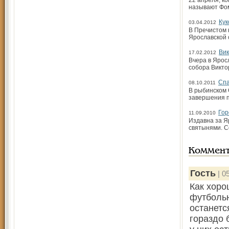
22 апреля, к
называют Фом
Кук
03.04.2012
В Пречистом 
Ярославской 
Вик
17.02.2012
Вчера в Ярос
собора Викт
Спа
08.10.2011
В рыбинском 
завершения п
Гор
11.09.2010
Издавна за Я
святынями. С
Коммен
Гость
| 0
Как хоро
футбольн
останетс
гораздо 