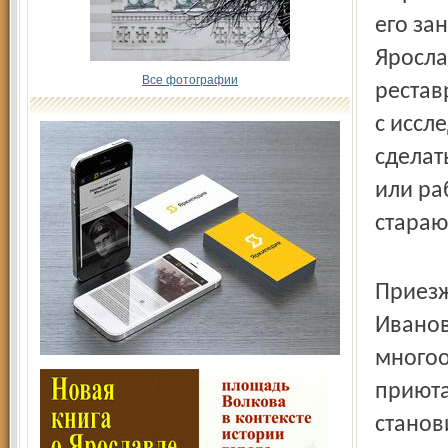
его за
Яросла
Все фотографии
рестав
с иссл
сделать
или ра
стараю
Приезж
Иванов
многоо
приюта
станов