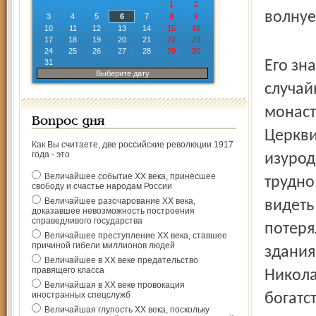
1
2
волнуе
3
4
5
6
7
8
9
10
11
12
13
14
15
16
17
18
19
20
21
22
23
24
25
26
27
28
29
30
31
Его зн
Выберите дату
случай
монаст
Вопрос дня
Церкви
Как Вы считаете, две российские революции 1917
года - это
изурод
Величайшее событие ХХ века, принёсшее
трудно
свободу и счастье народам России
Величайшее разочарование ХХ века,
видеть
доказавшее невозможность построения
справедливого государства
потеря
Величайшее преступление ХХ века, ставшее
причиной гибели миллионов людей
здания
Величайшее в ХХ веке предательство
правящего класса
Никола
Величайшая в ХХ веке провокация
иностранных спецслужб
богатс
Величайшая глупость ХХ века, поскольку