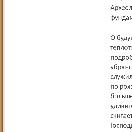
Археол
фундам
О буду
теплот
подроб
убранс
служил
по рож
больше
удивит
считае
Господ