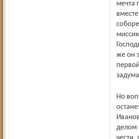
мечта 
вместе
соборе
миссию
Господ
же он э
первой
задума
Но воп
останет
Иванов
делом 
чести,