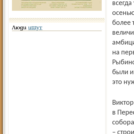
всегда
осенью
более 
Люди
ищут
величи
амбици
на пер
Рыбинс
были и
это ну
Виктор
в Пере
собора
– стро