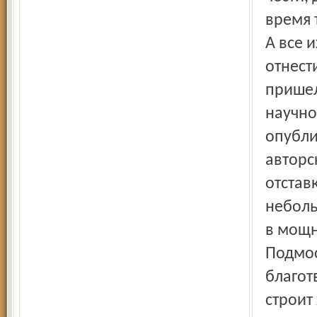
время 
А все 
отнест
пришел
научно
опубли
автор­
отстав
неболь
в мощн
Подмос
благот
строит