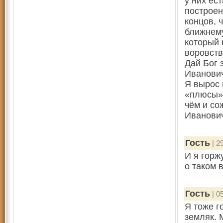
у них ес
построен
концов, 
ближнему
который 
воровств
Дай Бог 
Иванович
Я вырос 
«плюсы» 
чём и со
Иванович
Гость
| 2
И я горж
о таком 
Гость
| 0
Я тоже г
земляк. 