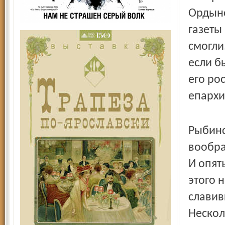
Ордынс
газеты
смогли
если б
его ро
епархи
Рыбинс
вообра
И опят
этого 
славив
Нескол