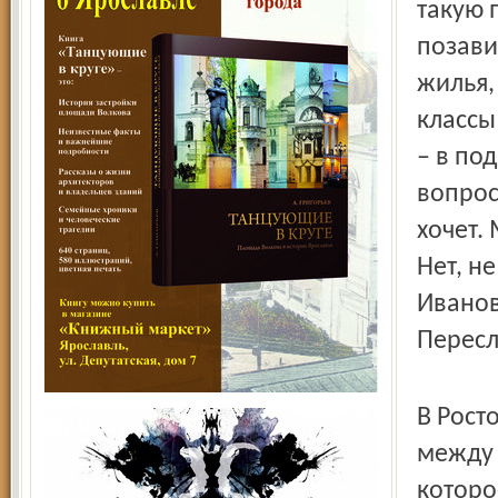
такую 
позави
жилья,
классы
– в по
вопрос
хочет.
Нет, н
Иванов
Пересл
В Рост
между 
которо