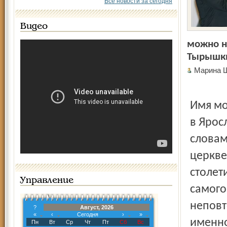
Все новости за сегодня
Видео
можно н
Тырышк
Марина
Имя мо
в Ярос
словам
церкве
столет
Управление
самого
неповт
?
Август, 2026
«
‹
Сегодня
›
»
именно
Пн
Вт
Ср
Чт
Пт
Сб
Вс