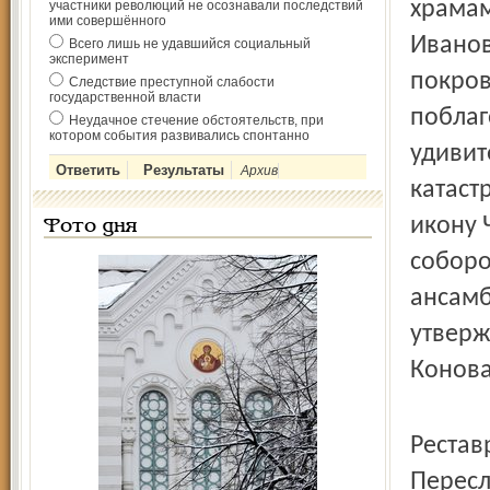
храмам
участники революций не осознавали последствий
ими совершённого
Иванов
Всего лишь не удавшийся социальный
эксперимент
покров
Следствие преступной слабости
государственной власти
поблаг
Неудачное стечение обстоятельств, при
котором события развивались спонтанно
удивит
Архив
катаст
икону 
Фото дня
соборо
ансамб
утверж
Конова
Рестав
Пересл