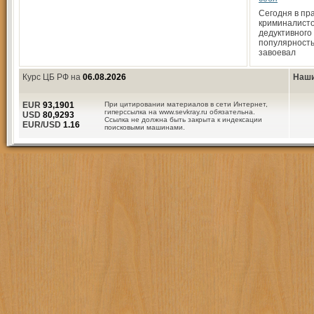
Сегодня в пр
криминалист
дедуктивного
популярность
завоевал
Курс ЦБ РФ на
06.08.2026
Наши
EUR
93,1901
При цитировании материалов в сети Интернет,
гиперссылка на www.sevkray.ru обязательна.
USD
80,9293
Ссылка не должна быть закрыта к индексации
EUR/USD
1.16
поисковыми машинами.