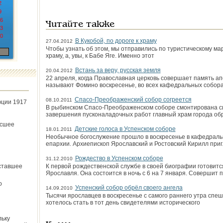
2
9
6
Читайте также
3
0
В Кукобой, по дороге к храму
27.04.2012
Чтобы узнать об этом, мы отправились по туристическому ма
храму, а, увы, к Бабе Яге. Именно этот
Встань за веру, русская земля
20.04.2012
22 апреля, когда Православная церковь совершает память ап
называют Фомино воскресенье, во всех кафедральных собор
Спасо-Преображенский собор согреется
08.10.2011
юции 1917
В рыбинском Спасо-Преображенском соборе смонтирована си
завершения пусконаладочных работ главный храм города обр
ёсшее
Детские голоса в Успенском соборе
18.01.2011
Необычное богослужение прошло в воскресенье в кафедраль
епархии. Архиепископ Ярославский и Ростовский Кирилл при
Рождество в Успенском соборе
31.12.2010
ставшее
К первой рождественской службе в своей биографии готовит
Ярославля. Она состоится в ночь с 6 на 7 января. Совершит 
о
Успенский собор обрёл своего ангела
14.09.2010
Тысячи ярославцев в воскресенье с самого раннего утра спеш
хотелось стать в тот день свидетелями исторического
льку