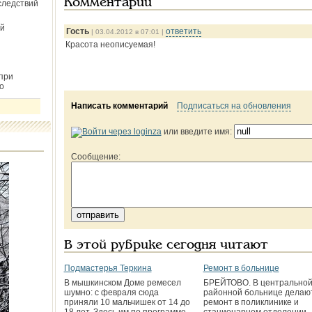
Комментарии
следствий
й
Гость
ответить
| 03.04.2012 в 07:01 |
Красота неописуемая!
при
о
Написать комментарий
Подписаться на обновления
или введите имя:
Сообщение:
В этой рубрике сегодня читают
Подмастерья Теркина
Ремонт в больнице
В мышкинском Доме ремесел
БРЕЙТОВО. В центрально
шумно: с февраля сюда
районной больнице делаю
приняли 10 мальчишек от 14 до
ремонт в поликлинике и