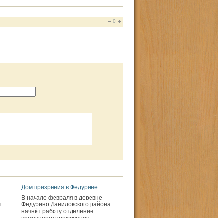
0
Дом призрения в Федурине
й
В начале февраля в деревне
т
Федурино Данилов­ского района
начнёт работу отделение