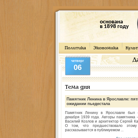
основана
в 1898 году
Политика
Экономика
Культ
Д
четверг
06
Тема дня
Памятник Ленина в Ярославле: пят
ожидании пьедестала
Памятник Ленину в Ярославле был 
декабря 1939 года. Авторы памятника -
Василий Козлов и архитектор Сергей Ка
О том, что предшествовало этому
рассказывается в публикуемом ...