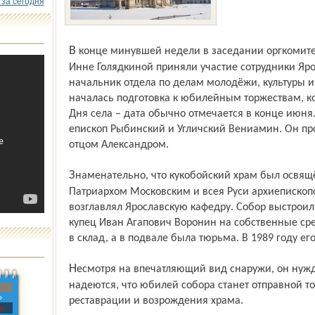
 за сегодня
В конце минувшей недели в заседании оргкомитета при главе Первомайского района
Инне Голядкиной приняли участие сотрудники Яр
начальник отдела по делам молодёжи, культуры и
началась подготовка к юбилейным торжествам, к
Дня села – дата обычно отмечается в конце июня.
епископ Рыбинский и Угличский Вениамин. Он пр
отцом Александром.
Знаменательно, что кукобойский храм был освящён в мае 1912 года будущим
Патриархом Московским и всея Руси архиепископо
возглавлял Ярославскую кафедру. Собор выстрои
купец Иван Агапович Воронин на собственные сре
в склад, а в подвале была тюрьма. В 1989 году е
Несмотря на впечатляющий вид снаружи, он нуждается в ремонте. В Пречистом
надеются, что юбилей собора станет отправной то
»
реставрации и возрождения храма.
с