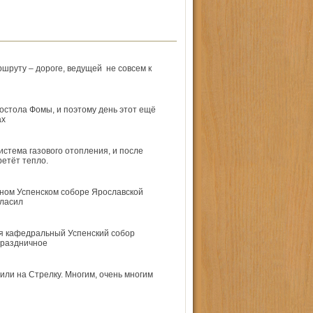
ршруту – дороге, ведущей не совсем к
остола Фомы, и поэтому день этот ещё
ах
стема газового отопления, и после
етёт тепло.
ном Успенском соборе Ярославской
гласил
ся кафедральный Успенский собор
праздничное
или на Стрелку. Многим, очень многим