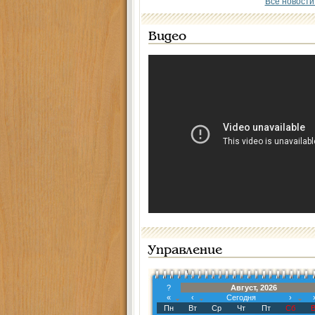
Все новости
Видео
Управление
?
Август, 2026
«
‹
Сегодня
›
Пн
Вт
Ср
Чт
Пт
Сб
В