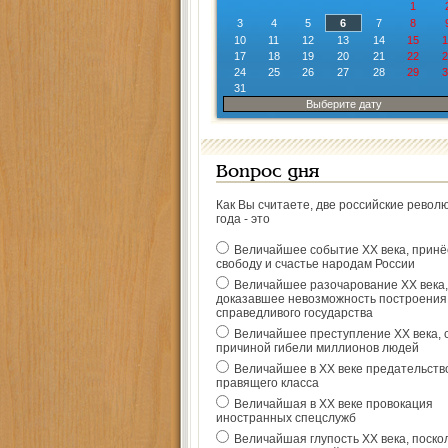
1
3
4
5
6
7
8
10
11
12
13
14
15
1
17
18
19
20
21
22
2
24
25
26
27
28
29
3
31
Выберите дату
Вопрос дня
Как Вы считаете, две российские револ
года - это
Величайшее событие ХХ века, прин
свободу и счастье народам России
Величайшее разочарование ХХ века,
доказавшее невозможность построения
справедливого государства
Величайшее преступление ХХ века, 
причиной гибели миллионов людей
Величайшее в ХХ веке предательств
правящего класса
Величайшая в ХХ веке провокация
иностранных спецслужб
Величайшая глупость ХХ века, поско