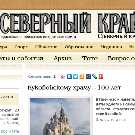
ура
Спорт
Общество
Образование
Медицина
Ис
аты и события
Архив
Фото
Вопрос-
1
Комментарии:
Кукобойскому храму – 100 лет
ь лет в
В Пречистом намети
даты одного из сам
области - столетия с
открыт 23
селе Кукобой.
 скульптор
пачинский.
Лидия ГОЛУБЕВА.
 событию,
прочитать