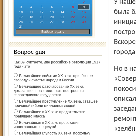
У нашей беседки нелёгкая судьба. Около 200 лет назад
1
2
3
4
5
6
7
8
9
была б
10
11
12
13
14
15
16
17
18
19
20
21
22
23
инициа
24
25
26
27
28
29
30
31
постро
Выберите дату
Вскоре
города
Вопрос дня
Как Вы считаете, две российские революции 1917
года - это
Но в начале XX века беседка пришла в полную негодность.
Величайшее событие ХХ века, принёсшее
«Совер
свободу и счастье народам России
Величайшее разочарование ХХ века,
покоси
доказавшее невозможность построения
справедливого государства
описал
Величайшее преступление ХХ века, ставшее
причиной гибели миллионов людей
заседа
Величайшее в ХХ веке предательство
правящего класса
ремонт
Величайшая в ХХ веке провокация
иностранных спецслужб
«зелён
Величайшая глупость ХХ века, поскольку