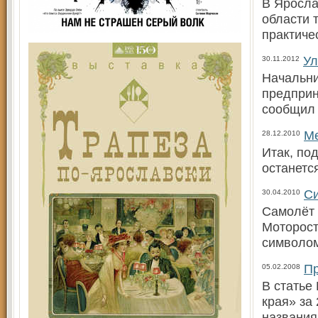
В Яросла
области 
практиче
Ул
30.11.2012
Начальни
предприн
сообщил 
Ме
28.12.2010
Итак, по
останетс
Си
30.04.2010
Самолёт 
Моторост
символом
Пр
05.02.2008
В статье
края» за 
названия