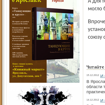
А для 
могло 
Впрочем, вряд ли легендарные Пётр и Феврония где-то
устано
союзу 
Читайте
И 
15.12.2012
В Яросла
области 
практиче
И 
14.12.2012