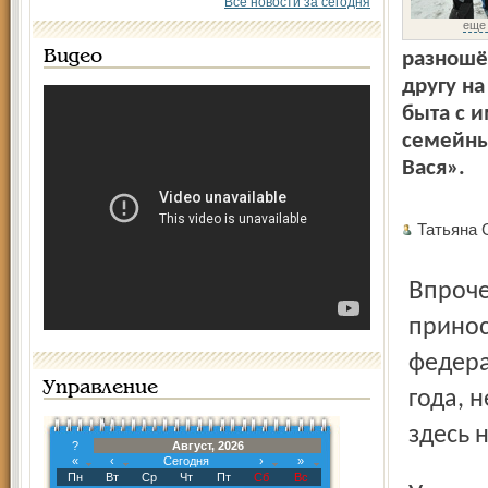
Все новости за сегодня
еще
Видео
разношё
другу н
быта с 
семейны
Вася».
Татьян
Впрочем, я не призываю отказаться от этого обычая, но
принос
федера
Управление
года, 
здесь 
?
Август, 2026
«
‹
Сегодня
›
»
Пн
Вт
Ср
Чт
Пт
Сб
Вс