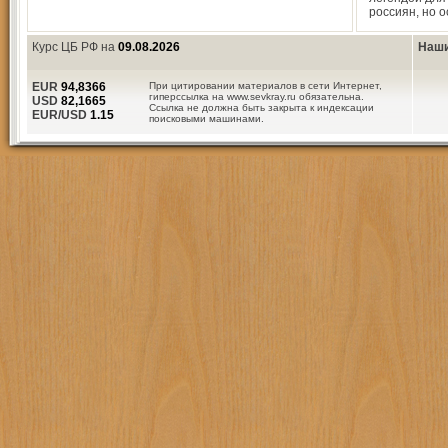
россиян, но 
Курс ЦБ РФ на
09.08.2026
Наши
EUR
94,8366
При цитировании материалов в сети Интернет,
гиперссылка на www.sevkray.ru обязательна.
USD
82,1665
Ссылка не должна быть закрыта к индексации
EUR/USD
1.15
поисковыми машинами.