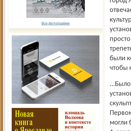
город 
отвеча
культу
Все фотографии
устано
просто
трепет
были к
чтобы 
...Было бы хорошо, если бы нашёлся благотворитель и
устано
скульп
Первом
могли 