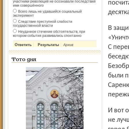
участники революций не осознавали последствий
посчит
ими совершённого
десятк
Всего лишь не удавшийся социальный
эксперимент
Следствие преступной слабости
государственной власти
В защиту символа города встал гласный Л. Н. Пастухов:
Неудачное стечение обстоятельств, при
котором события развивались спонтанно
«Уничт
Архив
С пере
беседк
Фото дня
Безобр
были п
Саренк
пережи
И вот опять для этого украшения набережной наступили
не луч