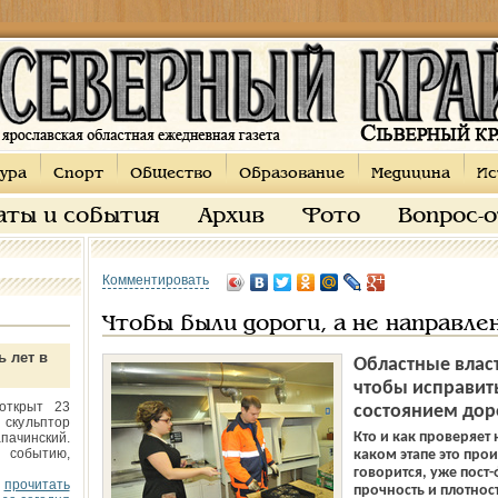
ура
Спорт
Общество
Образование
Медицина
Ис
аты и события
Архив
Фото
Вопрос-
Комментировать
Чтобы были дороги, а не направле
ь лет в
Областные влас
чтобы исправит
открыт 23
состоянием дор
 скульптор
Кто и как проверяет
пачинский.
 событию,
каком этапе это прои
говорится, уже пост
прочитать
прочность и плотнос