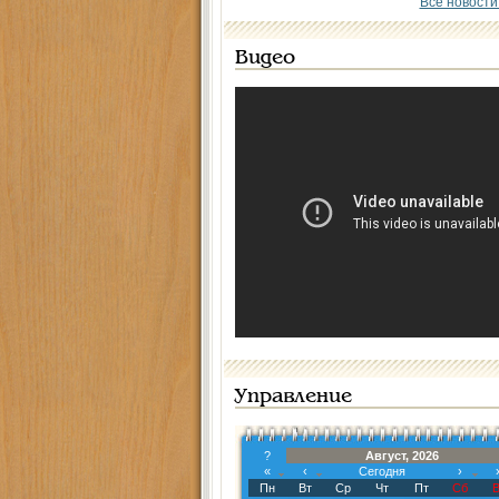
Все новости
Видео
Управление
?
Август, 2026
«
‹
Сегодня
›
Пн
Вт
Ср
Чт
Пт
Сб
В