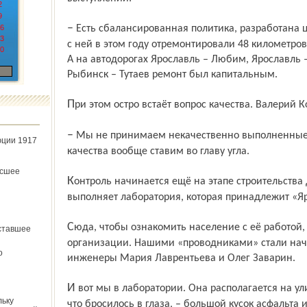
2
9
– Есть сбалансированная политика, разработана целевая программа... В соответ­ствии
6
3
с ней в этом году отремонтировали 48 километров
0
А на автодорогах Ярославль – Любим, Ярославль –
Рыбинск – Тутаев ремонт был капитальным.
При этом остро встаёт вопрос качества. Валерий 
– Мы не принимаем некачественно выполненные работы. А усиление контроля
юции 1917
качества вообще ставим во главу угла.
ёсшее
Контроль начинается ещё на этапе строительства дороги. Эту функцию, в частности, и
выполняет лаборатория, которая принадлежит «Я
Сюда, чтобы ознакомить население с её работой, и пригласило нас руководство
ставшее
организации. Нашими «проводниками» стали нач
о
инженеры Мария Лаврентьева и Олег Заварин.
И вот мы в лаборатории. Она располагается на улице Ньютона в Ярославле. Первое,
льку
что бросилось в глаза, – большой кусок асфальта 