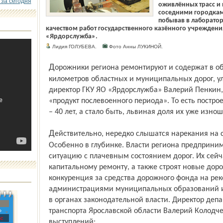
 за сегодня
оживлённых трасс и
соседними городками
побывав в лаборатор
качеством работ государственного казённого учреждения
«Ярдорслужба».
Лидия ГОЛУБЕВА.
Фото Анны ЛУКИНОЙ.
Дорожники региона ремонтируют и содержат в общей сложности около восьми тысяч
километров областных и муниципальных дорог, ул
директор ГКУ ЯО «Ярдорслужба» Валерий Пенкин,
«продукт послевоенного периода». То есть постро
– 40 лет, а стало быть, львиная доля их уже изнош
Действительно, нередко слышатся нарекания на состояние дорожного покрытия.
Особенно в глубинке. Власти региона предприним
ситуацию с плачевным состоянием дорог. Их сейч
капитальному ремонту, а также строят новые дор
конкуренция за средства дорожного фонда на ре
администрациями муниципальных образований и и
в органах законодательной власти. Директор деп
транспорта Ярославской области Валерий Колодче
»
с
выступлений: