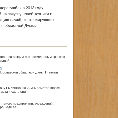
 на закупку новой техники и
зацию служб, контролирующих
ты областной Думы.
 передвигающимся по оживленным трассам,
варный
ог
Ярославской областной Думы. Главный
ону Рыбинска, на 22­м километре шоссе
моза и сцепления.
 и много предприятий, учреждений,
 прошедшее