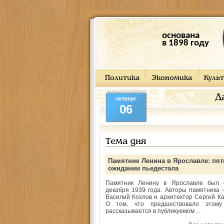
основана
в 1898 году
Политика
Экономика
Культ
Д
четверг
06
Тема дня
Памятник Ленина в Ярославле: пят
ожидании пьедестала
Памятник Ленину в Ярославле был 
декабря 1939 года. Авторы памятника -
Василий Козлов и архитектор Сергей Ка
О том, что предшествовало этому
рассказывается в публикуемом ...