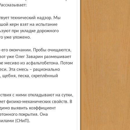
Рассказывает:
шой керн взят на испытание
ьзуют при укладке дорожного
то уже уложено.
 вот уже Олег Заварин размешивает
ое месиво из асфальтобетона. Потом
си. Эта смесь – рационально
 щебня, песка, скреплённый
дмет физико-механических свойств. В
ходимо выявить коэффициент
етонного покрытия. Она
вилами (СНиП).