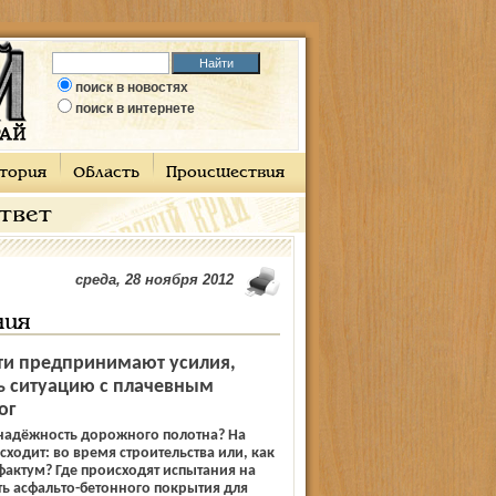
поиск в новостях
поиск в интернете
тория
Область
Происшествия
ответ
среда, 28 ноября 2012
ния
ти предпринимают усилия,
ь ситуацию с плачевным
ог
 надёжность дорожного полотна? На
сходит: во время строительства или, как
-фактум? Где происходят испытания на
ть асфальто-бетонного покрытия для