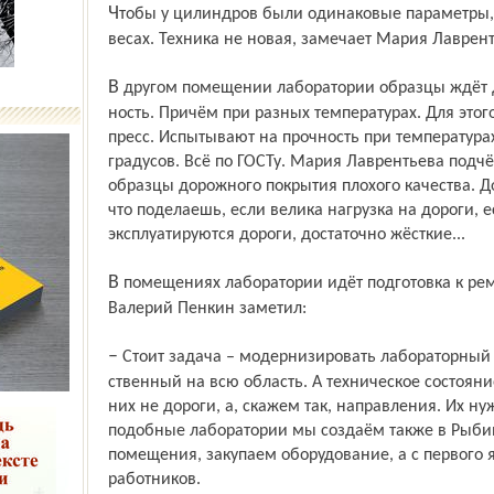
Чтобы у цилиндров были одинаковые параметры, их взвешивают на старых торговых
весах. Техника не новая, замечает Мария Лаврент
В другом помещении лаборатории образцы ждёт другое важное испытание – на проч­
ность. Причём при разных температурах. Для этог
пресс. Испытывают на проч­ность при температура
градусов. Всё по ГОСТу. Мария Лаврентьева подч
образцы дорожного покрытия плохого качества. Д
что поделаешь, если велика нагрузка на дороги, 
эксплуатируются дороги, достаточно жёсткие...
В помещениях лаборатории идёт подготовка к ремонту. Директор «Ярдорслужбы»
Валерий Пенкин заметил:
– Стоит задача – модернизировать лабораторный корпус. Сейчас он у нас един­
ственный на всю область. А техническое состоян
них не дороги, а, скажем так, направления. Их ну
подобные лаборатории мы создаём также в Рыбин
помещения, закупаем оборудование, а с первого
работников.