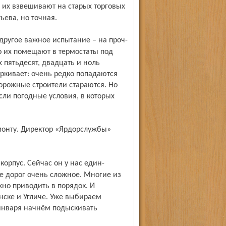
ьева, но точная.
о их помещают в термостаты под
х пятьдесят, двадцать и ноль
ёркивает: очень редко попадаются
орожные строители стараются. Но
если погодные условия, в которых
ие дорог очень сложное. Многие из
жно приводить в порядок. И
ске и Угличе. Уже выбираем
 января начнём подыскивать