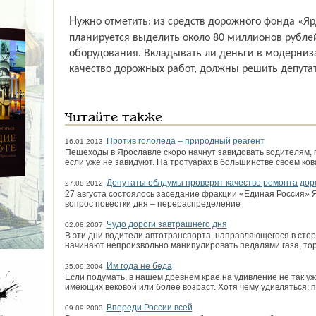
Нужно отметить: из средств дорожного фонда «Ярдорслужбе» в 2013 году
планируется выделить около 80 миллионов рублей
оборудования. Вкладывать ли деньги в модерни
качество дорожных работ, должны решить депута
Читайте также
Против гололеда – природный реагент
16.01.2013
Пешеходы в Ярославле скоро начнут завидовать водителям,
если уже не завидуют. На тротуарах в большинстве своем ко
Депутаты облдумы проверят качество ремонта дор
27.08.2012
27 августа состоялось заседание фракции «Единая Россия» 
вопрос повестки дня – перераспределение
Чудо­ дороги завтрашнего дня
02.08.2007
В эти дни водители автотранспорта, направляющегося в стор
начинают непроизвольно манипулировать педалями газа, тор
Им года не беда
25.09.2004
Если подумать, в нашем древнем крае на удивление не так уж
имеющих вековой или более возраст. Хотя чему удивляться:
Впереди России всей
09.09.2003