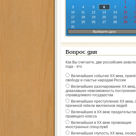
1
3
4
5
6
7
8
10
11
12
13
14
15
1
17
18
19
20
21
22
2
24
25
26
27
28
29
3
31
Выберите дату
Вопрос дня
Как Вы считаете, две российские револ
года - это
Величайшее событие ХХ века, прин
свободу и счастье народам России
Величайшее разочарование ХХ века,
доказавшее невозможность построения
справедливого государства
Величайшее преступление ХХ века, 
причиной гибели миллионов людей
Величайшее в ХХ веке предательств
правящего класса
Величайшая в ХХ веке провокация
иностранных спецслужб
Величайшая глупость ХХ века, поско