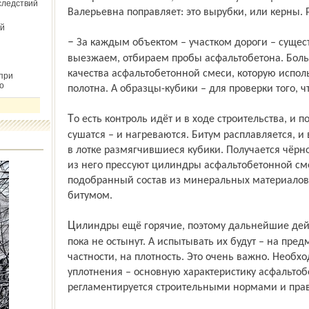
следствий
Валерьевна поправляет: это вырубки, или керны. 
й
– За каждым объектом – участком дороги – существует технический надзор. Мы
выезжаем, отбираем пробы асфальтобетона. Боль
качества асфальтобетонной смеси, которую испол
при
о
полотна. А образцы-кубики – для проверки того, ч
То есть контроль идёт и в ходе строительства, и по его окончании. Пробы очищаются,
сушатся – и нагреваются. Битум расплавляется, и
в лотке размягчившиеся кубики. Получается чёрн
из него прессуют цилиндры асфальтобетонной сме
подобранный состав из минеральных материалов,
битумом.
Цилиндры ещё горячие, поэтому дальнейшие действия с ними откладывают на сутки,
пока не остынут. А испытывать их будут – на пре
частности, на плотность. Это очень важно. Необ
уплотнения – основную характеристику асфальтоб
регламентируется строительными нормами и пра