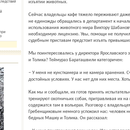
следствий
изъятии животных.
й
Сейчас владельцы кафе тяжело переживают даже мысль о разлуке с животными. Они
не единожды обращались в департамент к началь
использования животного мира Виктору Шабанову
при
необходимую лицензию. Увы, помощи не получили
о
судебным приставам предстоит изъять привыкших
Мы поинтересовались у директора Ярославского зоопарка, почему он не берёт Машку
и Толика? Теймураз Бараташвили категоричен:
– У меня не кунсткамера и не камера хранения. Считаю, звери должны жить в
достойных условиях. У нас нет для них места. Хоть
Как мы и сообщали, их готов принять испытательный центр в Любимском районе, где
тренируют охотничьих собак, притравливая их на
содержатся там в вольерах. Разговор с владельц
Гребенщиковым немного успокоил нас: человек не
бедных Машку и Толика. Он рассказал: