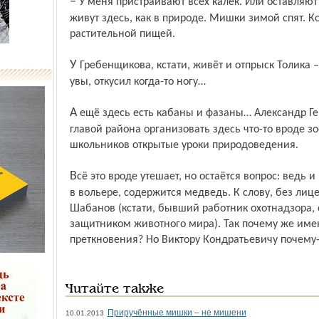
– У меня пристраивают всех калек. Или оставляют зверей доживать свой век. Они
живут здесь, как в природе. Мишки зимой спят. К
растительной пищей.
У Гребенщикова, кстати, живёт и отпрыск Толика – медвежонок, которому «родитель»,
увы, откусил когда-то ногу…
А ещё здесь есть кабаны и фазаны… Александр Геннадьевич надумал в соавторстве с
главой района организовать здесь что-то вроде зо
школьников открытые уроки природоведения.
Всё это вроде утешает, но остаётся вопрос: ведь и в Ярославском музее-заповеднике,
в вольере, содержится медведь. К слову, без лице
Шабанов (кстати, бывший работник охотнадзора, 
защитником животного мира). Так почему же имен
преткновения? Но Виктору Кондратьевичу почему-т
Читайте также
Приручённые мишки – не мишени
10.01.2013