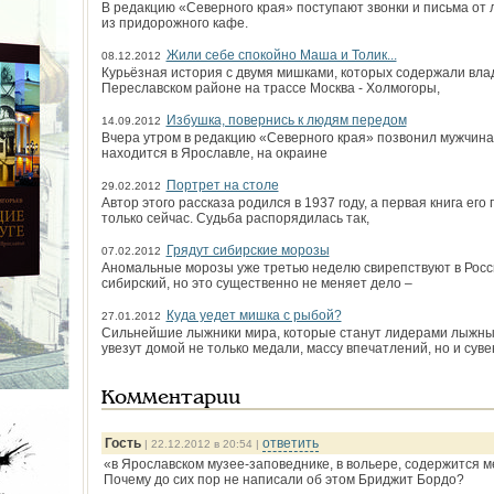
В редакцию «Северного края» поступают звонки и письма от
из придорожного кафе.
Жили себе спокойно Маша и Толик...
08.12.2012
Курьёзная история с двумя мишками, которых содержали вл
Переславском районе на трассе Москва - Холмогоры,
Избушка, повернись к людям передом
14.09.2012
Вчера утром в редакцию «Северного края» позвонил мужчина
находится в Ярославле, на окраине
Портрет на столе
29.02.2012
Автор этого рассказа родился в 1937 году, а первая книга его
только сейчас. Судьба распорядилась так,
Грядут сибирские морозы
07.02.2012
Аномальные морозы уже третью неделю свирепствуют в Росси
сибирский, но это суще­ственно не меняет дело –
Куда уедет мишка с рыбой?
27.01.2012
Сильнейшие лыжники мира, которые станут лидерами лыжных 
увезут домой не только медали, массу впечатлений, но и сув
Комментарии
Гость
ответить
| 22.12.2012 в 20:54 |
«в Ярославском музее-заповеднике, в вольере, содержится м
Почему до сих пор не написали об этом Бриджит Бордо?