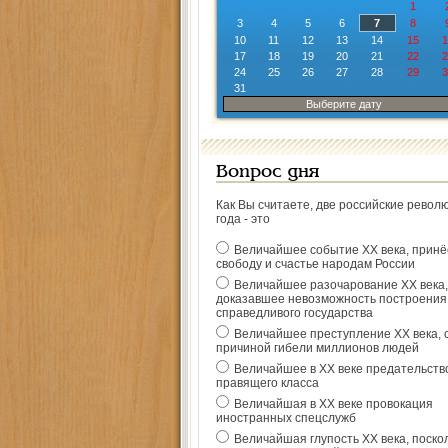
1
3
4
5
6
7
8
10
11
12
13
14
15
1
17
18
19
20
21
22
2
24
25
26
27
28
29
3
31
Выберите дату
Вопрос дня
Как Вы считаете, две российские револ
года - это
Величайшее событие ХХ века, прин
свободу и счастье народам России
Величайшее разочарование ХХ века,
доказавшее невозможность построения
справедливого государства
Величайшее преступление ХХ века, 
причиной гибели миллионов людей
Величайшее в ХХ веке предательств
правящего класса
Величайшая в ХХ веке провокация
иностранных спецслужб
Величайшая глупость ХХ века, поско