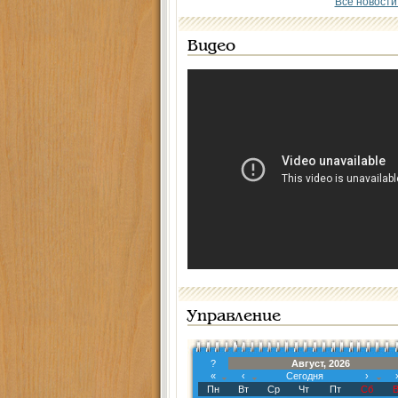
Все новости
Видео
Управление
?
Август, 2026
«
‹
Сегодня
›
Пн
Вт
Ср
Чт
Пт
Сб
В