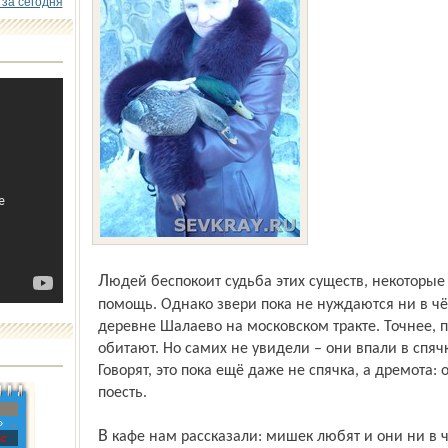
 за сегодня
Людей беспокоит судьба этих существ, некоторые даже предлагают материальную
помощь. Однако звери пока не нуждаются ни в ч
деревне Шалаево на московском тракте. Точнее, 
обитают. Но самих не увидели – они впали в спяч
Говорят, это пока ещё даже не спячка, а дремота
поесть.
»
В кафе нам рассказали: мишек любят и они ни в чём не знают отказа. В их рацион
с