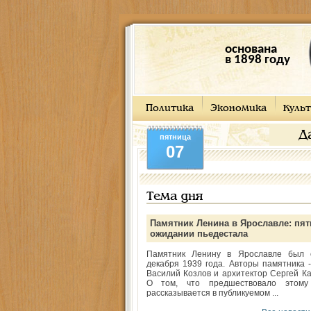
основана
в 1898 году
Политика
Экономика
Культ
Д
пятница
07
Тема дня
Памятник Ленина в Ярославле: пят
ожидании пьедестала
Памятник Ленину в Ярославле был 
декабря 1939 года. Авторы памятника -
Василий Козлов и архитектор Сергей Ка
О том, что предшествовало этому
рассказывается в публикуемом ...