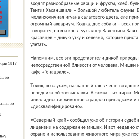
2
входят разнообразные овощи и фрукты, хлеб, булк
9
Тенгиз Хасаншвили – большой любитель фауны. В
6
меланхоличная игуана салатового цвета, еле прим
3
0
огромный аквариум. Кошка, две собаки – всех при
говорится, стол и кров. Бухгалтер Валентина Зав
красавцев – дикую утку и селезня, которые приста
улетать.
Напомним, все эти представители дикой природы волей случая оказались в
юции 1917
непосредственной близости от человека. Мишки н
кафе «Генацвале».
ёсшее
Толик, по слухам, названный так в честь тогдашнего губернатора, попал сюда из
передвижной зоовыставки. А самка – из цирка. Мо
инвалидности: животное страдало припадками и 
ставшее
«дисквалифицировано».
о
«Северный край» сообщал уже об истории судебной тяжбы из-за отсутствия
лицензии на содержание мишек. И вот недавно ст
охране и использованию животного мира уже по
льку