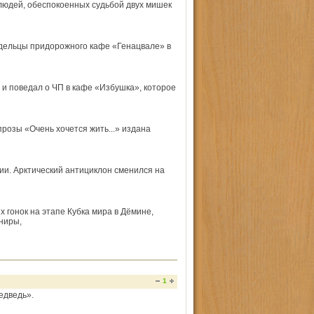
 людей, обеспокоенных судьбой двух мишек
адельцы придорожного кафе «Генацвале» в
 и поведал о ЧП в кафе «Избушка», которое
 прозы «Очень хочется жить...» издана
и. Арктический антициклон сменился на
гонок на этапе Кубка мира в Дёмине,
ениры,
1
едведь».