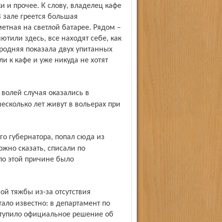
и и прочее. К слову, владелец кафе
 зале греется большая
етная на светлой батарее. Рядом –
ютили здесь, все находят себе, как
городняя показала двух упитанных
ли к кафе и уже никуда не хотят
есколько лет живут в вольерах при
жно сказать, списали по
по этой причине было
ало известно: в департамент по
ступило официальное решение об