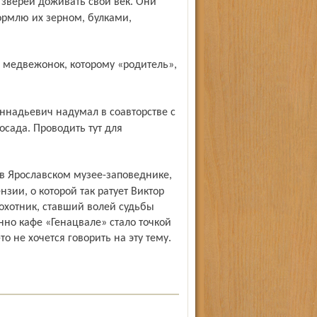
ормлю их зерном, булками,
осада. Проводить тут для
нзии, о которой так ратует Виктор
охотник, ставший волей судьбы
но кафе «Генацвале» стало точкой
о не хочется говорить на эту тему.