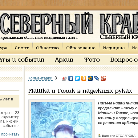
ура
Спорт
Общество
Образование
Медицина
Ис
аты и события
Архив
Фото
Вопрос-
3
Комментарии:
Машка и Толик в надёжных руках
ь лет в
Письма наших чита
продолжить тему о 
открыт 23
Машке и Толике, ко
 скульптор
изъять у владельце
пачинский.
по решению арбитра
 событию,
прочитать
Валерия СТОЛЯРОВА