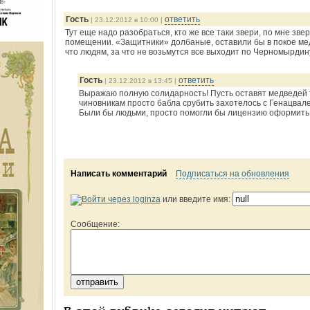
Гость
ответить
| 23.12.2012 в 10:00 |
Тут еще надо разобраться, кто же все таки звери, по мне звер
помещении. «Защитники» долбаные, оставили бы в покое мед
что людям, за что не возьмутся все выходит по Черномырдин
Гость
ответить
| 23.12.2012 в 13:45 |
Выражаю полную солидарность! Пусть оставят медведей та
чиновникам просто бабла срубить захотелось с Генацвале.
Были бы людьми, просто помогли бы лицензию оформить 
Написать комментарий
Подписаться на обновления
или введите имя:
Сообщение: