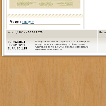
Люди
ищут
Курс ЦБ РФ на
06.08.2026
Наши
EUR
93,5824
При цитировании материалов в сети Интернет,
гиперссылка на www.sevkray.ru обязательна.
USD
81,1291
Ссылка не должна быть закрыта к индексации
EUR/USD
1.15
поисковыми машинами.