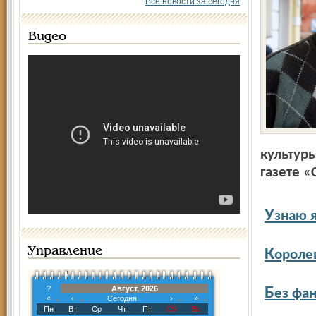
Все новости за сегодня
Видео
культуры
газете 
У
знаю 
Управление
К
ороле
?
Август, 2026
Б
ез фа
«
‹
Сегодня
›
»
Пн
Вт
Ср
Чт
Пт
Сб
Вс