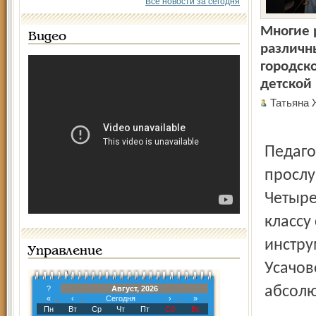
Все новости за сегодня
Многие р
Видео
различн
городск
детской
Татьяна
Педаго
прослу
Четыре
классу 
инстру
Управление
Усачов
абсолю
?
Август, 2026
«
‹
Сегодня
›
»
Пн
Вт
Ср
Чт
Пт
Сб
Вс