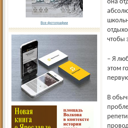
она от
абсолю
школьн
Все фотографии
отдыхо
чтобы 
– Я лю
этом го
первую
В обыч
пробле
репети
провод