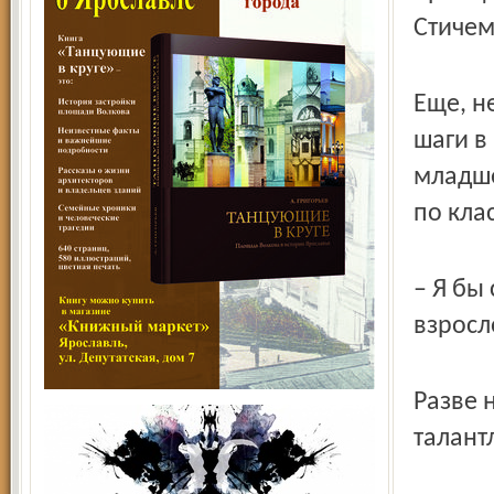
Стичем
Еще, н
шаги в
младше
по кла
– Я бы 
взросл
Разве 
талант