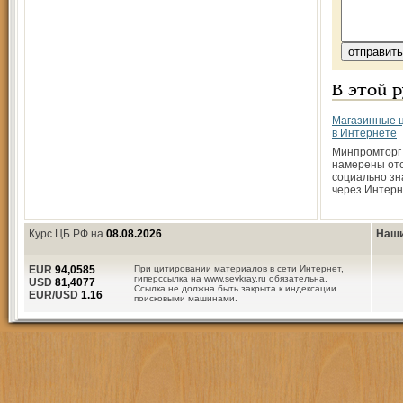
В этой 
Магазинные ц
в Интернете
Минпромторг 
намерены от
социально з
через Интер
Курс ЦБ РФ на
08.08.2026
Наши
EUR
94,0585
При цитировании материалов в сети Интернет,
гиперссылка на www.sevkray.ru обязательна.
USD
81,4077
Ссылка не должна быть закрыта к индексации
EUR/USD
1.16
поисковыми машинами.