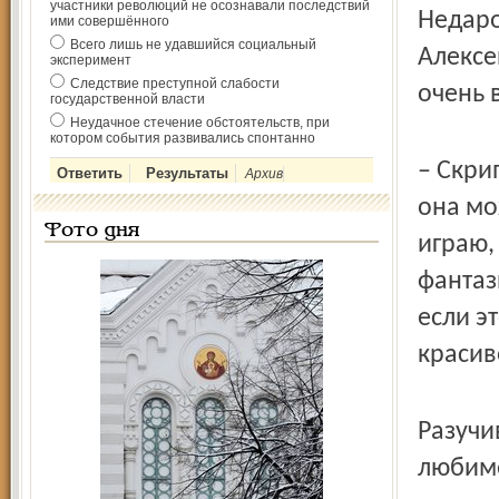
участники революций не осознавали последствий
Недаро
ими совершённого
Всего лишь не удавшийся социальный
Алексе
эксперимент
Следствие преступной слабости
очень 
государственной власти
Неудачное стечение обстоятельств, при
котором события развивались спонтанно
– Скри
Архив
она мо
Фото дня
играю,
фантаз
если э
красив
Разучи
любимо