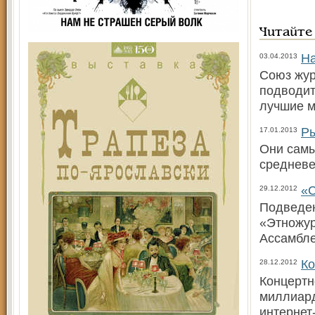
Читайте
На
03.04.2013
Союз жур
подводит
лучшие м
Ры
17.01.2013
Они самы
средневе
«С
29.12.2012
Подведен
«Этножур
Ассамбле
Ко
28.12.2012
Концертн
миллиард
интернет