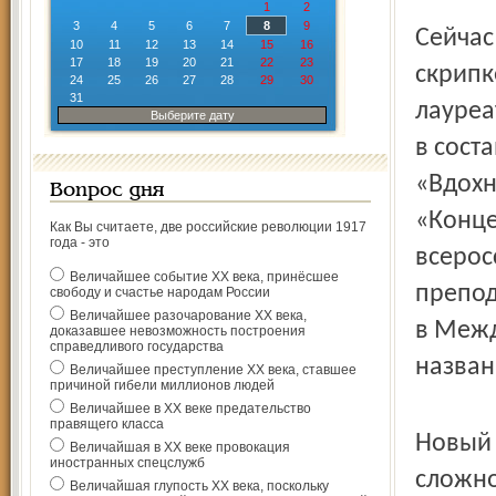
1
2
3
4
5
6
7
8
9
Сейчас
10
11
12
13
14
15
16
17
18
19
20
21
22
23
скрипк
24
25
26
27
28
29
30
31
лауреа
Выберите дату
в сост
«Вдохн
Вопрос дня
«Конце
Как Вы считаете, две российские революции 1917
года - это
всерос
Величайшее событие ХХ века, принёсшее
препод
свободу и счастье народам России
Величайшее разочарование ХХ века,
в Межд
доказавшее невозможность построения
справедливого государства
назван
Величайшее преступление ХХ века, ставшее
причиной гибели миллионов людей
Величайшее в ХХ веке предательство
правящего класса
Новый 
Величайшая в ХХ веке провокация
иностранных спецслужб
сложно
Величайшая глупость ХХ века, поскольку