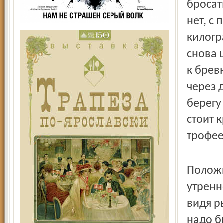
бросать
нет, с
килогр
снова 
к брев
через 
берегу
стоит к
трофее
Положи
утренн
видя р
надо б