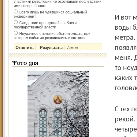
участники революций не осознавали последствий
ими совершённого
Всего лишь не удавшийся социальный
И вот 
эксперимент
Следствие преступной слабости
воды б
государственной власти
Неудачное стечение обстоятельств, при
метра.
котором события развивались спонтанно
появля
Архив
меня. 
Фото дня
то неу
каких-
головл
С тех 
рекой.
четыре