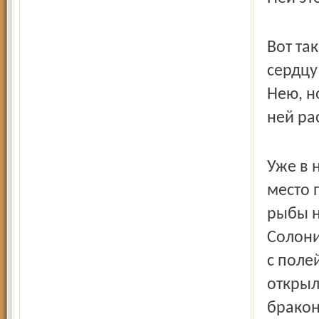
Вот та
сердцу
Нею, н
ней рас
Уже в 
место п
рыбы н
Солони
с поле
открыл
бракон