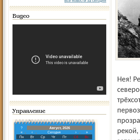
Все новости за сегодня
Видео
Нея! Р
северо
трёхсот
первоз
Управление
прозра
?
Август, 2026
рекой,
«
‹
Сегодня
›
»
Пн
Вт
Ср
Чт
Пт
Сб
Вс