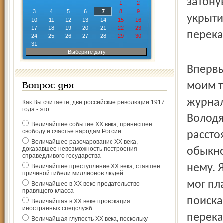
затону
1
2
3
4
5
6
7
8
9
укрыти
10
11
12
13
14
15
16
17
18
19
20
21
22
23
перека
24
25
26
27
28
29
30
31
Выберите дату
Впервы
моим 
Вопрос дня
журнал
Как Вы считаете, две российские революции 1917
года - это
Володя
Величайшее событие ХХ века, принёсшее
свободу и счастье народам России
рассто
Величайшее разочарование ХХ века,
доказавшее невозможность построения
обыкно
справедливого государства
нему. 
Величайшее преступление ХХ века, ставшее
причиной гибели миллионов людей
мог пл
Величайшее в ХХ веке предательство
правящего класса
поиска
Величайшая в ХХ веке провокация
иностранных спецслужб
перека
Величайшая глупость ХХ века, поскольку