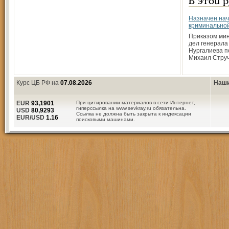
В этой 
Назначен нач
криминально
Приказом мин
дел генерал
Нургалиева п
Михаил Струч
Курс ЦБ РФ на
07.08.2026
Наши
EUR
93,1901
При цитировании материалов в сети Интернет,
гиперссылка на www.sevkray.ru обязательна.
USD
80,9293
Ссылка не должна быть закрыта к индексации
EUR/USD
1.16
поисковыми машинами.