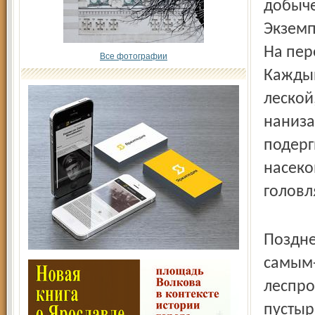
добыче
Экземп
На пер
Все фотографии
Каждый
леской
наниза
подерг
насеко
головл
Поздне
самым-
леспро
пустыр