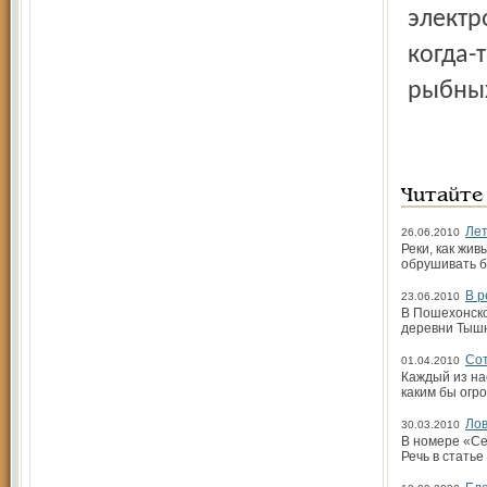
электр
когда-
рыбных
Читайте
Ле
26.06.2010
Реки, как жив
обрушивать б
В р
23.06.2010
В Пошехонско
деревни Тыш
Сот
01.04.2010
Каждый из на
каким бы огр
Лов
30.03.2010
В номере «Се
Речь в статье