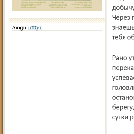
добычу
Через 
знаешь?
Люди
ищут
тебя о
Рано у
перека
успева
головл
остано
берегу
сутки 