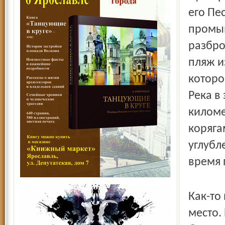
его Пе
промыв
разбро
пляж и
которо
Река в
киломе
коряга
углубл
время 
Как-то
место.