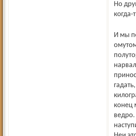
Но дру
когда-
И мы п
омутом
полуто
нарвал
принос
гадать,
килогр
конец 
ведро.
наступ
Неи эт