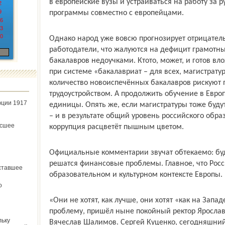
в европейские вузы и устраиваться на работу за 
2
9
программы совместно с европейцами.
6
3
0
Однако народ уже вовсю прогнозирует отрицател
работодатели, что жалуются на дефицит грамотны
бакалавров недоучками. Кто­то, может, и готов вл
при системе «бакалавриат – для всех, магистрат
количество новоиспечённых бакалавров рискуют 
трудоустройством. А продолжить обучение в Евро
юции 1917
единицы. Опять же, если магистратуры тоже будут
– и в результате общий уровень российского обра
ёсшее
коррупция расцветёт пышным цветом.
Официальные комментарии звучат обтекаемо: буд
решатся финансовые проблемы. Главное, что Росс
ставшее
образовательном и культурном контексте Европы.
о
«Они не хотят, как лучше, они хотят «как на Запад
проблему, пришёл ныне покойный ректор Ярославс
льку
Вячеслав Шалимов. Сергей Куценко, сегодняшний и