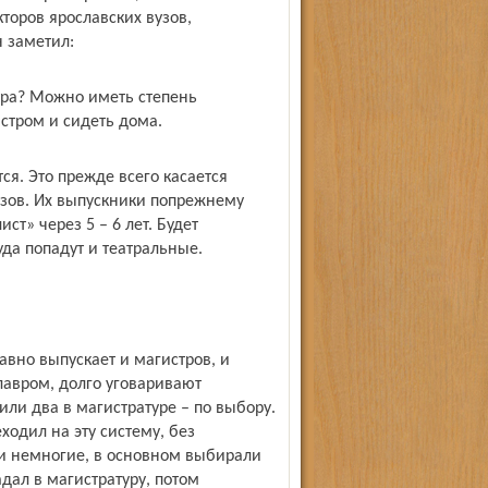
оров яро­славских вузов,
 заметил:
стра? Можно иметь степень
стром и сидеть дома.
ся. Это прежде всего касается
зов. Их выпускники по­прежнему
т» через 5 – 6 лет. Будет
уда попадут и театральные.
давно выпускает и магистров, и
алавром, долго уговаривают
ли два в магистратуре – по выбору.
ходил на эту систему, без
ли немногие, в основном выбирали
адал в магистратуру, потом