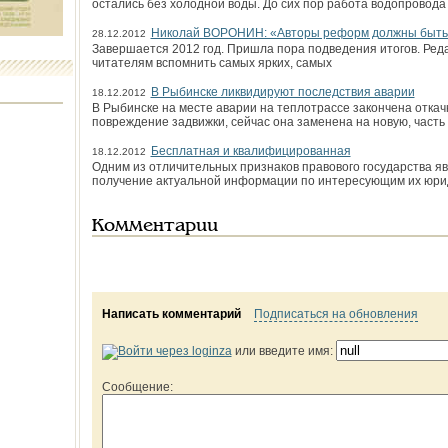
остались без холодной воды. До сих пор работа водопровода
Николай ВОРОНИН: «Авторы реформ должны быть 
28.12.2012
Завершается 2012 год. Пришла пора подведения итогов. Ред
читателям вспомнить самых ярких, самых
В Рыбинске ликвидируют последствия аварии
18.12.2012
В Рыбинске на месте аварии на теплотрассе закончена отка
повреждение задвижки, сейчас она заменена на новую, част
Бесплатная и квалифицированная
18.12.2012
Одним из отличительных признаков правового государства я
получение актуальной информации по интересующим их юри
Комментарии
Написать комментарий
Подписаться на обновления
или введите имя:
Сообщение: