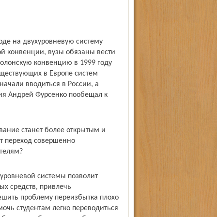
оде на двухуровневую систему
ой конвенции, вузы обязаны вести
Болонскую конвенцию в 1999 году
ществующих в Европе систем
начали вводиться в России, а
я Андрей Фурсенко пообещал к
вание станет более открытым и
от переход совершенно
телям?
уровневой системы позволит
х средств, привлечь
ешить проблему переизбытка плохо
мочь студентам легко переводиться