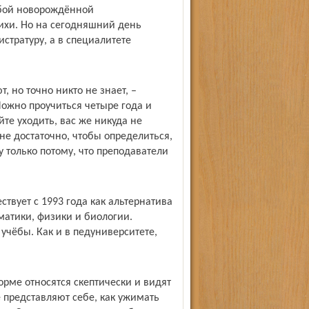
юбой новорождённой
ихи. Но на сегодняшний день
стратуру, а в специалитете
т, но точно никто не знает, –
Можно проучиться четыре года и
йте уходить, вас же никуда не
лне достаточно, чтобы определиться,
у только потому, что преподаватели
твует с 1993 года как альтернатива
матики, физики и биологии.
учёбы. Как и в педуниверситете,
орме относятся скептически и видят
 представляют себе, как ужимать