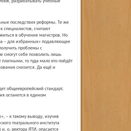
рубеж, разрабатывать учебные
ьные последствия реформы. Те же
х специалистов, считают
ожиться в обучение магистров. Но
ура – для избранных» подавляющее
получить проблемы с
пе смогут себе позволить лишь
 платными, то туда мало кто пойдёт
зования снизится. Да ещё и
ет общеевропейский стандарт,
ия останется в едином
е», – к такому выводу, изучив
кого театрального института
. о. ректора ЯТИ, опасается