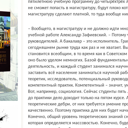
пятилетнюю учебную программу до четырёх­трёх лет
не сможет попасть в магистратуру, будут плохо ко
магистратуру сделают платной, то туда вообще ник
– Вообще­то, в магистратуру и не должно идти мно
учебной работе Александр Зафиевский. – Потому ч
руководителей. А бакалавр – это исполнитель. Гр
сегодняшнем рынке труда как раз и не хватает. В
становится всеобщим, в то время как в Советско
оно было уделом немногих. Базой фундаменталь
деятельность, и каждый студент занимался науч
заставить всё население заниматься научной рабо
теоретик, исследователь, потенциальный руководи
компетентный практик. Компетентный – значит, 
Вот, например, социология. Сейчас студенты пять
до практики дело доходит только на пятом курсе.
теоретические дебри, от них требуется умение пр
качественно. Поэтому практика для них будет нач
Конечно, общий уровень теоретических знаний сн
которая определяется массовостью. Конечно, буде