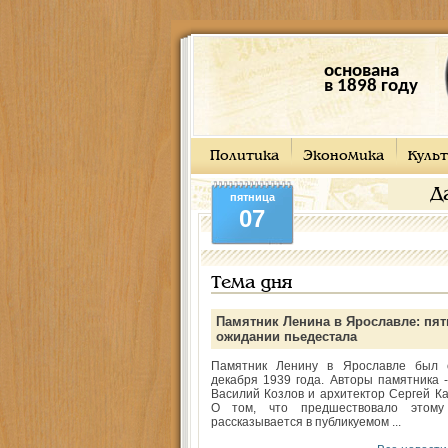
основана
в 1898 году
Политика
Экономика
Культ
Д
пятница
07
Тема дня
Памятник Ленина в Ярославле: пят
ожидании пьедестала
Памятник Ленину в Ярославле был 
декабря 1939 года. Авторы памятника -
Василий Козлов и архитектор Сергей Ка
О том, что предшествовало этому
рассказывается в публикуемом ...