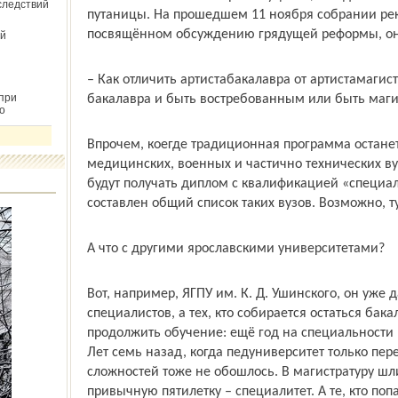
следствий
путаницы. На прошедшем 11 ноября собрании рект
посвящённом обсуждению грядущей реформы, он
й
– Как отличить артиста­бакалавра от артиста­маги
при
бакалавра и быть востребованным или быть маги
о
Впрочем, кое­где традиционная программа останет
медицинских, военных и частично технических ву
будут получать диплом с квалификацией «специалис
составлен общий список таких вузов. Возможно, т
А что с другими ярославскими университетами?
Вот, например, ЯГПУ им. К. Д. Ушинского, он уже 
специалистов, а тех, кто собирается остаться бак
продолжить обучение: ещё год на специальности и
Лет семь назад, когда педуниверситет только пере
сложностей тоже не обошлось. В магистратуру ш
привычную пятилетку – специалитет. А те, кто поп