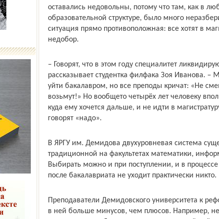
оставались недовольны, потому что там, как в л
образовательной структуре, было много неразбер
ситуация прямо противоположная: все хотят в маги
недобор.
– Говорят, что в этом году специалитет ликвидирую
рассказывает студентка филфака Зоя Иванова. – 
уйти бакалавром, но все преподы кричат: «Не сме
возьмут!» Но вообще­то четырёх лет человеку впо
куда ему хочется дальше, и не идти в магистратур
говорят «надо».
В ЯРГУ им. Демидова двухуровневая система сущес
традиционной на факультетах математики, инфор
Выбирать можно и при поступлении, и в процессе 
после бакалавриата не уходит практически никто.
Преподаватели Демидов­ского университета к реф
в ней больше минусов, чем плюсов. Например, не