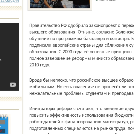
 за сегодня
Правительство РФ одобрило законопроект о перех
высшего образования. Отныне, согласно Болонск
обучение по программам бакалавра и магистра. 
подписали европейские страны для сближения су
образования. С 2003 года её основные принципы 
полное завершение реформы министр образовани
2010 году.
Вроде бы неплохо, что российское высшее образо
мобильным. Но есть опасения: не принесёт ли эт
нежелательные проблемы студентам и преподава
Инициаторы реформы считают, что введение двух
повысить эффективность использования бюджетны
работодателей к финансированию магистратур, р
»
подготовленных специалистов на рынке труда, по
с