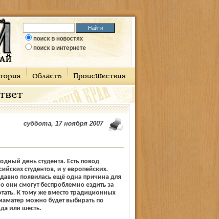
поиск в новостях
поиск в интернете
тория
Область
Происшествия
ответ
суббота, 17 ноября 2007
дный день студента. Есть повод
сийских студентов, и у европейских.
едавно появилась ещё одна причина для
ро они смогут беспроблемно ездить за
отать. К тому же вместо традиционных
ьма­матер можно будет выбирать по
да или шесть.