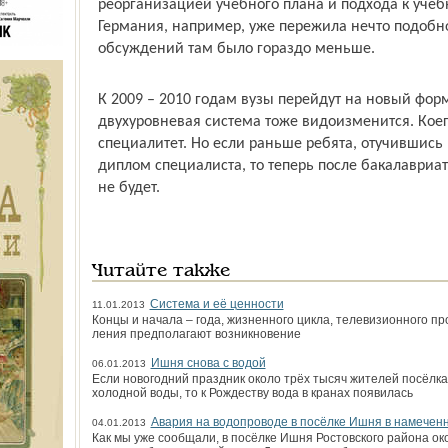
реорганизацией учебного плана и подхода к учеб
Германия, например, уже пережила нечто подобно
обсуждений там было гораздо меньше.
К 2009 – 2010 годам вузы перейдут на новый фор
двухуровневая система тоже видоизменится. Кое­г
специалитет. Но если раньше ребята, отучившись 
диплом специалиста, то теперь после бакалавриа
не будет.
Читайте также
Система и её ценности
11.01.2013
Концы и начала – года, жизненного цикла, телевизионного пр
ления предполагают возникновение
Ишня снова с водой
06.01.2013
Если новогодний праздник около трёх тысяч жителей посёлка
холодной воды, то к Рождеству вода в кранах появилась
Авария на водопроводе в посёлке Ишня в намеченн
04.01.2013
Как мы уже сообщали, в посёлке Ишня Ростовского района ок