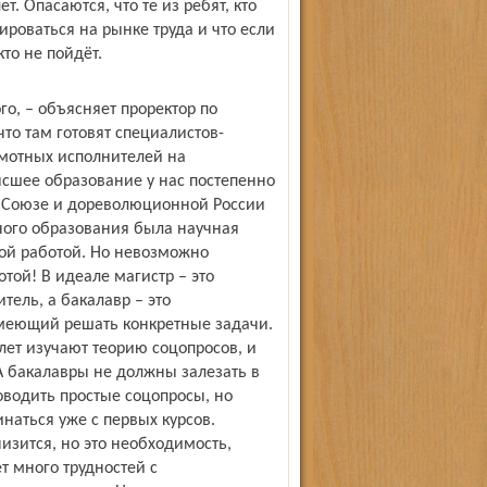
. Опасаются, что те из ребят, кто
тироваться на рынке труда и что если
то не пойдёт.
го, – объясняет проректор по
то там готовят специалистов­
амотных исполнителей на
ысшее образование у нас постепенно
м Союзе и дореволюционной России
ного образования была научная
ной работой. Но невозможно
той! В идеале магистр – это
тель, а бакалавр – это
умеющий решать конкретные задачи.
 лет изучают теорию соцопросов, и
 А бакалавры не должны залезать в
оводить простые соцопросы, но
инаться уже с первых курсов.
изится, но это необходимость,
т много трудностей с