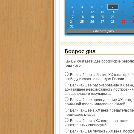
1
3
4
5
6
7
8
10
11
12
13
14
15
1
17
18
19
20
21
22
2
24
25
26
27
28
29
3
31
Выберите дату
Вопрос дня
Как Вы считаете, две российские револ
года - это
Величайшее событие ХХ века, прин
свободу и счастье народам России
Величайшее разочарование ХХ века,
доказавшее невозможность построения
справедливого государства
Величайшее преступление ХХ века, 
причиной гибели миллионов людей
Величайшее в ХХ веке предательств
правящего класса
Величайшая в ХХ веке провокация
иностранных спецслужб
Величайшая глупость ХХ века, поско