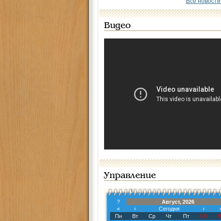
Все новости
Видео
Управление
?
Август, 2026
«
‹
Сегодня
›
Пн
Вт
Ср
Чт
Пт
Сб
В