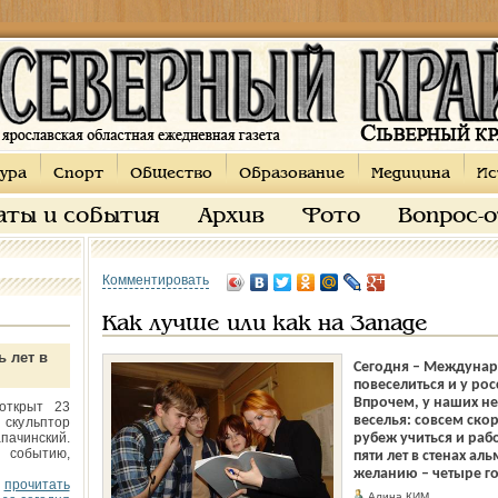
ура
Спорт
Общество
Образование
Медицина
Ис
аты и события
Архив
Фото
Вопрос-
Комментировать
Как лучше или как на Западе
ь лет в
Сегодня – Междунаро
повеселиться и у рос
Впрочем, у наших н
открыт 23
веселья: совсем ско
 скульптор
пачинский.
рубеж учиться и раб
 событию,
пяти лет в стенах ал
желанию – четыре го
прочитать
Алина КИМ