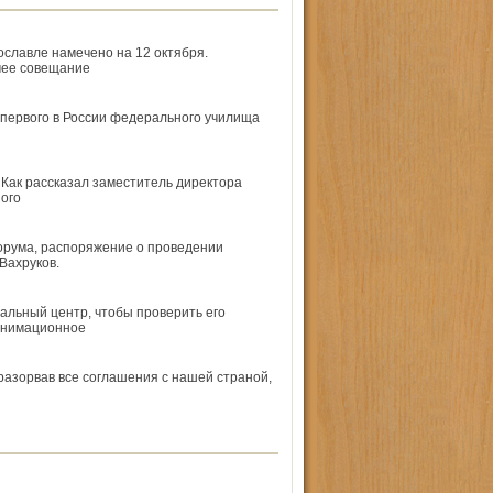
ославле намечено на 12 октября.
чее совещание
 первого в России федерального училища
 Как рассказал заместитель директора
ого
орума, распоряжение о проведении
Вахруков.
альный центр, чтобы проверить его
еанимационное
разорвав все соглашения с нашей страной,