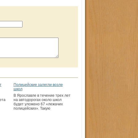
т
Полицейские залегли возле
школ
В Ярославле в течение трех лет
ета
на автодорогах около школ
будет уложено 67 «лежачих
полицейских». Такую