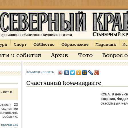
ура
Спорт
Общество
Образование
Медицина
Ис
аты и события
Архив
Фото
Вопрос-
Комментировать
Счастливый комманданте
ь лет в
КУБА. В день с
вторник, Фидел
счастливый чело
открыт 23
 скульптор
пачинский.
 событию,
прочитать