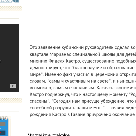
 за сегодня
Это заявление кубинский руководитель сделал во время открытия в гаванском
квартале Марианао специальной школы для детей
мнению Фиделя Кастро, существование подобных
демонстрирует, что "благополучие и образование 
мире". Именно факт участия в церемонии открытия
словам, "самым счастливым на свете", и нынешни
возможно, самым счастливым. Касаясь экономич
Кастро подчеркнул, что к настоящему моменту "Р
спасены". "Сегодня нам присуще убеждение, что 
способной разрушить наши мечты", - заявил лиде
рождения Кастро в Гаване приурочено окончание 
»
с
Читайте также