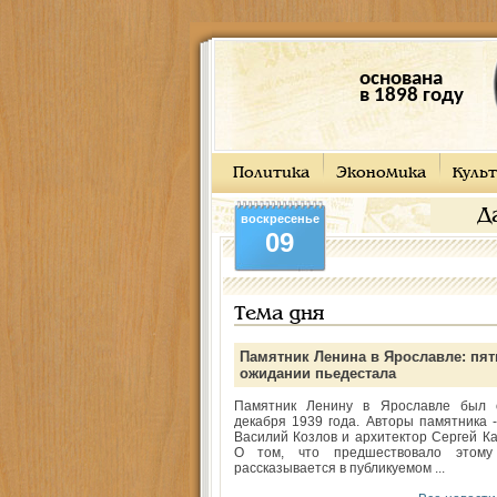
основана
в 1898 году
Политика
Экономика
Культ
Д
воскресенье
09
Тема дня
Памятник Ленина в Ярославле: пят
ожидании пьедестала
Памятник Ленину в Ярославле был 
декабря 1939 года. Авторы памятника -
Василий Козлов и архитектор Сергей Ка
О том, что предшествовало этому
рассказывается в публикуемом ...