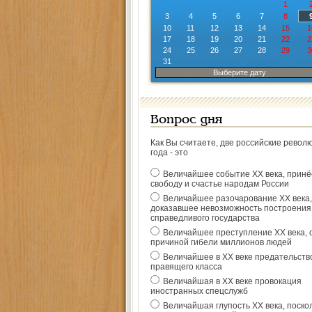
1
3
4
5
6
7
8
10
11
12
13
14
15
1
17
18
19
20
21
22
2
24
25
26
27
28
29
3
31
Выберите дату
Вопрос дня
Как Вы считаете, две российские револ
года - это
Величайшее событие ХХ века, прин
свободу и счастье народам России
Величайшее разочарование ХХ века,
доказавшее невозможность построения
справедливого государства
Величайшее преступление ХХ века, 
причиной гибели миллионов людей
Величайшее в ХХ веке предательств
правящего класса
Величайшая в ХХ веке провокация
иностранных спецслужб
Величайшая глупость ХХ века, поско