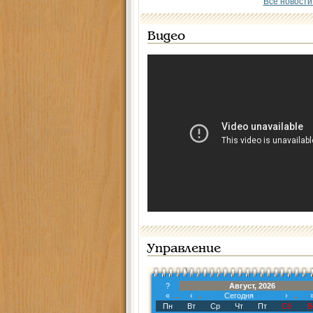
Все новости
Видео
Управление
?
Август, 2026
«
‹
Сегодня
›
Пн
Вт
Ср
Чт
Пт
Сб
В