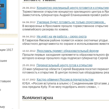
2
9
Концертно-зрелищный центр готовится к открытию
26.09.2012
6
Торжественное открытие концертно-зрелищного цент­ра в Яр
3
Заместитель губернатора Андрей Епанешников провёл рабо
0
Училище будет готовить не только спортсменов...
04.09.2012
В воскресенье в Яро­славле прошло торжественное открытие
олимпийского резерва по хоккею.
Не идёт на ум работа – скоро охота
06.04.2012
В Гаврилов-Ямском районе появится новое охотничье угодье.
областного департамента по охране и использованию животн
юции 1917
Ярославль примет образовательный форум
10.02.2012
Прошли первые заседания оргкомитета образовательного ф
которого в конце прошлого года подписал губернатор Сергей 
ёсшее
Перинатальный центр готов к открытию
25.05.2011
23 мая губернатор области Сергей Вахруков посетил перинат
готовность к открытию. В центре полностью оборудованы р
Кастро обвинил Россию в предательстве
02.07.2002
ставшее
КУБА. «Россия вступила в альянс с Соединенными Штатами, 
она предала Кубу. Я не могу подобрать иного слова», –
о
Комментарии
льку