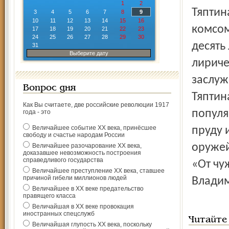
1
2
Тяптин
3
4
5
6
7
8
9
10
11
12
13
14
15
16
комсом
17
18
19
20
21
22
23
24
25
26
27
28
29
30
десять
31
Выберите дату
лириче
заслуж
Вопрос дня
Тяптин
Как Вы считаете, две российские революции 1917
популя
года - это
Величайшее событие ХХ века, принёсшее
пруду 
свободу и счастье народам России
оружей
Величайшее разочарование ХХ века,
доказавшее невозможность построения
справедливого государства
«От чу
Величайшее преступление ХХ века, ставшее
причиной гибели миллионов людей
Владим
Величайшее в ХХ веке предательство
правящего класса
Величайшая в ХХ веке провокация
иностранных спецслужб
Читайте
Величайшая глупость ХХ века, поскольку