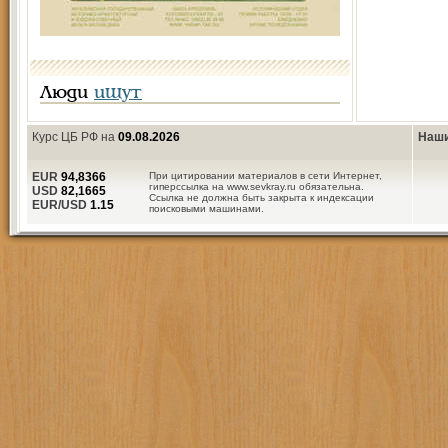
Люди
ищут
Курс ЦБ РФ на
09.08.2026
Наши
EUR
94,8366
При цитировании материалов в сети Интернет,
гиперссылка на www.sevkray.ru обязательна.
USD
82,1665
Ссылка не должна быть закрыта к индексации
EUR/USD
1.15
поисковыми машинами.