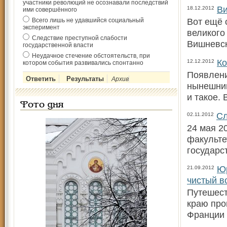
участники революций не осознавали последствий
Ви
18.12.2012
ими совершённого
Вот ещё 
Всего лишь не удавшийся социальный
эксперимент
великого
Следствие преступной слабости
Вишневск
государственной власти
Неудачное стечение обстоятельств, при
Ко
12.12.2012
котором события развивались спонтанно
Появлени
Архив
нынешним
и такое.
Фото дня
Сл
02.11.2012
24 мая 2
факульте
государс
Ю
21.09.2012
чистый в
Путешест
краю про
Франции 