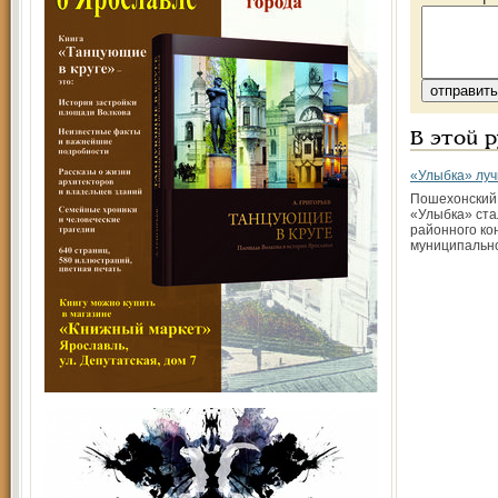
В этой 
«Улыбка» луч
Пошехонский
«Улыбка» ст
районного ко
муниципальн