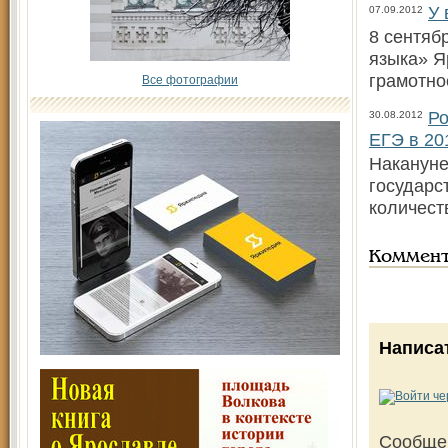
У 
07.09.2012
8 сентяб
языка» Я
грамотно
Все фотографии
Ро
30.08.2012
ЕГЭ в 20
Накануне
государс
количест
Коммен
Написа
Сообще