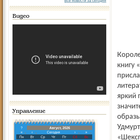
Все новости за сегодня
Видео
Королева Англии Елизавета II выразила благодарность за
книгу 
присла
литера
яркий 
значит
Управление
образы
Удмурт
?
Август, 2026
«
‹
Сегодня
›
»
«Шексп
Пн
Вт
Ср
Чт
Пт
Сб
Вс