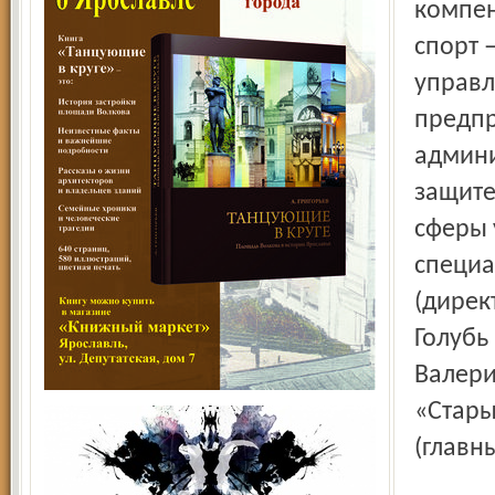
компен
спорт 
управл
предпр
админи
защите
сферы 
специа
(дирек
Голубь
Валери
«Стары
(главн