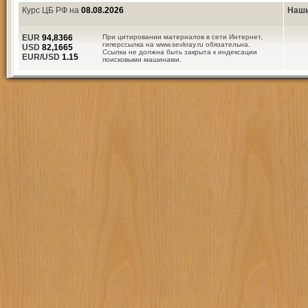
Курс ЦБ РФ на
08.08.2026
Наши
EUR
94,8366
При цитировании материалов в сети Интернет,
гиперссылка на www.sevkray.ru обязательна.
USD
82,1665
Ссылка не должна быть закрыта к индексации
EUR/USD
1.15
поисковыми машинами.