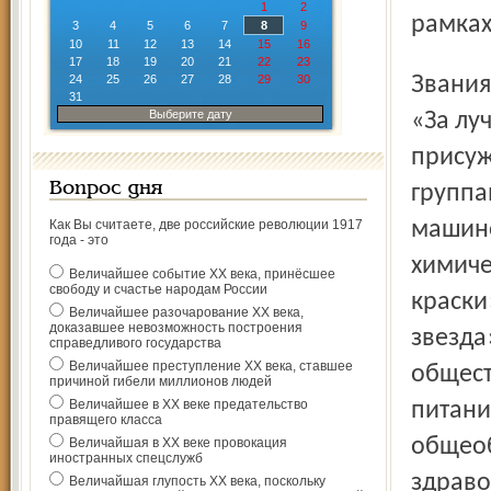
1
2
рамках
3
4
5
6
7
8
9
10
11
12
13
14
15
16
17
18
19
20
21
22
23
Звания лауреатов премии Ярославской области 2002 года
24
25
26
27
28
29
30
31
Выберите дату
«За лу
присуж
Вопрос дня
группа
Как Вы считаете, две российские революции 1917
машино
года - это
химиче
Величайшее событие ХХ века, принёсшее
свободу и счастье народам России
краски
Величайшее разочарование ХХ века,
доказавшее невозможность построения
звезда
справедливого государства
Величайшее преступление ХХ века, ставшее
общест
причиной гибели миллионов людей
Величайшее в ХХ веке предательство
питани
правящего класса
общеоб
Величайшая в ХХ веке провокация
иностранных спецслужб
здраво
Величайшая глупость ХХ века, поскольку