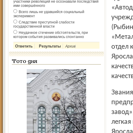
участники революций не осознавали последствий
ими совершённого
«Автод
Всего лишь не удавшийся социальный
эксперимент
учрежд
Следствие преступной слабости
(Рыбин
государственной власти
Неудачное стечение обстоятельств, при
«Метал
котором события развивались спонтанно
отдел 
Архив
Яросла
Фото дня
качест
качест
Звания дипломантов конкурса 2002 года присуждены:
предпр
завод»
легкая
Яросла