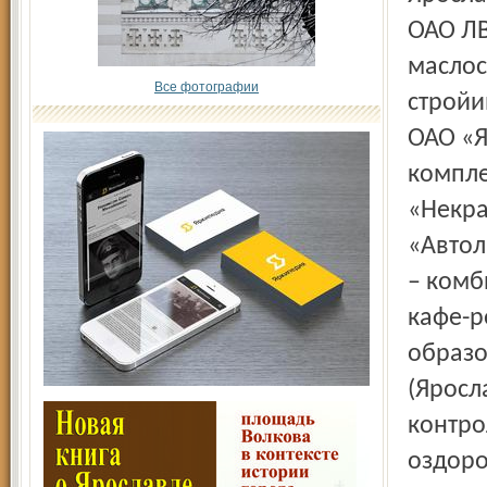
ОАО ЛВ
маслос
Все фотографии
стройи
ОАО «Я
компле
«Некра
«Автол
– комб
кафе-р
образо
(Яросл
контро
оздоро