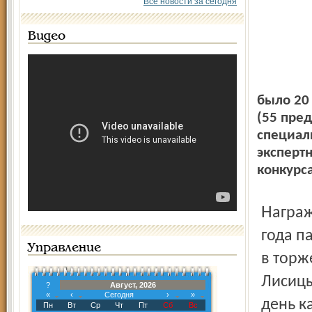
Все новости за сегодня
Видео
было 20 
(55 пре
специал
эксперт
конкурса
Награждение лауреатов и дипломантов конкурса 2002
года п
Управление
в торж
Лисицы
?
Август, 2026
«
‹
Сегодня
›
»
день к
Пн
Вт
Ср
Чт
Пт
Сб
Вс