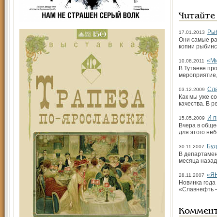
Читайте
Рыб
17.01.2013
Они самые ра
копии рыбин
«Ми
10.08.2011
В Тутаеве пр
мероприятие,
Сла
03.12.2009
Как мы уже с
качества. В 
И п
15.05.2009
Вчера в обще
для этого неб
Буд
30.11.2007
В департамен
месяца назад
«ЯН
28.11.2007
Новинка года
«Славнефть –
Коммен