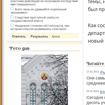
темы, 
участники революций не осознавали последствий
ими совершённого
был пр
Всего лишь не удавшийся социальный
эксперимент
Следствие преступной слабости
государственной власти
Как со
Неудачное стечение обстоятельств, при
котором события развивались спонтанно
департ
Архив
новый 
Фото дня
Читайте
Ры
17.01.2013
Они самы
средневе
Кт
03.11.2012
Сегодня 
десять у