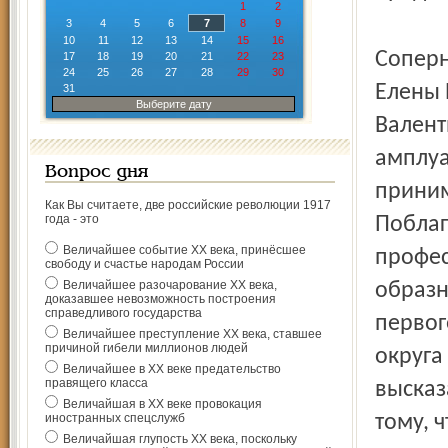
1
2
3
4
5
6
7
8
9
10
11
12
13
14
15
16
Соперн
17
18
19
20
21
22
23
24
25
26
27
28
29
30
Елены 
31
Выберите дату
Валент
амплуа
Вопрос дня
приним
Как Вы считаете, две российские революции 1917
года - это
Поблаг
Величайшее событие ХХ века, принёсшее
профес
свободу и счастье народам России
Величайшее разочарование ХХ века,
образн
доказавшее невозможность построения
справедливого государства
первог
Величайшее преступление ХХ века, ставшее
причиной гибели миллионов людей
округа
Величайшее в ХХ веке предательство
правящего класса
высказ
Величайшая в ХХ веке провокация
иностранных спецслужб
тому, 
Величайшая глупость ХХ века, поскольку