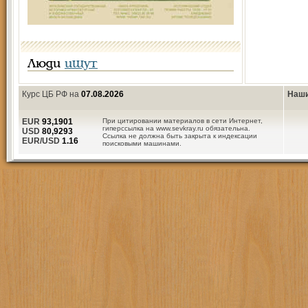
Люди
ищут
Курс ЦБ РФ на
07.08.2026
Наши
EUR
93,1901
При цитировании материалов в сети Интернет,
гиперссылка на www.sevkray.ru обязательна.
USD
80,9293
Ссылка не должна быть закрыта к индексации
EUR/USD
1.16
поисковыми машинами.