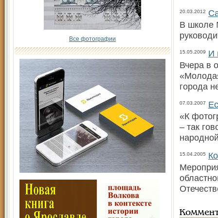
Са
20.03.2012
В школе 
руководи
Все фотографии
И 
15.05.2009
Вчера в 
«Молодая
города н
Ес
07.03.2007
«К фотог
– так го
народной
Ко
15.04.2005
Мероприя
областно
Отечеств
Коммен