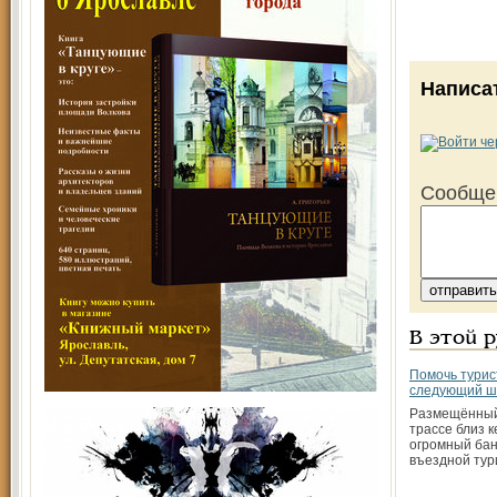
Написа
Сообще
В этой 
Помочь турис
следующий ш
Размещённый
трассе близ 
огромный бан
въездной тур