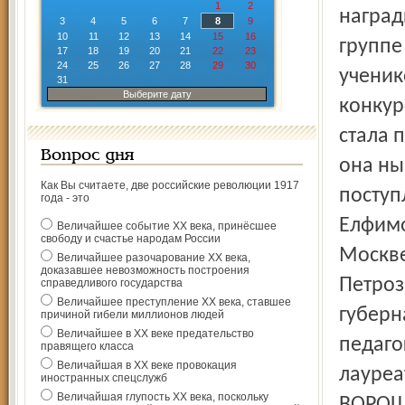
1
2
наград
3
4
5
6
7
8
9
10
11
12
13
14
15
16
группе
17
18
19
20
21
22
23
24
25
26
27
28
29
30
ученик
31
Выберите дату
конкур
стала 
Вопрос дня
она ны
Как Вы считаете, две российские революции 1917
поступ
года - это
Елфимо
Величайшее событие ХХ века, принёсшее
свободу и счастье народам России
Москве
Величайшее разочарование ХХ века,
доказавшее невозможность построения
Петроз
справедливого государства
Величайшее преступление ХХ века, ставшее
губерн
причиной гибели миллионов людей
Величайшее в ХХ веке предательство
педаго
правящего класса
Величайшая в ХХ веке провокация
лауреа
иностранных спецслужб
Величайшая глупость ХХ века, поскольку