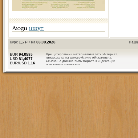
Люди
ищут
Курс ЦБ РФ на
08.08.2026
Наши
EUR
94,0585
При цитировании материалов в сети Интернет,
гиперссылка на www.sevkray.ru обязательна.
USD
81,4077
Ссылка не должна быть закрыта к индексации
EUR/USD
1.16
поисковыми машинами.