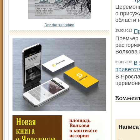
Церемони
о присуж
области 
Все фотографии
Пр
25.05.2012
Премьер-
распоряж
Волкова 
В 
31.03.2012
приветст
В Яросла
церемони
Коммен
Написа