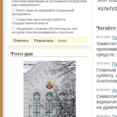
ВОРОШН
участники революций не осознавали последствий
ими совершённого
культу
Всего лишь не удавшийся социальный
эксперимент
Следствие преступной слабости
государственной власти
Читайте
Неудачное стечение обстоятельств, при
котором события развивались спонтанно
Те
08.12.2012
Архив
Заместит
прокомме
Фото дня
средств,
П
18.07.2012
Главным 
субботу,
Анатоли
Ун
20.06.2012
Символич
журналис
на древн
Тр
08.06.2012