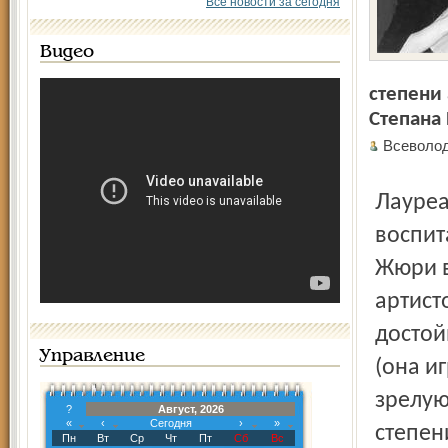
Все новости за сегодня
Видео
степени
Степана
Всеволо
Лауреатский титул привезла домой и другая
воспит
Жюри в
артист
достой
Управление
(она и
зрелую
?
Август, 2026
«
‹
Сегодня
›
»
степен
Пн
Вт
Ср
Чт
Пт
Сб
Вс