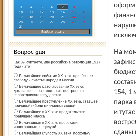
1
2
оформл
3
4
5
6
7
8
9
10
11
12
13
14
15
16
финанс
17
18
19
20
21
22
23
24
25
26
27
28
29
30
наруше
31
Выберите дату
исключ
На момент окончания проверки документально
Вопрос дня
зафикс
Как Вы считаете, две российские революции 1917
года - это
бюдже
Величайшее событие ХХ века, принёсшее
свободу и счастье народам России
состав
Величайшее разочарование ХХ века,
доказавшее невозможность построения
154, 1
справедливого государства
парка 
Величайшее преступление ХХ века, ставшее
причиной гибели миллионов людей
и тута
Величайшее в ХХ веке предательство
правящего класса
востре
Величайшая в ХХ веке провокация
иностранных спецслужб
сданы 
Величайшая глупость ХХ века, поскольку