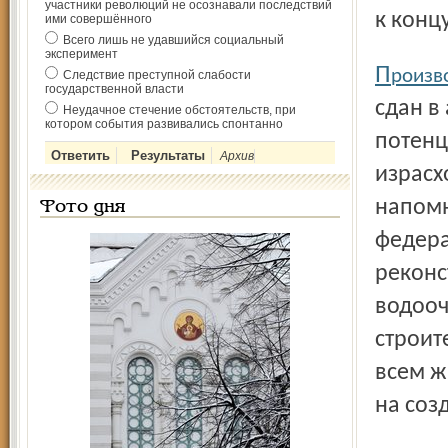
участники революций не осознавали последствий
к конц
ими совершённого
Всего лишь не удавшийся социальный
эксперимент
П
роизв
Следствие преступной слабости
государственной власти
сдан в
Неудачное стечение обстоятельств, при
котором события развивались спонтанно
потенц
Архив
израсх
напомн
Фото дня
федера
реконс
водооч
строит
всем ж
на соз