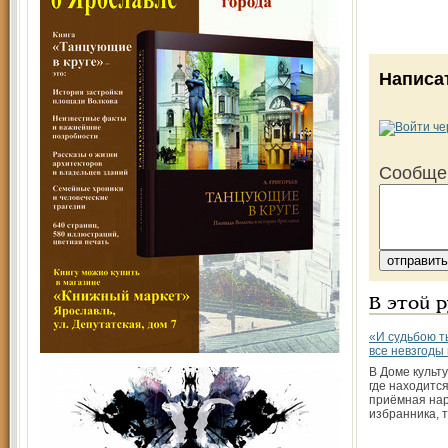
Написа
Сообще
В этой 
«И судьбою т
все невзгоды
В Доме культ
где находитс
приёмная на
избранника, 