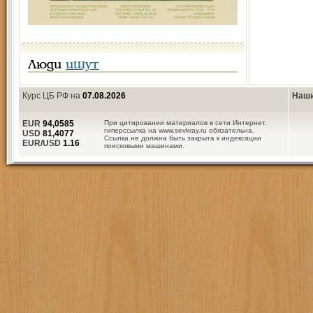
Люди
ищут
Курс ЦБ РФ на
07.08.2026
Наши
EUR
94,0585
При цитировании материалов в сети Интернет,
гиперссылка на www.sevkray.ru обязательна.
USD
81,4077
Ссылка не должна быть закрыта к индексации
EUR/USD
1.16
поисковыми машинами.