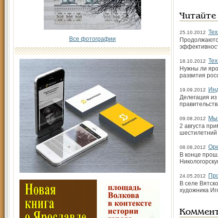
Читайте
Тех
25.10.2012
Все фотографии
Продолжаются
эффективност
Тех
18.10.2012
Нужны ли яро
развития рос
Инд
19.09.2012
Делегация из
правительств
Мы 
09.08.2012
2 августа при
шестилетний 
Оре
08.08.2012
В конце прош
Никологорску
Про
24.05.2012
В селе Вятск
художника Иг
Коммен