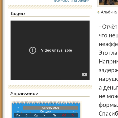
Все новости за сегодня
Альбина
Видео
- Отчёт контрольно-счётной палаты ясно говорит о том,
что не
неэффе
Это гл
Наприм
задерж
наруше
а день
Управление
не мож
формал
?
Август, 2026
«
‹
Сегодня
›
»
Спасиб
Пн
Вт
Ср
Чт
Пт
Сб
Вс