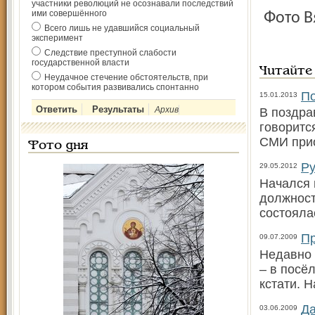
участники революций не осознавали последствий
ими совершённого
Фото 
Всего лишь не удавшийся социальный
эксперимент
Следствие преступной слабости
государственной власти
Читайте
Неудачное стечение обстоятельств, при
котором события развивались спонтанно
По
15.01.2013
Архив
В поздра
говоритс
СМИ прио
Фото дня
Ру
29.05.2012
Начался 
должност
состояла
Пр
09.07.2009
Недавно 
– в посё
кстати. 
Да
03.06.2009