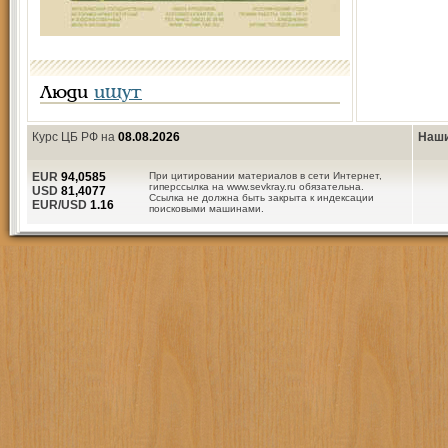
Люди
ищут
Курс ЦБ РФ на
08.08.2026
Наши
EUR
94,0585
При цитировании материалов в сети Интернет,
гиперссылка на www.sevkray.ru обязательна.
USD
81,4077
Ссылка не должна быть закрыта к индексации
EUR/USD
1.16
поисковыми машинами.