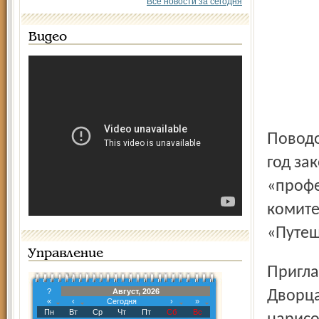
Все новости за сегодня
Видео
Поводов для веселья в конце мая достаточно: и учебный
год за
«профе
комите
«Путеш
Управление
Пригласили детский ансамбль «Веселая семейка» из
?
Август, 2026
Дворца
«
‹
Сегодня
›
»
Пн
Вт
Ср
Чт
Пт
Сб
Вс