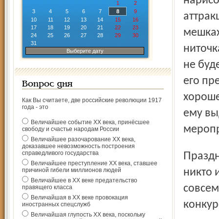
нарисо
1
2
3
4
5
6
7
8
9
аттрак
10
11
12
13
14
15
16
17
18
19
20
21
22
23
мешках
24
25
26
27
28
29
30
31
ниточк
Выберите дату
не буд
его пр
Вопрос дня
хороше
Как Вы считаете, две российские революции 1917
года - это
ему вы
Величайшее событие ХХ века, принёсшее
меропр
свободу и счастье народам России
Величайшее разочарование ХХ века,
доказавшее невозможность построения
справедливого государства
Праздник удался, прошел так, как и задумывалось. И
Величайшее преступление ХХ века, ставшее
причиной гибели миллионов людей
никто 
Величайшее в ХХ веке предательство
совсем
правящего класса
Величайшая в ХХ веке провокация
конкур
иностранных спецслужб
Величайшая глупость ХХ века, поскольку