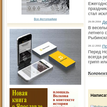
Ежегодно
праздник
стал иск
Все фотографии
Де
29.09.2004
В веселы
летнего 
Рыбинска
Пр
28.12.2002
Перед Но
всегда ре
грипп ил
Коммен
Написа