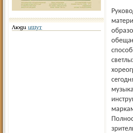
Руково
матери
Люди
ищут
образо
обещае
способ
светлы
хореог
сегодн
музыка
инстру
маркам
Полнос
зрител