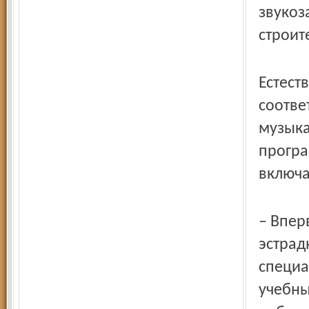
звукоз
строит
Естест
соотве
музыка
програ
включа
– Впер
эстрад
специа
учебны