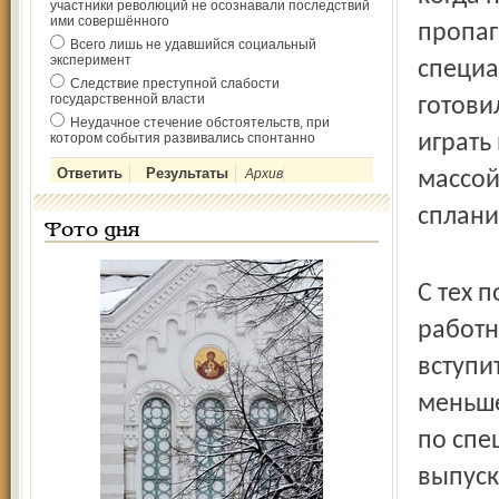
участники революций не осознавали последствий
ими совершённого
пропаг
Всего лишь не удавшийся социальный
эксперимент
специа
Следствие преступной слабости
государственной власти
готови
Неудачное стечение обстоятельств, при
котором события развивались спонтанно
играть
Архив
массой
сплани
Фото дня
С тех 
работн
вступи
меньше
по спе
выпуск