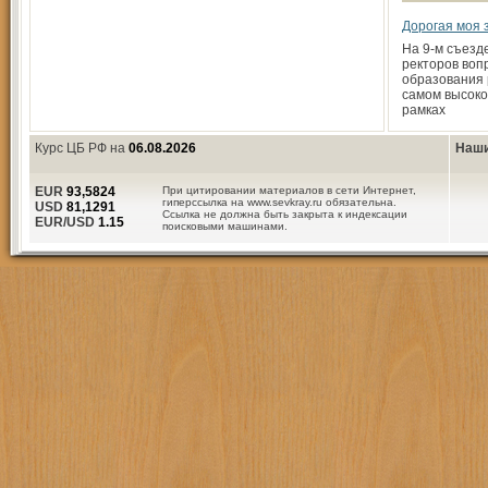
Дорогая моя 
На 9-м съезд
ректоров воп
образования
самом высоко
рамках
Курс ЦБ РФ на
06.08.2026
Наши
EUR
93,5824
При цитировании материалов в сети Интернет,
гиперссылка на www.sevkray.ru обязательна.
USD
81,1291
Ссылка не должна быть закрыта к индексации
EUR/USD
1.15
поисковыми машинами.