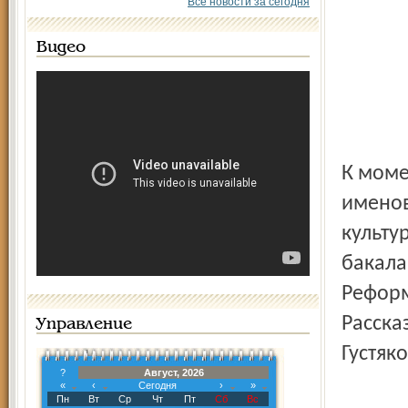
Все новости за сегодня
Видео
К моме
именов
культур
бакала
Реформ
Расска
Управление
Густяко
?
Август, 2026
«
‹
Сегодня
›
»
Пн
Вт
Ср
Чт
Пт
Сб
Вс