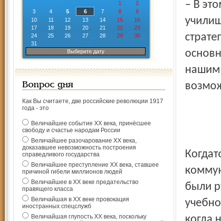
– В эт
1
2
3
4
5
6
7
8
9
училищ
10
11
12
13
14
15
16
17
18
19
20
21
22
23
страте
24
25
26
27
28
29
30
31
основн
Выберите дату
нашим 
возмож
Вопрос дня
Как Вы считаете, две российские революции 1917
года - это
Величайшее событие ХХ века, принёсшее
свободу и счастье народам России
Величайшее разочарование ХХ века,
доказавшее невозможность построения
Когда­
справедливого государства
Величайшее преступление ХХ века, ставшее
коммун
причиной гибели миллионов людей
Величайшее в ХХ веке предательство
были р
правящего класса
Величайшая в ХХ веке провокация
учебно
иностранных спецслужб
Величайшая глупость ХХ века, поскольку
когда 