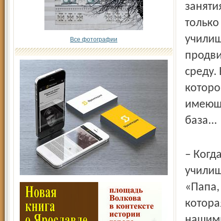
заняти
только
училищ
Все фотографии
продви
среду.
которо
имеющи
база...
– Когд
училищ
«Папа,
котора
нашими