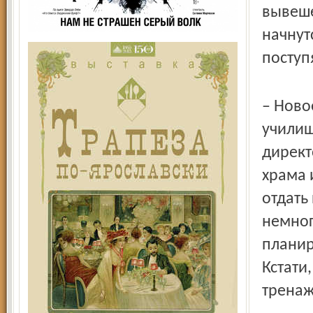
вывеше
нач­ну
поступ
– Ново
училищ
директ
храма 
отдать
немног
планир
Кстати
тренаж