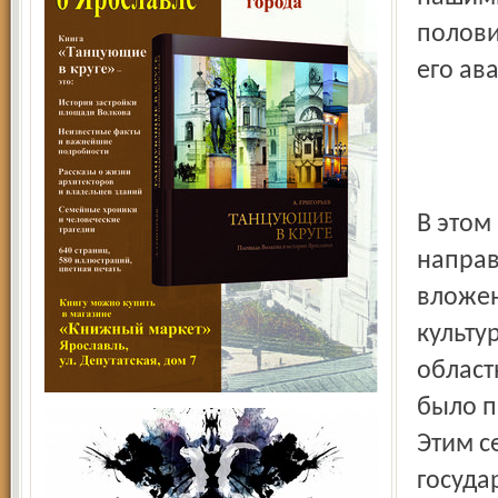
полови
его ав
В этом
направ
вложен
культу
област
было п
Этим с
госуда