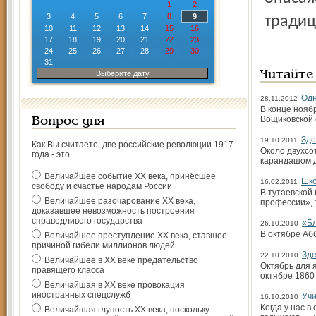
1
2
3
4
5
6
7
8
9
традиц
10
11
12
13
14
15
16
17
18
19
20
21
22
23
24
25
26
27
28
29
30
31
Выберите дату
Читайте
Одн
28.11.2012
В конце нояб
Вощиковской 
Вопрос дня
Зде
19.10.2011
Как Вы считаете, две российские революции 1917
Около двухсо
года - это
карандашом 
Величайшее событие ХХ века, принёсшее
Шко
16.02.2011
свободу и счастье народам России
В тутаевской
Величайшее разочарование ХХ века,
профессии», 
доказавшее невозможность построения
справедливого государства
«Бл
26.10.2010
В октябре Аб
Величайшее преступление ХХ века, ставшее
причиной гибели миллионов людей
Зде
22.10.2010
Величайшее в ХХ веке предательство
Октябрь для 
правящего класса
октябре 1860
Величайшая в ХХ веке провокация
иностранных спецслужб
Учи
16.10.2010
Когда у нас 
Величайшая глупость ХХ века, поскольку