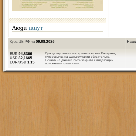
Люди
ищут
Курс ЦБ РФ на
09.08.2026
Наши
EUR
94,8366
При цитировании материалов в сети Интернет,
гиперссылка на www.sevkray.ru обязательна.
USD
82,1665
Ссылка не должна быть закрыта к индексации
EUR/USD
1.15
поисковыми машинами.