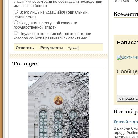
вздыхают – «
участники революций не осознавали последствий
ими совершённого
Всего лишь не удавшийся социальный
Коммен
эксперимент
Следствие преступной слабости
государственной власти
Неудачное стечение обстоятельств, при
котором события развивались спонтанно
Написа
Архив
Фото дня
Сообще
В этой 
Детский сад 
В районе Ско
города Рыби
очереди в дет