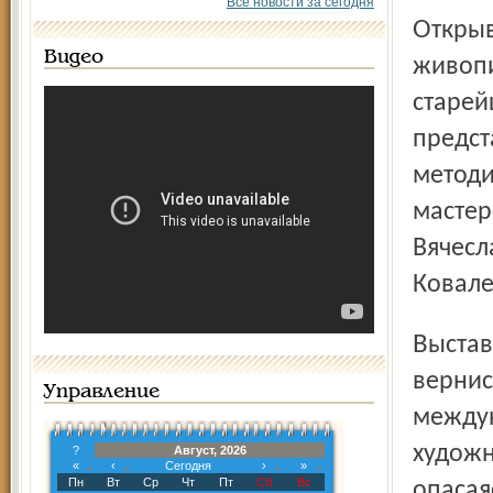
Все новости за сегодня
Открывается выставка «Русская школа», а также вернисаж
Видео
живопи
старей
предст
методи
мастер
Вячесл
Ковале
Выставка будет открыта в течение двух недель. На
вернис
Управление
междун
художн
?
Август, 2026
«
‹
Сегодня
›
»
Пн
Вт
Ср
Чт
Пт
Сб
Вс
опасая