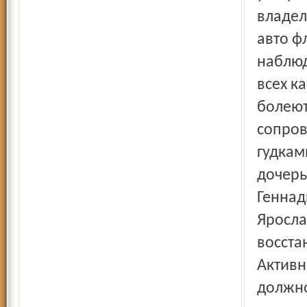
владел
авто ф
наблюд
всех к
болеют
сопров
гудкам
дочерь
Геннад
Яросла
восста
Активн
должно