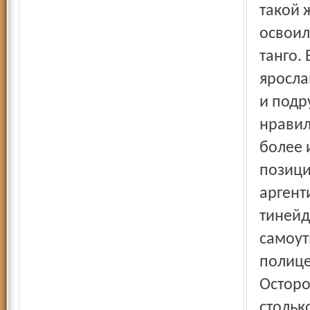
такой 
освоил
танго.
яросла
и подр
нравил
более 
позици
аргент
тинейд
самоут
полице
Осторо
стольк