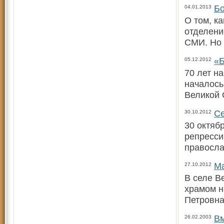
Бо
04.01.2013
О том, к
отделени
СМИ. Но 
«Б
05.12.2012
70 лет н
началось
Великой 
Се
30.10.2012
30 октяб
репресси
правосла
Ма
27.10.2012
В селе В
храмом н
Петровна
Вм
26.02.2003