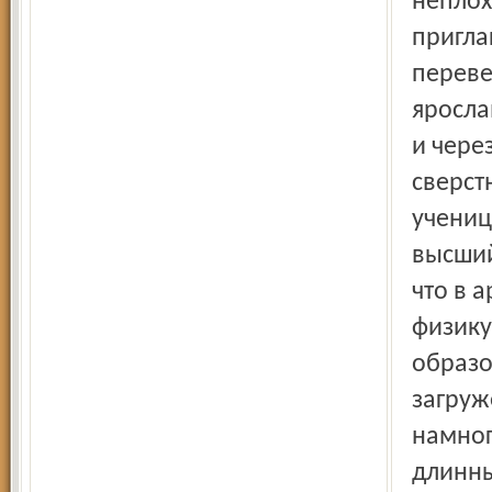
неплох
пригла
переве
яросла
и чере
сверст
учениц
высший
что в 
физику
образо
загруж
намног
длинны