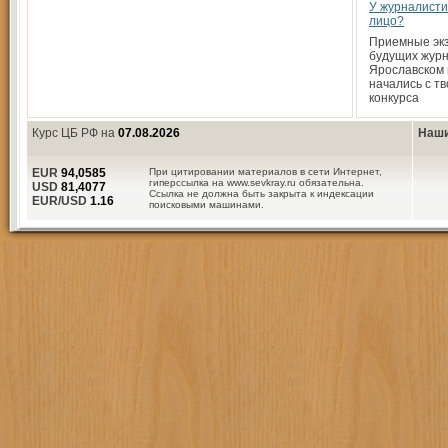
У журналисти
лицо?
Приемные эк
будущих журн
Ярославском
начались с тв
конкурса
Курс ЦБ РФ на
07.08.2026
Наши
EUR
94,0585
При цитировании материалов в сети Интернет,
гиперссылка на www.sevkray.ru обязательна.
USD
81,4077
Ссылка не должна быть закрыта к индексации
EUR/USD
1.16
поисковыми машинами.