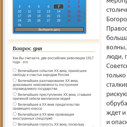
меропр
1
2
3
4
5
6
7
8
9
столич
10
11
12
13
14
15
16
17
18
19
20
21
22
23
Богоро
24
25
26
27
28
29
30
31
Правос
Выберите дату
больша
волны,
Вопрос дня
люди, 
Как Вы считаете, две российские революции 1917
года - это
Советс
Величайшее событие ХХ века, принёсшее
только
свободу и счастье народам России
Величайшее разочарование ХХ века,
сталки
доказавшее невозможность построения
справедливого государства
рискую
Величайшее преступление ХХ века, ставшее
причиной гибели миллионов людей
обруба
Величайшее в ХХ веке предательство
правящего класса
ждет и
Величайшая в ХХ веке провокация
иностранных спецслужб
и опас
Величайшая глупость ХХ века, поскольку