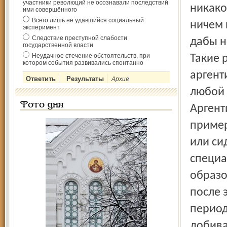
участники революций не осознавали последствий
никако
ими совершённого
Всего лишь не удавшийся социальный
ничем 
эксперимент
Следствие преступной слабости
дабы н
государственной власти
Неудачное стечение обстоятельств, при
Такие 
котором события развивались спонтанно
аргент
Архив
любой 
Фото дня
Аргент
пример
или си
специа
образо
после 
период
добива