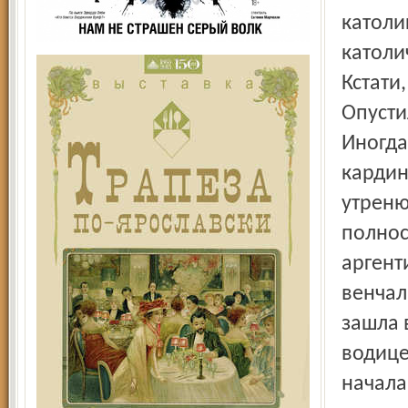
католи
католи
Кстати
Опусти
Иногда
кардин
утреню
полнос
аргент
венчал
зашла 
водице
начала