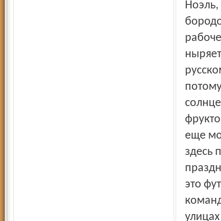
Ноэль,
бородо
рабоче
ныряет
русско
потому
солнце
фрукто
еще мо
здесь 
праздн
это фу
команд
улицах