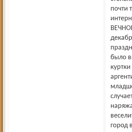
почти 
интерн
ВЕЧНОГ
декабр
праздн
было в
куртки
аргент
младше
случае
наряжа
весели
город 