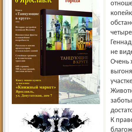
отноше
копейк
обстан
четыре
Геннад
не вид
Очень 
выгоня
участк
Животн
заботы
доста
К прав
благож