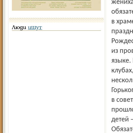
жениха
обязат
в храм
Люди
ищут
праздн
Рождес
из про
языке.
клубах
нескол
Горько
в сове
прошло
детей 
Обязат