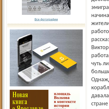
эмигра
начина
Все фотографии
жители
работо
расска
Виктор
работа
чуть л
больши
Однажд
корабл
давала
стране