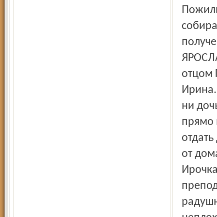
Пожилы
собира
получе
ЯРОСЛ
отцом 
Ирина.
ни доч
прямо 
отдать
от дома
Ирочка
препод
радушн