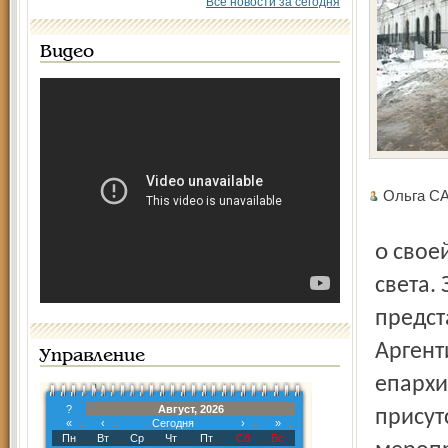
Все новости за сегодня
Видео
Ольга С
о своей миссии и о жизни русской диаспоры на этом краю
света.
предст
Аргент
Управление
епархи
?
Август, 2026
присут
«
‹
Сегодня
›
»
Пн
Вт
Ср
Чт
Пт
Сб
Вс