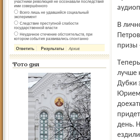
участники революций не осознавали последствий
ими совершённого
аудиоп
Всего лишь не удавшийся социальный
эксперимент
В личном зачете первыми стали Катя Екимова и Дима
Следствие преступной слабости
государственной власти
Петров
Неудачное стечение обстоятельств, при
котором события развивались спонтанно
призы 
Архив
Теперь ребята знают правила дорожного движения
Фото дня
лучше 
Дубки 
Юрием 
доехат
придет
день. 
ездили