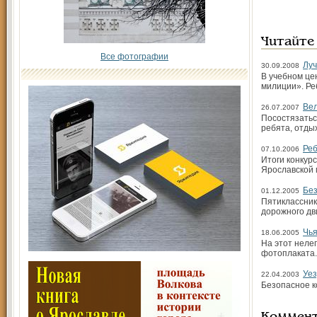
Читайте
Все фотографии
Лу
30.09.2008
В учебном це
милиции». Ре
Ве
26.07.2007
Посостязатьс
ребята, отды
Реб
07.10.2006
Итоги конкур
Ярославской 
Без
01.12.2005
Пятиклассник
дорожного дв
Чья
18.06.2005
На этот неле
фотоплаката.
Уез
22.04.2003
Безопасное к