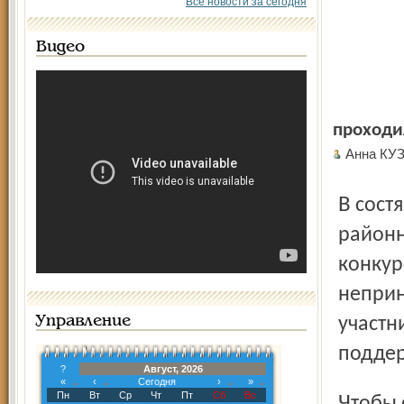
Все новости за сегодня
Видео
проходил
Анна КУ
В состязании приняли участие 23 команды, победители
районн
конкур
неприн
Управление
участн
поддер
?
Август, 2026
«
‹
Сегодня
›
»
Пн
Вт
Ср
Чт
Пт
Сб
Вс
Чтобы стать лучшим, нужно было сдать теоретический