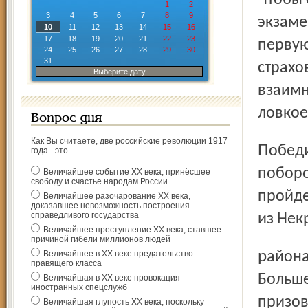
1
2
3
4
5
6
7
8
9
экзаме
10
11
12
13
14
15
16
17
18
19
20
21
22
23
первую
24
25
26
27
28
29
30
31
страхо
Выберите дату
взаимн
ловкое
Вопрос дня
Как Вы считаете, две российские революции 1917
Победили ребята из Ярославского района. Они смогут
года - это
поборо
Величайшее событие ХХ века, принёсшее
свободу и счастье народам России
пройде
Величайшее разочарование ХХ века,
доказавшее невозможность построения
справедливого государства
из Нек
Величайшее преступление ХХ века, ставшее
причиной гибели миллионов людей
района, третье место досталось команде из
Величайшее в ХХ веке предательство
правящего класса
Больше
Величайшая в ХХ веке провокация
иностранных спецслужб
призов
Величайшая глупость ХХ века, поскольку