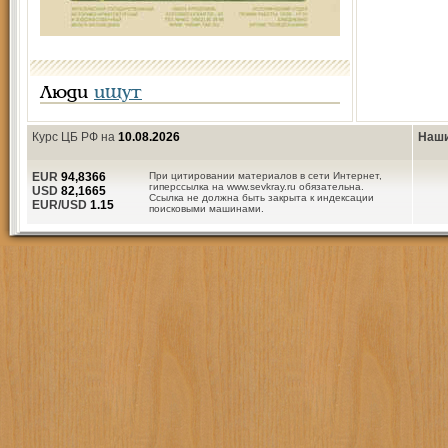
Люди
ищут
Курс ЦБ РФ на
10.08.2026
Наши
EUR
94,8366
При цитировании материалов в сети Интернет,
гиперссылка на www.sevkray.ru обязательна.
USD
82,1665
Ссылка не должна быть закрыта к индексации
EUR/USD
1.15
поисковыми машинами.