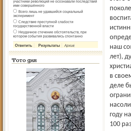
участники революций не осознавали последствий
ими совершённого
поколе
Всего лишь не удавшийся социальный
эксперимент
воспит
Следствие преступной слабости
государственной власти
истинн
Неудачное стечение обстоятельств, при
опреде
котором события развивались спонтанно
Архив
наш со
лет), 
Фото дня
христи
в свое
деле б
ограни
насоли
году н
100 ра