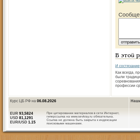
Сообще
В этой 
И состязание
Как всегда, 
были традиц
соревнования
профессии ср
Курс ЦБ РФ на
06.08.2026
Наши
EUR
93,5824
При цитировании материалов в сети Интернет,
гиперссылка на www.sevkray.ru обязательна.
USD
81,1291
Ссылка не должна быть закрыта к индексации
EUR/USD
1.15
поисковыми машинами.