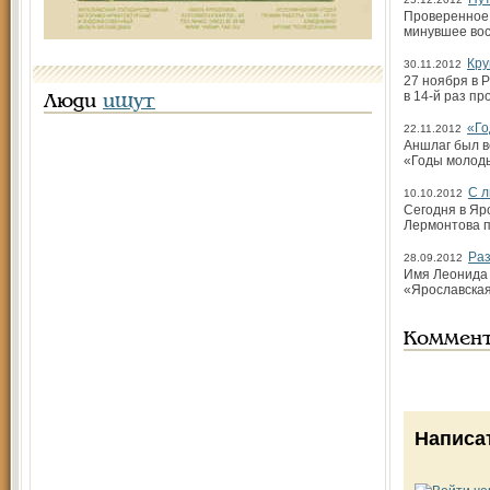
Проверенное 
минувшее во
Кру
30.11.2012
27 ноября в 
в 14-й раз п
Люди
ищут
«Го
22.11.2012
Аншлаг был в
«Годы молоды
С л
10.10.2012
Сегодня в Яр
Лермонтова п
Раз
28.09.2012
Имя Леонида 
«Ярославская
Коммен
Написа