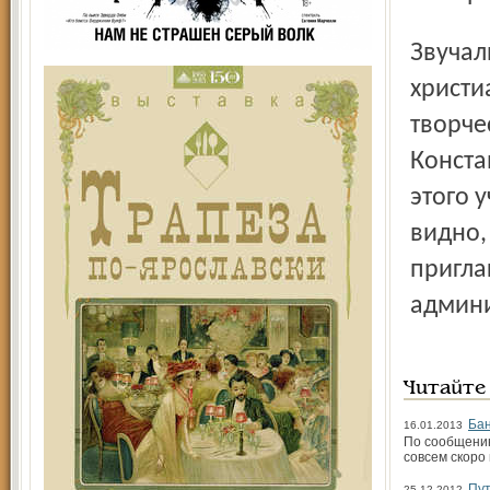
Звучали в докладах и выступлениях имена подвижников
христи
творче
Конста
этого 
видно,
пригла
админи
Читайте
Бан
16.01.2013
По сообщению
совсем скоро
Пут
25.12.2012