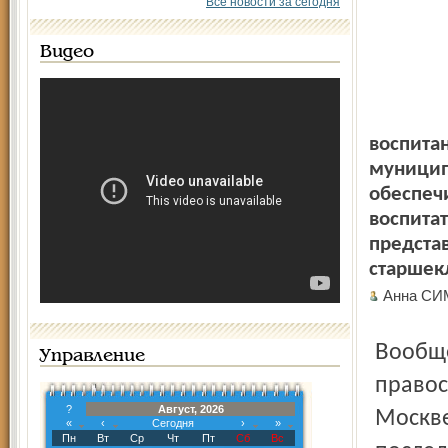
Все новости за сегодня
Видео
воспита
муницип
обеспечи
воспита
предста
старшекл
Анна СИ
Вообще-то Глинские чтения – мероприятие в
Управление
правос
?
Август, 2026
Москве
«
‹
Сегодня
›
»
Пн
Вт
Ср
Чт
Пт
Сб
Вс