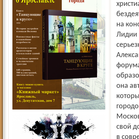
христи
бездея
на кон
Лидии 
серьез
Алекса
форума
образо
она ав
которы
городо
Москов
свой д
в совр