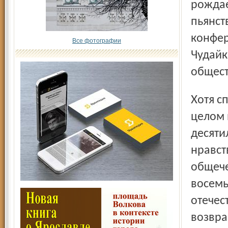
рождае
пьянст
конфер
Все фотографии
Чудайк
общест
Хотя спиваться и менять ориентиры наше общество в
целом 
десяти
нравст
общече
восемь
отечес
возвра