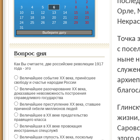
послед
1
2
3
4
5
6
7
8
9
Орле, 
10
11
12
13
14
15
16
17
18
19
20
21
22
23
Некрас
24
25
26
27
28
29
30
31
Выберите дату
Точка эта на карте глинцами выбрана не случайно. Рядом
с посе
Вопрос дня
ныне н
Как Вы считаете, две российские революции 1917
года - это
служен
Величайшее событие ХХ века, принёсшее
архиеп
свободу и счастье народам России
Величайшее разочарование ХХ века,
благос
доказавшее невозможность построения
справедливого государства
Величайшее преступление ХХ века, ставшее
Глинскую пустынь считают великой школой духовной
причиной гибели миллионов людей
Величайшее в ХХ веке предательство
жизни,
правящего класса
Величайшая в ХХ веке провокация
Саровс
иностранных спецслужб
Величайшая глупость ХХ века, поскольку
этого 