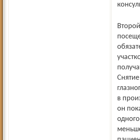
консул
Второй
посеще
обязат
участк
получа
Снятие
глазно
в произ
он пок
одного
меньше
пациен