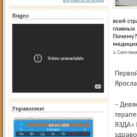
Все новости за сегодня
Видео
всей стр
главных
Почему?
медицин
Светлан
Первой
Яросла
– Девя
Управление
терапе
ЯЗДА» 
?
Август, 2026
«
‹
Сегодня
›
»
здраво
Пн
Вт
Ср
Чт
Пт
Сб
Вс