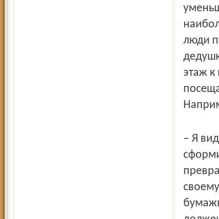
уменьш
наибол
люди п
дедушк
этаж к
посеща
Наприм
– Я ви
сформи
превра
своему
бумажн