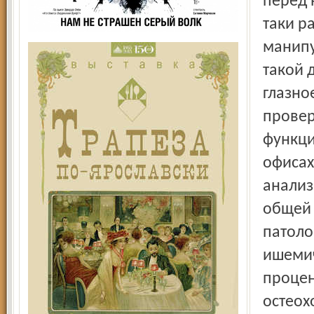
перед 
таки р
манипу
такой 
глазно
провер
функци
офисах
анализ
общей 
патоло
ишемич
процен
остеох