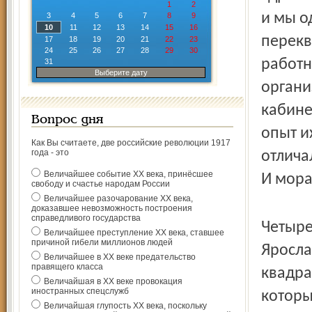
1
2
и мы о
3
4
5
6
7
8
9
10
11
12
13
14
15
16
перекв
17
18
19
20
21
22
23
24
25
26
27
28
29
30
работн
31
Выберите дату
органи
кабине
Вопрос дня
опыт и
Как Вы считаете, две российские революции 1917
года - это
отлича
Величайшее событие ХХ века, принёсшее
И мора
свободу и счастье народам России
Величайшее разочарование ХХ века,
доказавшее невозможность построения
справедливого государства
Четыре
Величайшее преступление ХХ века, ставшее
причиной гибели миллионов людей
Яросла
Величайшее в ХХ веке предательство
правящего класса
квадра
Величайшая в ХХ веке провокация
иностранных спецслужб
которы
Величайшая глупость ХХ века, поскольку