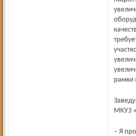
увелич
оборуд
качест
требуе
участк
увелич
увелич
рамки 
Заведу
МКУЗ 
– Я пр