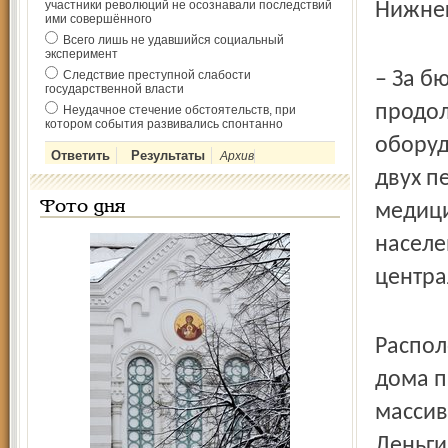
участники революций не осознавали последствий
Нижнег
ими совершённого
Всего лишь не удавшийся социальный
эксперимент
Следствие преступной слабости
– За б
государственной власти
продол
Неудачное стечение обстоятельств, при
котором события развивались спонтанно
оборуд
Архив
двух п
Фото дня
медици
населе
центра
Распол
дома п
массив
Деньги