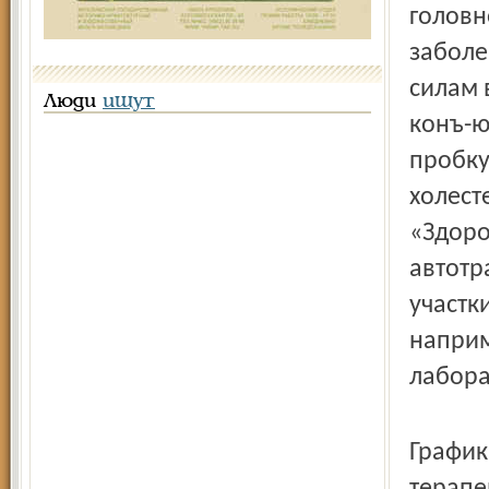
головн
заболе
силам 
Люди
ищут
конъ-ю
пробку
холест
«Здоро
автотр
участк
наприм
лабора
График