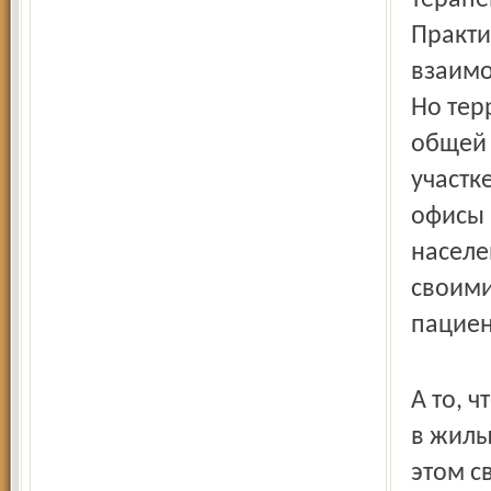
терапев
Практи
взаимо
Но тер
общей 
участк
офисы 
населе
своими
пациен
А то, 
в жилы
этом с