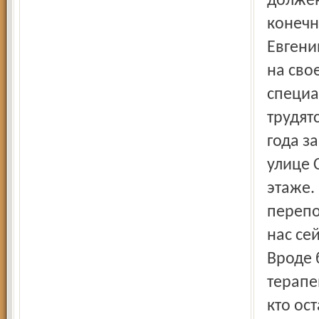
должен
конечн
Евгени
на сво
специа
трудят
года з
улице 
этаже.
перепо
нас се
Вроде 
терапе
кто ос