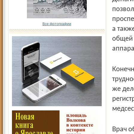
позвол
проспе
Все фотографии
а такж
общей 
аппара
Конечн
трудно
же дел
регист
медсес
Врач о