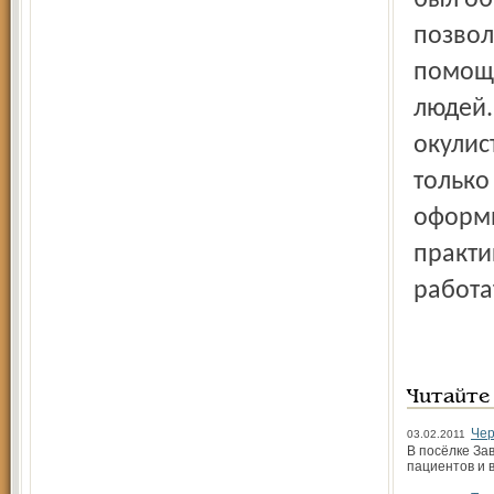
был об
позвол
помощь
людей.
окулис
только
оформи
практи
работа
Читайте
Чер
03.02.2011
В посёлке За
пациентов и 