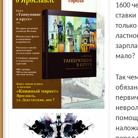
1600 ч
ставки
только
ластно
зарпла
мало?
Так че
обязан
первич
неврол
помощь
наложи