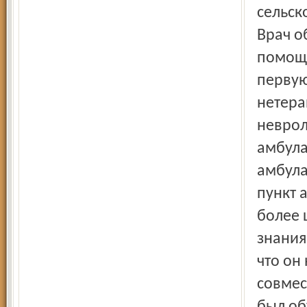
сельск
Врач о
помощь
перву
нетера
неврол
амбула
амбула
пункт 
более 
знания
что он
совмес