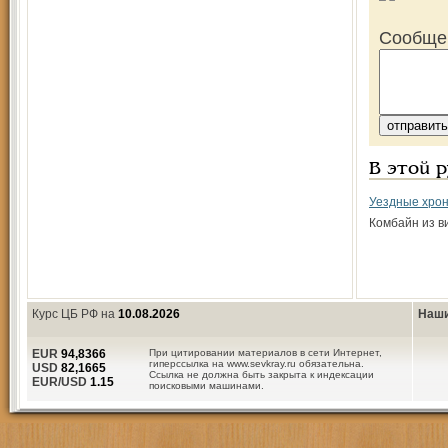
Сообще
В этой 
Уездные хро
Комбайн из в
Курс ЦБ РФ на
10.08.2026
Наши
EUR
94,8366
При цитировании материалов в сети Интернет,
гиперссылка на www.sevkray.ru обязательна.
USD
82,1665
Ссылка не должна быть закрыта к индексации
EUR/USD
1.15
поисковыми машинами.