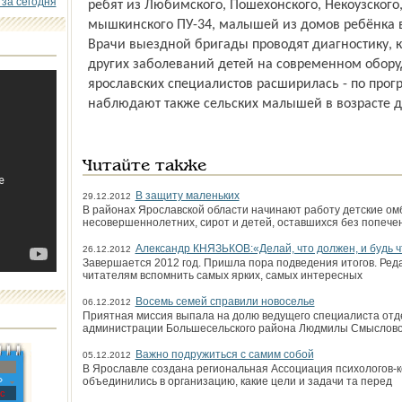
 за сегодня
ребят из Любимского, Пошехонского, Некоузског
мышкинского ПУ-34, малышей из домов ребёнка в
Врачи выездной бригады проводят диаг­ностику, к
других заболеваний детей на современном оборуд
ярославских специалистов расширилась - по прог
наблюдают также сельских малышей в возрасте до
Читайте также
В защиту маленьких
29.12.2012
В районах Ярославской области начинают работу дет­ские о
несовершеннолетних, сирот и детей, оставшихся без попече
Александр КНЯЗЬКОВ:«Делай, что должен, и будь ч
26.12.2012
Завершается 2012 год. Пришла пора подведения итогов. Ред
читателям вспомнить самых ярких, самых интересных
Восемь семей справили новоселье
06.12.2012
Приятная миссия выпала на долю ведущего специалиста от
администрации Большесельского района Людмилы Смыслово
Важно подружиться с самим собой
05.12.2012
В Ярославле создана региональная Ассоциация психологов-ко
»
объединились в организацию, какие цели и задачи та перед
с