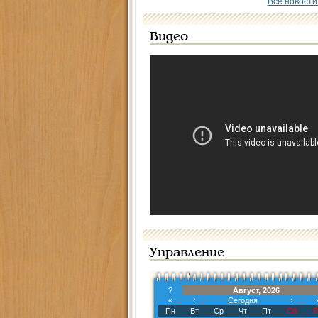
Все новости
Видео
Управление
?
Август, 2026
«
‹
Сегодня
›
Пн
Вт
Ср
Чт
Пт
Сб
В