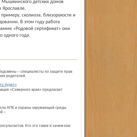
о, Мышкинского детских домов
 Ярославле.
 примеру, сколиоза, близорукости и
овании. В этом году работа
рамме «Родовой сертификат» они
 одного года.
мбудсмены – специалисты по защите прав
ния родителей.
то будет»
акция «Северного края» предлагает
дела АПК и охраны окружающей среды
й –
нсультантов. Кто это такие и зачем они