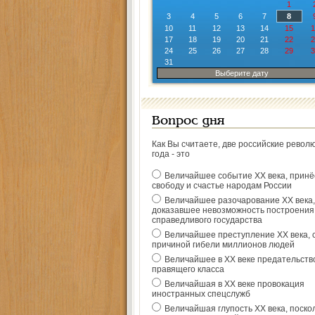
1
3
4
5
6
7
8
10
11
12
13
14
15
1
17
18
19
20
21
22
2
24
25
26
27
28
29
3
31
Выберите дату
Вопрос дня
Как Вы считаете, две российские револ
года - это
Величайшее событие ХХ века, прин
свободу и счастье народам России
Величайшее разочарование ХХ века,
доказавшее невозможность построения
справедливого государства
Величайшее преступление ХХ века, 
причиной гибели миллионов людей
Величайшее в ХХ веке предательств
правящего класса
Величайшая в ХХ веке провокация
иностранных спецслужб
Величайшая глупость ХХ века, поско