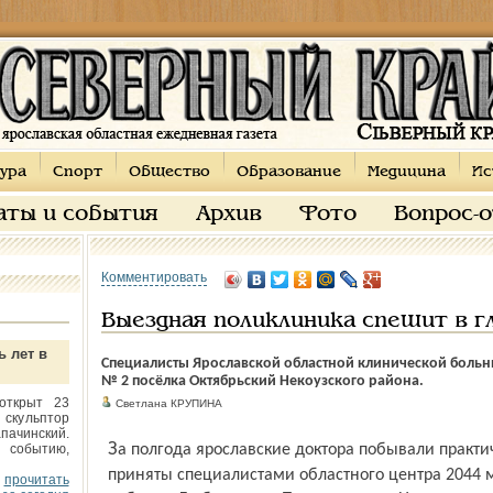
ура
Спорт
Общество
Образование
Медицина
Ис
аты и события
Архив
Фото
Вопрос-
Комментировать
Выездная поликлиника спешит в г
ь лет в
Специалисты Ярославской областной клинической больни
№ 2 посёлка Октябрьский Некоузского района.
открыт 23
Светлана КРУПИНА
 скульптор
пачинский.
За полгода ярославские доктора побывали практически во всех районах области,
 событию,
приняты специалистами областного центра 2044 
прочитать