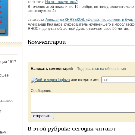
На что жалуетесь?
2
13.11.2012
В течение этой недели, по 16 ноября, пятницу, включительн
9
что жалуетесь?».
6
3
Александр КНЯЗЬКОВ: «Делай, что должен, и будь 
23.10.2012
0
Александр Князьков, руководитель крупнейшего в Ярославск
ЯНОС», депутат областной Думы отмечает своё 50-летие.
Комментарии
юции 1917
Написать комментарий
Подписаться на обновления
ёсшее
или введите имя:
Сообщение:
ставшее
о
В этой рубрике сегодня читают
льку