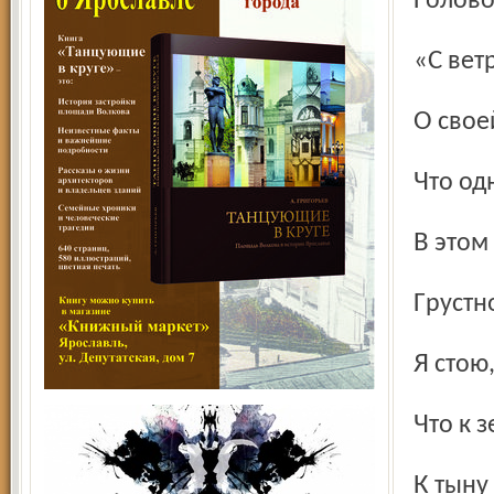
Голов
«С в
О сво
Что од
В это
Грустн
Я стою
Что к
К тын