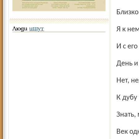
Близк
Я к н
Люди
ищут
И с е
День 
Нет, 
К дуб
Знать,
Век о