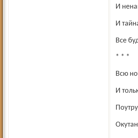
И нен
И тай
Все б
* * *
Всю н
И тол
Поутр
Окута