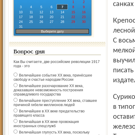
1
2
санках 
3
4
5
6
7
8
9
10
11
12
13
14
15
16
17
18
19
20
21
22
23
Крепостнически-бедняцкая доля так и не дала выходцу из
24
25
26
27
28
29
30
31
лесной
Выберите дату
С вось
мелкой
Вопрос дня
выучил
Как Вы считаете, две российские революции 1917
года - это
писать
Величайшее событие ХХ века, принёсшее
издате
свободу и счастье народам России
Величайшее разочарование ХХ века,
доказавшее невозможность построения
справедливого государства
Суриков пробовал работать переписчиком, наборщиком
Величайшее преступление ХХ века, ставшее
причиной гибели миллионов людей
в типо
Величайшее в ХХ веке предательство
правящего класса
остави
Величайшая в ХХ веке провокация
железо
иностранных спецслужб
Величайшая глупость ХХ века, поскольку