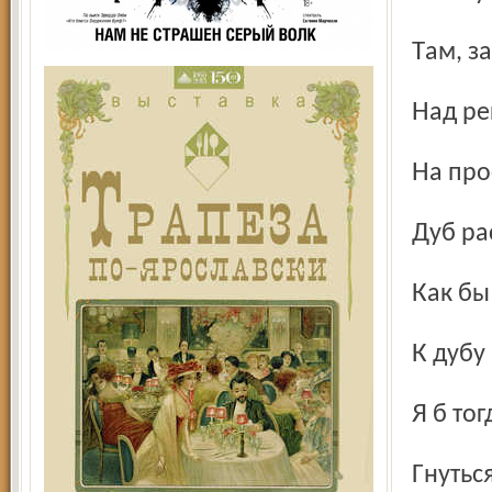
Там, з
Над р
На пр
Дуб р
Как б
К дуб
Я б то
Гнутьс