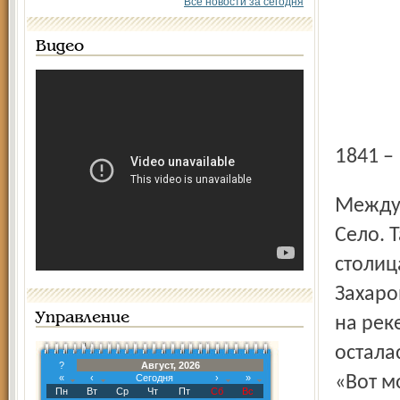
Все новости за сегодня
Видео
1841 –
Между Ярославлем и Угличем – районный центр Большое
Село. 
столиц
Захаро
Управление
на рек
остала
?
Август, 2026
«
‹
Сегодня
›
»
«Вот м
Пн
Вт
Ср
Чт
Пт
Сб
Вс