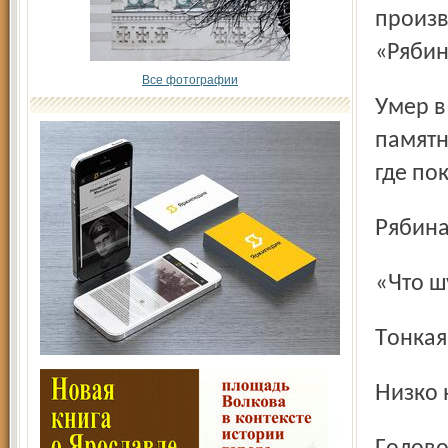
произв
«Рябин
Все фотографии
Умер в Москве в год сооружения опекушинского
памятн
где пок
Рябин
«Что
Тонка
Низко