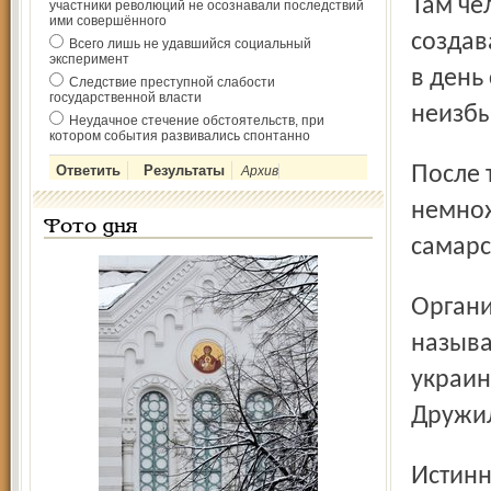
Там че
участники революций не осознавали последствий
ими совершённого
создав
Всего лишь не удавшийся социальный
эксперимент
в день
Следствие преступной слабости
государственной власти
неизбы
Неудачное стечение обстоятельств, при
котором события развивались спонтанно
После третьего издания стихотворений (1877 г.) заимел
Архив
немнож
Фото дня
самарс
Организационно объединил писателей из народа в так
называ
украин
Дружил
Истинно народными песнями стали суриковские