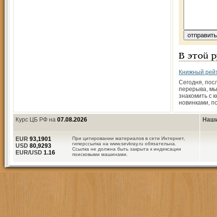
В этой 
Книжный рей
Сегодня, пос
перерыва, мы
знакомить с 
новинками, п
Курс ЦБ РФ на
07.08.2026
Наши
EUR
93,1901
При цитировании материалов в сети Интернет,
гиперссылка на www.sevkray.ru обязательна.
USD
80,9293
Ссылка не должна быть закрыта к индексации
EUR/USD
1.16
поисковыми машинами.