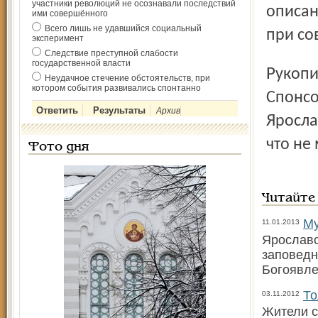
участники революций не осознавали последствий
описан
ими совершённого
Всего лишь не удавшийся социальный
при со
эксперимент
Следствие преступной слабости
государственной власти
Рукопись «Святынь» была готова еще пару лет назад.
Неудачное стечение обстоятельств, при
котором события развивались спонтанно
Спонсо
Архив
Яросла
что не 
Фото дня
Читайте
Му
11.01.2013
Ярославс
заповедн
Богоявле
То
03.11.2012
Жители с