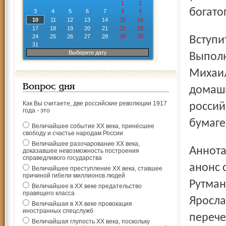
1
2
богато
3
4
5
6
7
8
9
10
11
12
13
14
15
16
17
18
19
20
21
22
23
24
25
26
27
28
29
30
Вступительный текст написан историком Тамарой Рутман.
31
Выберите дату
Выполн
Михаил
Вопрос дня
домашн
Как Вы считаете, две российские революции 1917
россий
года - это
бумаге
Величайшее событие ХХ века, принёсшее
свободу и счастье народам России
Величайшее разочарование ХХ века,
Аннотации же церковных престолов – своеобразный
доказавшее невозможность построения
справедливого государства
анонс 
Величайшее преступление ХХ века, ставшее
причиной гибели миллионов людей
Рутман
Величайшее в ХХ веке предательство
правящего класса
Яросла
Величайшая в ХХ веке провокация
иностранных спецслужб
перече
Величайшая глупость ХХ века, поскольку