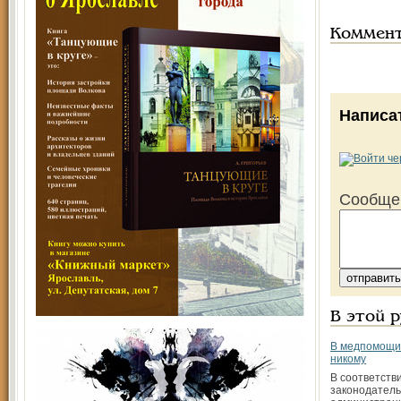
Коммен
Написа
Сообще
В этой 
В медпомощи 
никому
В соответств
законодател