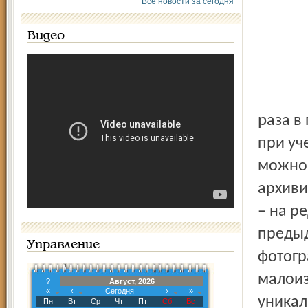
Все новости за сегодня
Видео
раза в полтора больше – за счет хотя бы домовых церквей
при уч
можно 
архиви
– на р
предыд
Управление
фотогр
малоиз
?
Август, 2026
«
‹
Сегодня
›
»
уникал
Пн
Вт
Ср
Чт
Пт
Сб
Вс