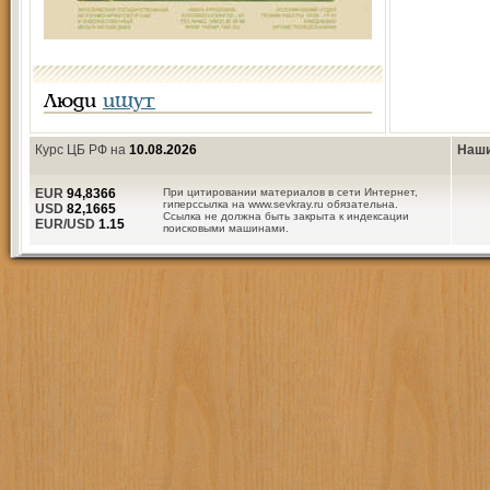
Люди
ищут
Курс ЦБ РФ на
10.08.2026
Наши
EUR
94,8366
При цитировании материалов в сети Интернет,
гиперссылка на www.sevkray.ru обязательна.
USD
82,1665
Ссылка не должна быть закрыта к индексации
EUR/USD
1.15
поисковыми машинами.