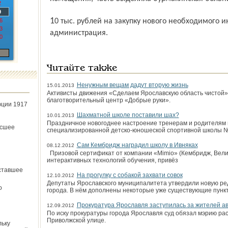
2
9
10 тыс. рублей на закупку нового необходимого инвентаря перечислила районная
6
3
администрация.
0
Читайте также
Ненужным вещам дадут вторую жизнь
15.01.2013
Активисты движения «Сделаем Ярославскую область чистой»
благотворительный центр «Добрые руки».
юции 1917
Шахматной школе поставили шах?
10.01.2013
Праздничное новогоднее настроение тренерам и родителям 
ёсшее
специализированной детско-юношеской спортивной школы №
Сам Кембридж наградил школу в Ивняках
08.12.2012
Призовой сертификат от компании «Mimio» (Кембридж, Велик
интерактивных технологий обучения, привёз
ставшее
На прогулку с собакой захвати совок
12.10.2012
Депутаты Ярославского муниципалитета утвердили новую ре
о
города. В нём дополнены некоторые уже существующие пунк
Прокуратура Ярославля заступилась за жителей а
12.09.2012
По иску прокуратуры города Ярославля суд обязал мэрию ра
Приволжской улице.
льку