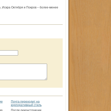
о, Искра Октября и Покров – более-менее
ие
Почта переходит на
корпоративный стиль
ую
После реконструкции