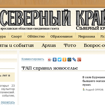
ура
Спорт
Общество
Образование
Медицина
Ис
аты и события
Архив
Фото
Вопрос-
Комментировать
ФАП справил новоселье
ь лет в
В селе Бурмак
бывшего магаз
пункт.
открыт 23
 скульптор
Андрей ОРЛОВ.
пачинский.
 событию,
прочитать