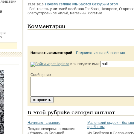
следствий
Почему селяне улыбаются беззубым ртом
15.07.2010
Всё-то есть у жителей посёлков Глебово, Назарово, Огарков
й
благоустроенное жильё, магазины, богатые
Комментарии
при
о
Написать комментарий
Подписаться на обновления
или введите имя:
Сообщение:
В этой рубрике сегодня читают
Начинают с малого
Маленький окурок – больш
проблемы
Поздно вечером на магазин
«Уголок» на Большой
Из Брейтова в Соловьевск