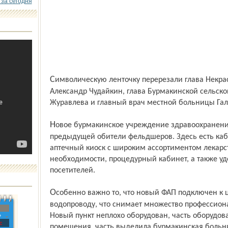
 за сегодня
Символическую ленточку перерезали глава Некрасовского муниципального округа
Александр Чудайкин, глава Бурмакинской сельск
Журавлева и главный врач местной больницы Га
Новое бурмакинское учреждение здравоохранения намного комфортабельнее
предыдущей обители фельдшеров. Здесь есть каби
аптечный киоск с широким ассортиментом лекарс
необходимости, процедурный кабинет, а также 
посетителей.
Особенно важно то, что новый ФАП подключен к центральному отоплению и
водопроводу, что снимает множество профессио
Новый пункт неплохо оборудован, часть оборудова
»
с
помещения, часть выделила бурмакинская больн