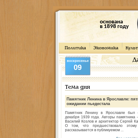
основана
в 1898 году
Политика
Экономика
Культ
Д
воскресенье
09
Тема дня
Памятник Ленина в Ярославле: пят
ожидании пьедестала
Памятник Ленину в Ярославле был 
декабря 1939 года. Авторы памятника -
Василий Козлов и архитектор Сергей Ка
О том, что предшествовало этому
рассказывается в публикуемом ...