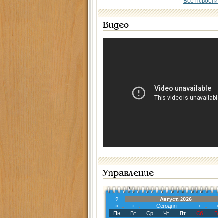
Все новости
Видео
Управление
?
Август, 2026
«
‹
Сегодня
›
Пн
Вт
Ср
Чт
Пт
Сб
В