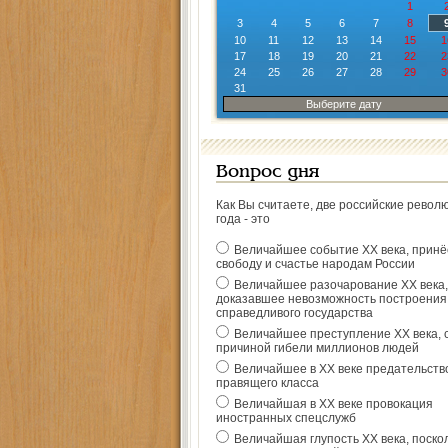
1
3
4
5
6
7
8
10
11
12
13
14
15
1
17
18
19
20
21
22
2
24
25
26
27
28
29
3
31
Выберите дату
Вопрос дня
Как Вы считаете, две российские револ
года - это
Величайшее событие ХХ века, прин
свободу и счастье народам России
Величайшее разочарование ХХ века,
доказавшее невозможность построения
справедливого государства
Величайшее преступление ХХ века, 
причиной гибели миллионов людей
Величайшее в ХХ веке предательств
правящего класса
Величайшая в ХХ веке провокация
иностранных спецслужб
Величайшая глупость ХХ века, поско