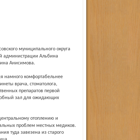
ой администрации Альбина
лина Анисимова.
неты врача, стоматолога,
твенных препаратов первой
удобный зал для ожидающих
нальных проблем местных медиков.
ния туда завезена из старого
ица.