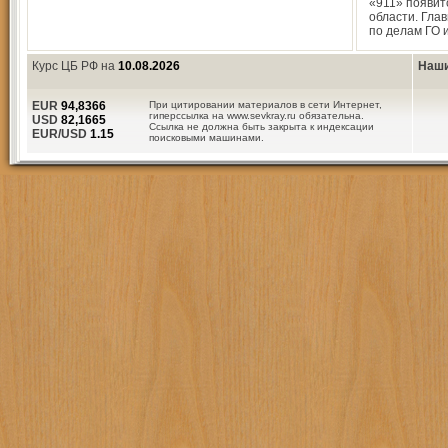
«911» появит
области. Гла
по делам ГО 
Курс ЦБ РФ на
10.08.2026
Наши
EUR
94,8366
При цитировании материалов в сети Интернет,
гиперссылка на www.sevkray.ru обязательна.
USD
82,1665
Ссылка не должна быть закрыта к индексации
EUR/USD
1.15
поисковыми машинами.