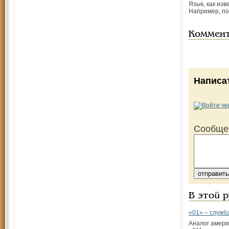
Язык, как изв
Например, по
Коммен
Написа
Сообще
В этой 
«01» – служб
Аналог амери