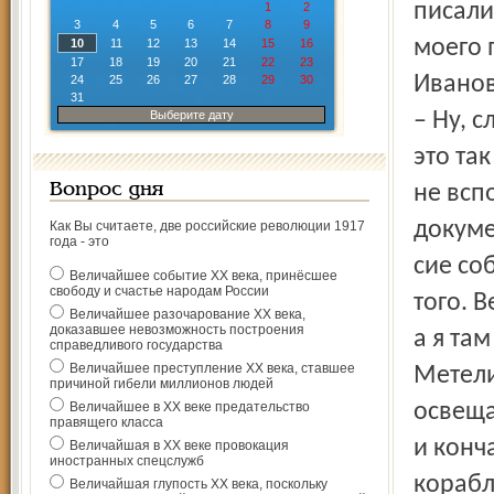
1
2
3
4
5
6
7
8
9
10
11
12
13
14
15
16
17
18
19
20
21
22
23
24
25
26
27
28
29
30
31
Выберите дату
Вопрос дня
Как Вы считаете, две российские революции 1917
года - это
Величайшее событие ХХ века, принёсшее
свободу и счастье народам России
Величайшее разочарование ХХ века,
доказавшее невозможность построения
справедливого государства
Величайшее преступление ХХ века, ставшее
причиной гибели миллионов людей
Величайшее в ХХ веке предательство
правящего класса
Величайшая в ХХ веке провокация
иностранных спецслужб
Величайшая глупость ХХ века, поскольку