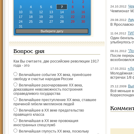
1
2
Че
24.10.2012
3
4
5
6
7
8
9
Чемпионат М
10
11
12
13
14
15
16
17
18
19
20
21
22
23
Аму
29.08.2012
24
25
26
27
28
29
30
В Ярославско
31
Выберите дату
ТИ
11.04.2012
Один бенгальс
улыбнулось с
"Ло
Вопрос дня
08.01.2012
После переры
возобновился
Как Вы считаете, две российские революции 1917
года - это
«Ло
17.03.2011
Молодёжная х
Величайшее событие ХХ века, принёсшее
встречах 1/8
свободу и счастье народам России
Величайшее разочарование ХХ века,
Выб
25.12.2009
доказавшее невозможность построения
Всё меньше в 
справедливого государства
Корреспонден
Величайшее преступление ХХ века, ставшее
причиной гибели миллионов людей
Коммен
Величайшее в ХХ веке предательство
правящего класса
Величайшая в ХХ веке провокация
иностранных спецслужб
Величайшая глупость ХХ века, поскольку