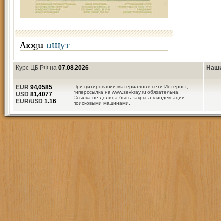
Люди
ищут
Курс ЦБ РФ на
07.08.2026
Наши
EUR
94,0585
При цитировании материалов в сети Интернет,
гиперссылка на www.sevkray.ru обязательна.
USD
81,4077
Ссылка не должна быть закрыта к индексации
EUR/USD
1.16
поисковыми машинами.