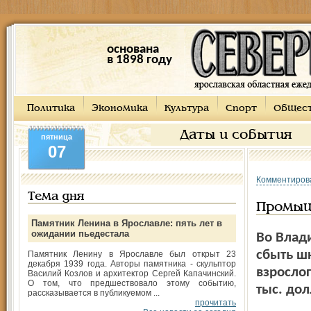
основана
в 1898 году
Политика
Экономика
Культура
Спорт
Общес
Даты и события
пятница
07
Комментиров
Тема дня
Промыш
Памятник Ленина в Ярославле: пять лет в
ожидании пьедестала
Во Влад
сбыть ш
Памятник Ленину в Ярославле был открыт 23
декабря 1939 года. Авторы памятника - скульптор
взросло
Василий Козлов и архитектор Сергей Капачинский.
О том, что предшествовало этому событию,
тыс. дол
рассказывается в публикуемом ...
прочитать