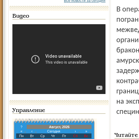
Все новости за сегодня
В операции по задержанию преступников участвовали
Видео
погран
межвед
органи
бракон
амурск
задерж
контра
границ
на экс
Управление
специн
?
Август, 2026
«
‹
Сегодня
›
»
Читайте
Пн
Вт
Ср
Чт
Пт
Сб
Вс