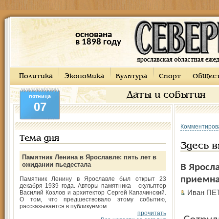
основана
в 1898 году
Политика
Экономика
Культура
Спорт
Общес
Даты и события
пятница
07
Комментиров
Тема дня
Здесь 
Памятник Ленина в Ярославле: пять лет в
ожидании пьедестала
В Яросл
приемна
Памятник Ленину в Ярославле был открыт 23
декабря 1939 года. Авторы памятника - скульптор
Иван ПЕ
Василий Козлов и архитектор Сергей Капачинский.
О том, что предшествовало этому событию,
рассказывается в публикуемом ...
прочитать