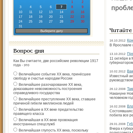
1
2
пробле
3
4
5
6
7
8
9
10
11
12
13
14
15
16
17
18
19
20
21
22
23
24
25
26
27
28
29
30
31
Читайте
Выберите дату
Кон
16.10.2012
В Ярославле 
Вопрос дня
Пре
13.10.2012
11 октября в
Как Вы считаете, две российские революции 1917
губернатором
года - это
Вак
10.02.2012
Величайшее событие ХХ века, принёсшее
Известный ак
свободу и счастье народам России
руководством
Величайшее разочарование ХХ века,
доказавшее невозможность построения
Так
26.12.2008
справедливого государства
Накануне Нов
человеком го
Величайшее преступление ХХ века, ставшее
причиной гибели миллионов людей
Вла
16.02.2008
Величайшее в ХХ веке предательство
Состоявшаяся
правящего класса
побила все р
Величайшая в ХХ веке провокация
Губ
иностранных спецслужб
29.01.2008
Вчера к губе
Величайшая глупость ХХ века, поскольку
политсовета 