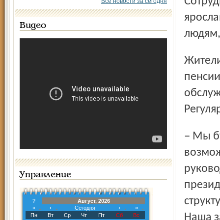
Сотрудники приемной принимают обращения и жалобы
Все новости за сегодня
яросла
Видео
людям,
Жители города приходят с привычными темами – низкие
пенсии
обслуж
Регуля
– Мы будем стараться помочь населению, где это
возмож
руково
Управление
презид
структ
?
Август, 2026
«
‹
Сегодня
›
»
Наша з
Пн
Вт
Ср
Чт
Пт
Сб
Вс