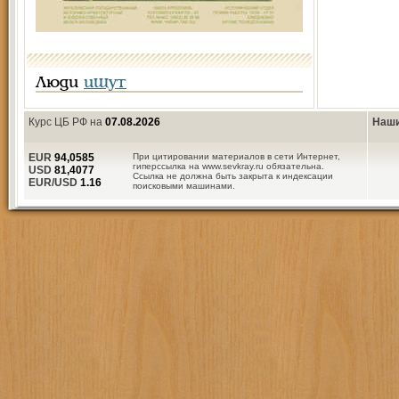
Люди
ищут
Курс ЦБ РФ на
07.08.2026
Наши
EUR
94,0585
При цитировании материалов в сети Интернет,
гиперссылка на www.sevkray.ru обязательна.
USD
81,4077
Ссылка не должна быть закрыта к индексации
EUR/USD
1.16
поисковыми машинами.