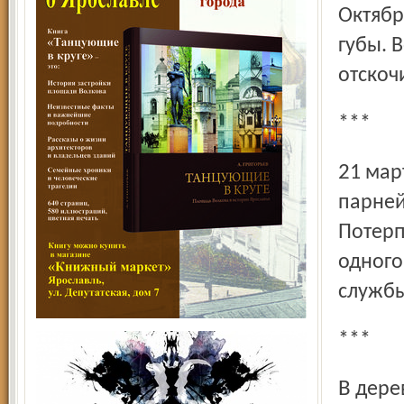
Октябр
губы. 
отскоч
***
21 марта около часу ночи на улице Фурманова трое
парней
Потерп
одного
службы
***
В деревне Погорелки Тутаевского района сгорел дом-дача