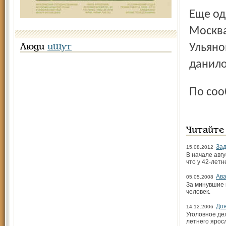
Еще один ВАЗ столкнулся у деревни Костюшино на трассе
Москва
Ульяно
Люди
ищут
данило
По со
Читайте
Зад
15.08.2012
В начале авг
что у 42-лет
Ав
05.05.2008
За минувшие 
человек.
Доя
14.12.2006
Уголовное де
летнего ярос