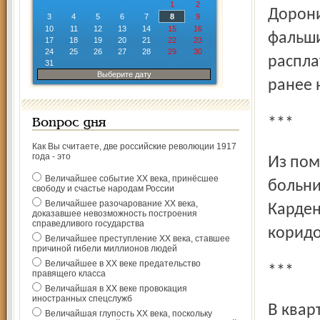
1
2
Дорони
3
4
5
6
7
8
9
10
11
12
13
14
15
16
фальши
17
18
19
20
21
22
23
24
25
26
27
28
29
30
распла
31
Выберите дату
ранее 
***
Вопрос дня
Как Вы считаете, две российские революции 1917
года - это
Из помещения поликлиники детской клинической
Величайшее событие ХХ века, принёсшее
больни
свободу и счастье народам России
Величайшее разочарование ХХ века,
Карден
доказавшее невозможность построения
справедливого государства
коридо
Величайшее преступление ХХ века, ставшее
причиной гибели миллионов людей
Величайшее в ХХ веке предательство
***
правящего класса
Величайшая в ХХ веке провокация
иностранных спецслужб
В квартиру инвалида по зрению на Ошурковской улице в
Величайшая глупость ХХ века, поскольку