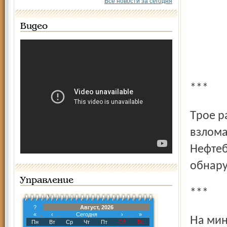
Все новости за сегодня
Видео
***
Трое ранее судимых жителей Фрунзенского района
взлома
Нефтеб
обнару
Управление
***
?
Август, 2026
«
‹
Сегодня
›
»
На мини-рынке «Суздальская ярмарка» по улице
Пн
Вт
Ср
Чт
Пт
Сб
Вс