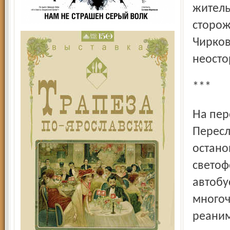
житель
сторож
Чирков
неосто
***
На пересечении улиц Свободы, Советской и Ростовской в
Пересл
остано
светоф
автобу
многоч
реаним