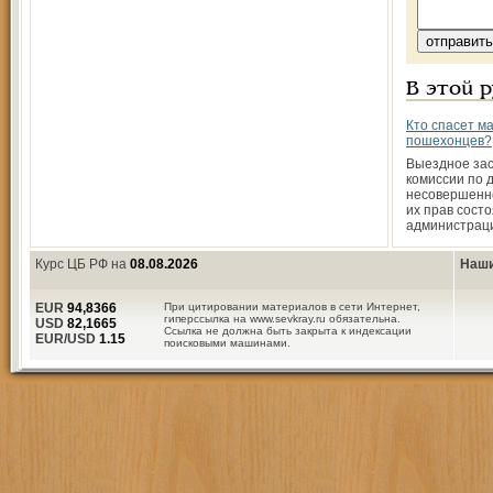
В этой 
Кто спасет м
пошехонцев?
Выездное за
комиссии по 
несовершенн
их прав состо
администрац
Курс ЦБ РФ на
08.08.2026
Наши
EUR
94,8366
При цитировании материалов в сети Интернет,
гиперссылка на www.sevkray.ru обязательна.
USD
82,1665
Ссылка не должна быть закрыта к индексации
EUR/USD
1.15
поисковыми машинами.