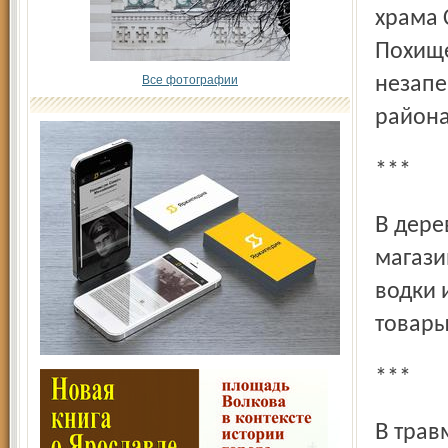
храма 
Похище
Все фотографии
незапе
района
***
В деревне Машаково Тутаевского района обворован
магази
водки 
товары
***
В травмопункт обратился мужчина из поселка