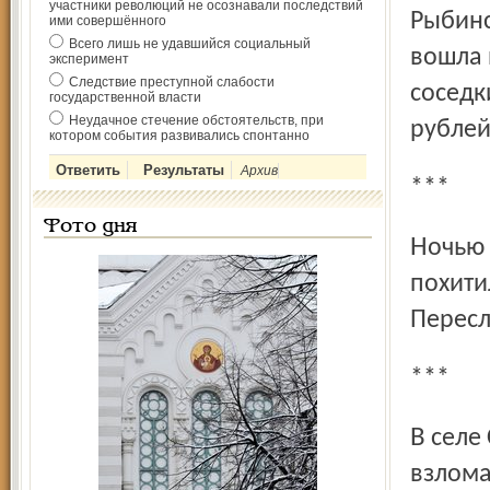
участники революций не осознавали последствий
Рыбинс
ими совершённого
Всего лишь не удавшийся социальный
вошла 
эксперимент
Следствие преступной слабости
соседк
государственной власти
Неудачное стечение обстоятельств, при
рублей
котором события развивались спонтанно
Архив
***
Фото дня
Ночью 20 марта, угрожая охраннику ножом, двое парней
похити
Пересл
***
В селе Стратилат Даниловского района неизвестные,
взлома