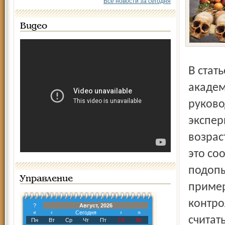
Все новости за сегодня
Видео
В статье, опубликованной в журнале Национальной
академ
руково
экспер
возрас
это со
подопы
Управление
пример
контро
?
Август, 2026
«
‹
Сегодня
›
»
считат
Пн
Вт
Ср
Чт
Пт
Сб
Вс