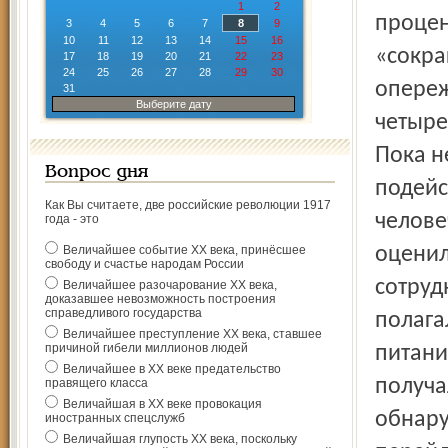
1
2
процен
3
4
5
6
7
8
9
10
11
12
13
14
15
16
«сокра
17
18
19
20
21
22
23
24
25
26
27
28
29
30
опереж
31
Выберите дату
четырех
Пока н
Вопрос дня
подейс
Как Вы считаете, две российские революции 1917
челове
года - это
Величайшее событие ХХ века, принёсшее
оценил
свободу и счастье народам России
сотруд
Величайшее разочарование ХХ века,
доказавшее невозможность построения
справедливого государства
полага
Величайшее преступление ХХ века, ставшее
причиной гибели миллионов людей
питани
Величайшее в ХХ веке предательство
получа
правящего класса
Величайшая в ХХ веке провокация
обнару
иностранных спецслужб
Величайшая глупость ХХ века, поскольку