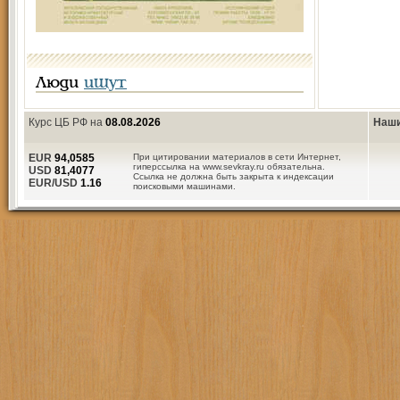
Люди
ищут
Курс ЦБ РФ на
08.08.2026
Наши
EUR
94,0585
При цитировании материалов в сети Интернет,
гиперссылка на www.sevkray.ru обязательна.
USD
81,4077
Ссылка не должна быть закрыта к индексации
EUR/USD
1.16
поисковыми машинами.