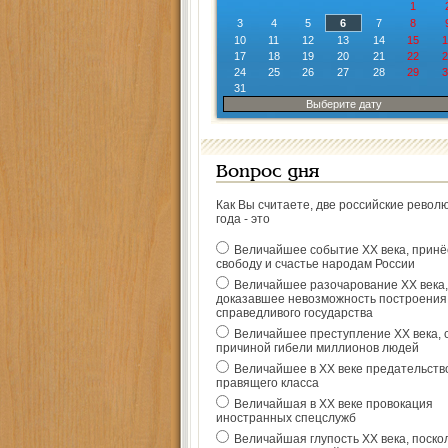
1
3
4
5
6
7
8
10
11
12
13
14
15
1
17
18
19
20
21
22
2
24
25
26
27
28
29
3
31
Выберите дату
Вопрос дня
Как Вы считаете, две российские револ
года - это
Величайшее событие ХХ века, прин
свободу и счастье народам России
Величайшее разочарование ХХ века,
доказавшее невозможность построения
справедливого государства
Величайшее преступление ХХ века, 
причиной гибели миллионов людей
Величайшее в ХХ веке предательств
правящего класса
Величайшая в ХХ веке провокация
иностранных спецслужб
Величайшая глупость ХХ века, поско