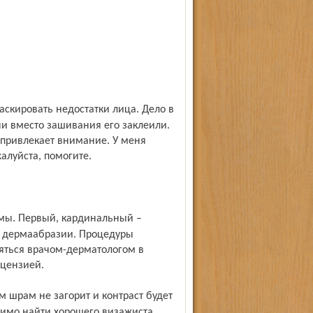
ачи вместо зашивания его заклеили.
 привлекает внимание. У меня
алуйста, помогите.
и дермаабразии. Процедуры
яться врачом-дерматологом в
ицензией.
димо найти хорошего визажиста