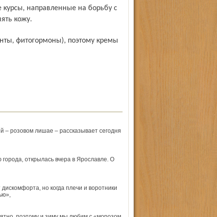
ять кожу.
й – розовом лишае – рассказывает сегодня
орода, открылась вчера в Ярославле. О
дискомфорта, но когда плечи и воротники
ью»,
оятно, поэтому и зиму мы любим с «морозом