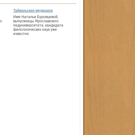
Тайваньская медицина
Имя Натальи Буровцевой,
з
выпускницы Ярославского
педуниверситета, кандидата
филологических наук уже
известно