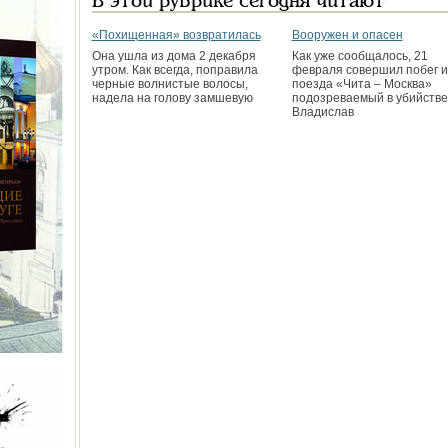
В этой рубрике сегодня читают
«Похищенная» возвратилась
Вооружен и опасен
Она ушла из дома 2 декабря
Как уже сообщалось, 21
утром. Как всегда, поправила
февраля совершил побег и
черные волнистые волосы,
поезда «Чита – Москва»
надела на голову замшевую
подозреваемый в убийстве
Владислав