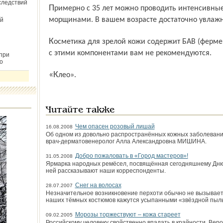
следствий
Примерно с 35 лет можно проводить интенсивные курсы, направленные на борьбу с
морщинами. В вашем возрасте достаточно увлажн
й
Косметика для зрелой кожи содержит БАВ (ферменты, фитогормоны), поэтому кремы
с этими компонентами вам не рекомендуются.
при
о
«Клео».
Читайте также
Чем опасен розовый лишай
16.08.2008
Об одном из довольно распространённых кожных заболевани
врач-дерматовенеролог Алла Александровна МИШИНА.
Добро пожаловать в «Город мастеров»!
31.05.2008
Ярмарка народных ремёсел, посвящённая сегодняшнему Дню г
ней рассказывают наши корреспонденты.
Снег на волосах
28.07.2007
Незначительное возникновение перхоти обычно не вызывает 
наших тёмных костюмов кажутся усыпанными «звёздной пыл
Морозы торжествуют – кожа стареет
09.02.2005
Российскому человеку свойственно впадать в крайности. Вер