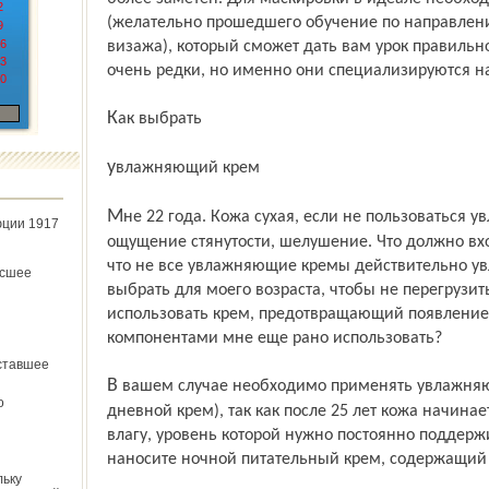
2
(желательно прошедшего обучение по направлен
9
6
визажа), который сможет дать вам урок правильн
3
очень редки, но именно они специализируются н
0
Как выбрать
увлажняющий крем
Мне 22 года. Кожа сухая, если не пользоваться увлажняющим кремом, то появляются
юции 1917
ощущение стянутости, шелушение. Что должно вхо
что не все увлажняющие кремы действительно ув
ёсшее
выбрать для моего возраста, чтобы не перегрузит
использовать крем, предотвращающий появлени
компонентами мне еще рано использовать?
ставшее
В вашем случае необходимо применять увлажняющий крем, гель (или увлажняющий
о
дневной крем), так как после 25 лет кожа начин
влагу, уровень которой нужно постоянно поддерж
наносите ночной питательный крем, содержащий 
льку