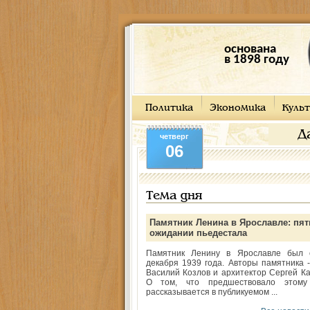
основана
в 1898 году
Политика
Экономика
Культ
Д
четверг
06
Тема дня
Памятник Ленина в Ярославле: пят
ожидании пьедестала
Памятник Ленину в Ярославле был 
декабря 1939 года. Авторы памятника -
Василий Козлов и архитектор Сергей Ка
О том, что предшествовало этому
рассказывается в публикуемом ...