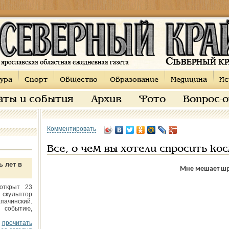
ура
Спорт
Общество
Образование
Медицина
Ис
аты и события
Архив
Фото
Вопрос-
Комментировать
Все, о чем вы хотели спросить ко
ь лет в
Мне мешает ш
открыт 23
 скульптор
пачинский.
 событию,
прочитать