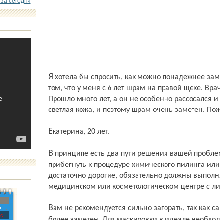
 за сегодня
Я хотела бы спросить, как можно понадежнее замаскировать недостатки лица. Дело в
том, что у меня с 6 лет шрам на правой щеке. Вр
Прошло много лет, а он не особенно рассосался и
светлая кожа, и поэтому шрам очень заметен. Пож
Екатерина, 20 лет.
В принципе есть два пути решения вашей проблемы. Первый, кардинальный –
прибегнуть к процедуре химического пилинга ил
достаточно дорогие, обязательно должны выполн
медицинском или косметологическом центре с л
Вам не рекомендуется сильно загорать, так как сам шрам не загорит и контраст будет
»
с
более заметен. Для маскировки в идеале необхо