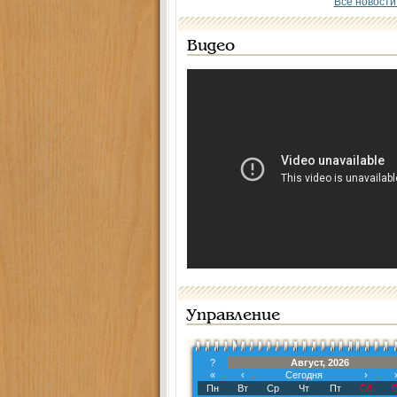
Все новости
Видео
Управление
?
Август, 2026
«
‹
Сегодня
›
Пн
Вт
Ср
Чт
Пт
Сб
В