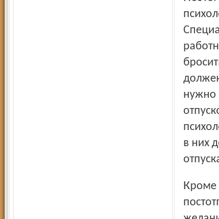
психол
Специа
работн
бросит
должен
нужно 
отпуск
психол
в них 
отпуск
Кроме того, каждому работодателю по силам снять
постот
желани