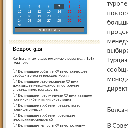
1
2
туропе
3
4
5
6
7
8
9
10
11
12
13
14
15
16
повтор
17
18
19
20
21
22
23
24
25
26
27
28
29
30
больши
31
Выберите дату
процен
менедж
Вопрос дня
выбира
Как Вы считаете, две российские революции 1917
Турцию
года - это
сообщи
Величайшее событие ХХ века, принёсшее
свободу и счастье народам России
менедж
Величайшее разочарование ХХ века,
доказавшее невозможность построения
директ
справедливого государства
Величайшее преступление ХХ века, ставшее
причиной гибели миллионов людей
Величайшее в ХХ веке предательство
Болез
правящего класса
Величайшая в ХХ веке провокация
иностранных спецслужб
В Советском Союзе постотпускного синдрома не было,
Величайшая глупость ХХ века, поскольку