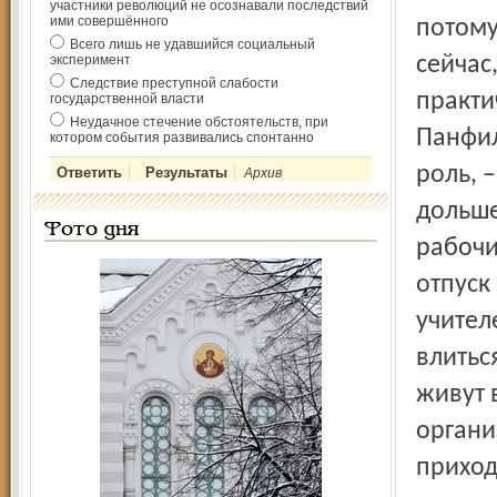
участники революций не осознавали последствий
ими совершённого
потому
Всего лишь не удавшийся социальный
эксперимент
сейчас
Следствие преступной слабости
практи
государственной власти
Неудачное стечение обстоятельств, при
Панфил
котором события развивались спонтанно
роль, 
Архив
дольше
Фото дня
рабочи
отпуск
учител
влитьс
живут 
органи
приход