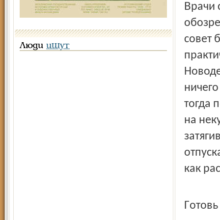
Врачи советуют потратить первые рабочие дни на
обозре
совет 
Люди
ищут
практи
Новоде
ничего 
тогда 
на нек
затяги
отпуск
как ра
Готов