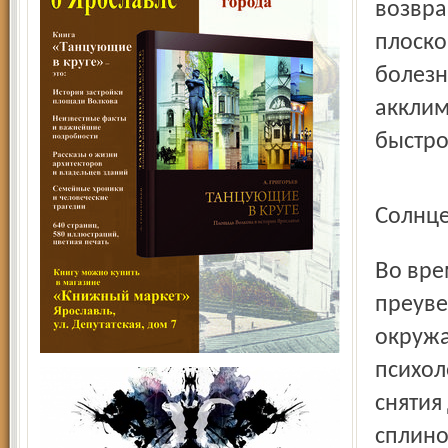
возвра
плоско
болезн
акклим
быстро
Солнц
Во время постотпускного синдрома человек склонен
преуве
окружа
психол
снятия
сплино