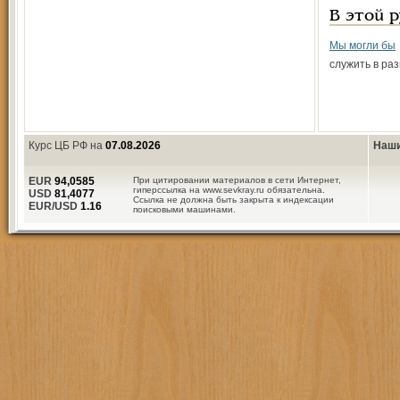
В этой 
Мы могли бы
служить в раз
Курс ЦБ РФ на
07.08.2026
Наши
EUR
94,0585
При цитировании материалов в сети Интернет,
гиперссылка на www.sevkray.ru обязательна.
USD
81,4077
Ссылка не должна быть закрыта к индексации
EUR/USD
1.16
поисковыми машинами.