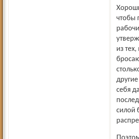
Хороший руководитель компании может добиться того,
чтобы 
рабочи
утверж
из тех
бросаю
стольк
другие
себя д
послед
силой 
распре
Поэтому работодателям обязательно нужно учитывать