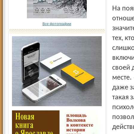
На появление постотпускного синдрома влияет и
отноше
Все фотографии
значит
тех, кт
слишко
включи
своей 
месте.
даже з
такая 
психол
позвол
действ