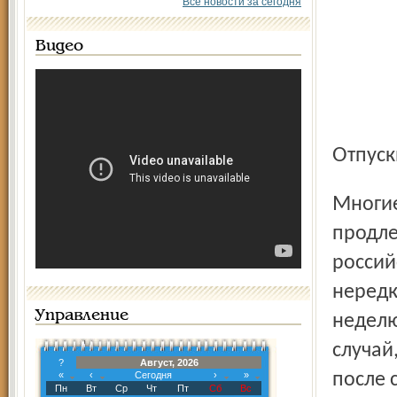
Все новости за сегодня
Видео
Отпу
Многие снова уходят в отпуск, как в запой – продлевая и
продле
россий
нередк
Управление
неделю
случай
?
Август, 2026
«
‹
Сегодня
›
»
после 
Пн
Вт
Ср
Чт
Пт
Сб
Вс