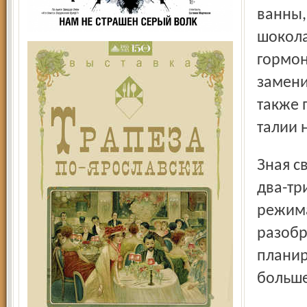
ванны,
шокола
гормон
замени
также 
талии 
Зная свои личные особенности, можно выделить себе
два-тр
режима
разобр
планир
больше