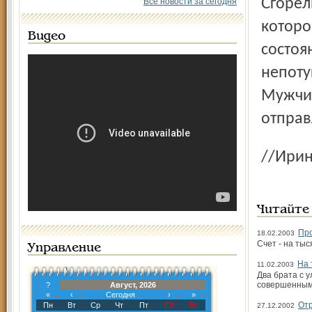
Сгорели лишь постельные принадлежности и диван, на
Все новости за сегодня
которо
Видео
состоя
непоту
Мужчин
отправ
//И
Читайте
Пр
18.02.2003
Счет - на тыс
Управление
На 
11.02.2003
Два брата с 
совершенным 
?
Август, 2026
«
‹
Сегодня
›
»
От
Пн
Вт
Ср
Чт
Пт
Сб
Вс
27.12.2002