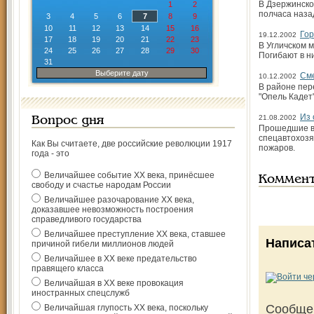
В Дзержинско
1
2
полчаса наза
3
4
5
6
7
8
9
10
11
12
13
14
15
16
Гор
19.12.2002
17
18
19
20
21
22
23
В Угличском 
24
25
26
27
28
29
30
Погибают в н
31
Выберите дату
Сме
10.12.2002
В районе пер
"Опель Кадет
Из 
21.08.2002
Вопрос дня
Прошедшие в 
спецавтохозя
Как Вы считаете, две российские революции 1917
пожаров.
года - это
Величайшее событие ХХ века, принёсшее
Коммен
свободу и счастье народам России
Величайшее разочарование ХХ века,
доказавшее невозможность построения
справедливого государства
Величайшее преступление ХХ века, ставшее
Написа
причиной гибели миллионов людей
Величайшее в ХХ веке предательство
правящего класса
Величайшая в ХХ веке провокация
иностранных спецслужб
Сообще
Величайшая глупость ХХ века, поскольку