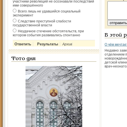
участники революций не осознавали последствий
ими совершённого
Всего лишь не удавшийся социальный
эксперимент
Следствие преступной слабости
государственной власти
Неудачное стечение обстоятельств, при
В этой 
котором события развивались спонтанно
Архив
О чём мечтае
Недавно зав
отделением 
Фото дня
новорождённы
детской клин
врач-неонато