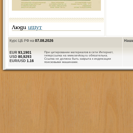
Люди
ищут
Курс ЦБ РФ на
07.08.2026
Наши
EUR
93,1901
При цитировании материалов в сети Интернет,
гиперссылка на www.sevkray.ru обязательна.
USD
80,9293
Ссылка не должна быть закрыта к индексации
EUR/USD
1.16
поисковыми машинами.