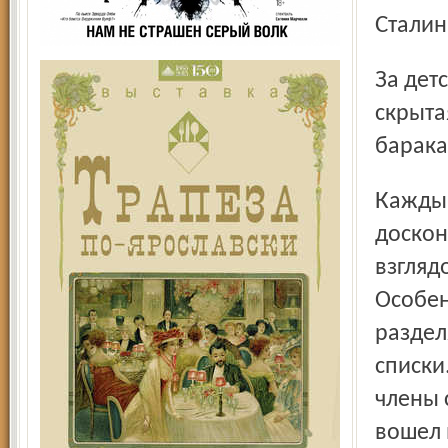
Стали
За детским парком на проспекте Шмидта была еще одна
скрыта
барака
Каждый был просеян сквозь сито спецслужб, изучен
доскон
взгляд
Особен
раздел
списки
члены 
вошел 