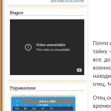
Все новости за сегодня
Видео
Почти шестьдесят лет Владимир Михайлович хранил эту
тайну 
все, д
военно
находи
отец, 
Управление
Отец оставил тетрадь сыну. При этом просил до поры до
?
Август, 2026
«
‹
Сегодня
›
»
времен
Пн
Вт
Ср
Чт
Пт
Сб
Вс