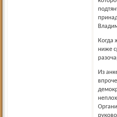
которо
подтян
принад
Влади
Когда же появился в стеганой фуфайке пожилой мужчина
ниже с
разоча
Из анкетных данных известно, что в гитлеровской партии,
впроче
демокр
неплох
Органи
руково