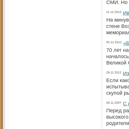
СМИ. Но 
Ив
11.12.2012
На минув
стене Во
мемориал
«Б
05.12.2012
70 лет н
началось
Великой 
Из
29.11.2012
Если как
испытыва
скупой р
С 
28.11.2007
Перед ра
высокого
родители