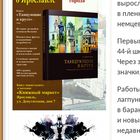
выросл
в плен
немцев
Первыми установили контакт с чужестранцами ребята из
44-й ш
Через 
значки
Работы для пленных было хоть отбавляй. Росло и число
лагпун
в бара
и новы
недавн