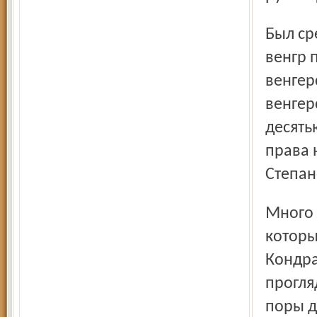
Был среди пленных полковник Юзеф Антон Илонкай,
венгр 
венгер
венгер
десять
права 
Степан
Много было выходцев из других европейских стран,
которы
Кондра
прогля
поры д