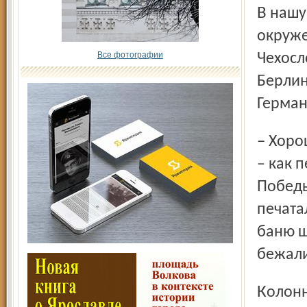
В нашу область попали в основном те, кто оказался в
окруже
Все фотографии
Чехосл
Берлин
Герман
– Хорошо помню, – рассказывает Владимир Михайлович,
– как 
Победы
печата
баню ш
бежали
Колонна остановилась у бани. Вокруг немедленно