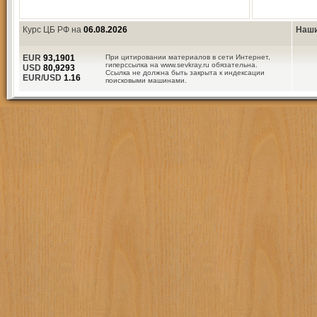
Курс ЦБ РФ на
06.08.2026
Наши
EUR
93,1901
При цитировании материалов в сети Интернет,
гиперссылка на www.sevkray.ru обязательна.
USD
80,9293
Ссылка не должна быть закрыта к индексации
EUR/USD
1.16
поисковыми машинами.