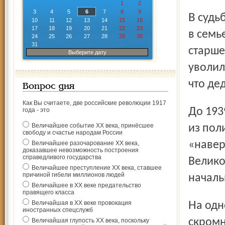
1
2
3
4
5
6
7
8
9
В судьбе отца в начале тридцатых был эпизод, о котором
10
11
12
13
14
15
16
17
18
19
20
21
22
23
в семь
24
25
26
27
28
29
30
31
старше
Выберите дату
уволил
что де
Вопрос дня
Как Вы считаете, две российские революции 1917
До 1939 года Михаил Степанович боролся с чиновниками
года - это
Величайшее событие ХХ века, принёсшее
из пол
свободу и счастье народам России
«навер
Величайшее разочарование ХХ века,
доказавшее невозможность построения
справедливого государства
Велико
Величайшее преступление ХХ века, ставшее
причиной гибели миллионов людей
началь
Величайшее в ХХ веке предательство
правящего класса
Величайшая в ХХ веке провокация
На одной из стен квартиры Владимира Михайловича
иностранных спецслужб
скромн
Величайшая глупость ХХ века, поскольку