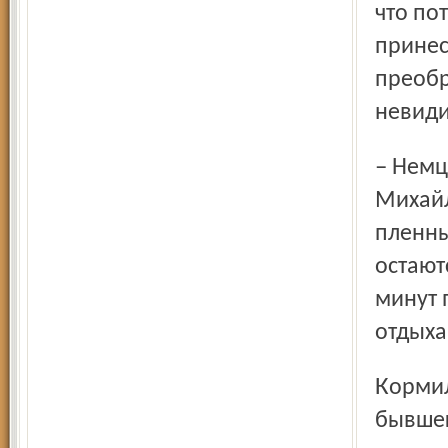
что по
принес
преобр
невиди
– Немцы очень педантичны, – вспоминает Владимир
Михайл
пленны
остают
минут 
отдыха
Кормили немцы себя сами. В Тутаевском районе на полях
бывшег