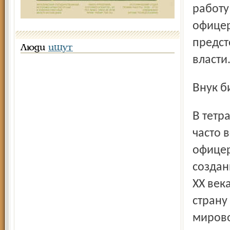
работу
офицер
предст
Люди
ищут
власти
Внук 
В тетради, завещанной Владимиру Михайловичу отцом,
часто 
офицер
создан
ХХ век
страну
мирово