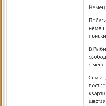
Немец
Побеги из лагеря хоть и редко, но были. Однако ни один
немец 
поиски
В Рыбинске молодые немцы, одевшись в лучшую одежду,
свобод
с мест
Семья Дорофеевых жила в «подкове» – доме,
постро
кварти
шестая