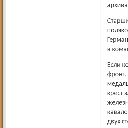
архива
Старший лейтенант Швидковски, врач пехотной роты, был
поляко
Герман
в кома
Если коммунистов и социал-демократов отправляли на
фронт,
медаль
крест 
железн
кавале
двух с