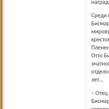
наград
Среди них была особая фигура. Полковник вермахта фон
Бисмар
мирову
кресто
Пленен
Отто Б
знатно
отдело
лет...
– Отец сказал: «Встань за угол и жди. Сейчас пойдет мимо
Бисмар