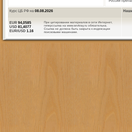
России препа
Курс ЦБ РФ на
08.08.2026
Наши
EUR
94,0585
При цитировании материалов в сети Интернет,
гиперссылка на www.sevkray.ru обязательна.
USD
81,4077
Ссылка не должна быть закрыта к индексации
EUR/USD
1.16
поисковыми машинами.