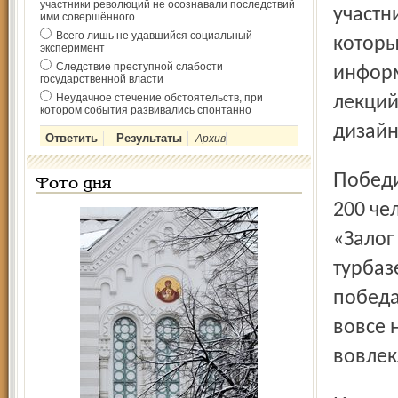
участники революций не осознавали последствий
участн
ими совершённого
Всего лишь не удавшийся социальный
котор
эксперимент
Следствие преступной слабости
информ
государственной власти
Неудачное стечение обстоятельств, при
лекций
котором события развивались спонтанно
дизайн
Архив
Победители первого этапа (около 20 школ, всего более
Фото дня
200 че
«Залог
турбаз
победа
вовсе 
вовлек