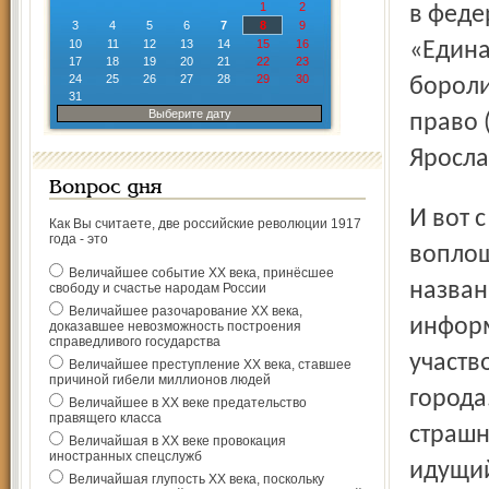
1
2
в феде
3
4
5
6
7
8
9
10
11
12
13
14
15
16
«Едина
17
18
19
20
21
22
23
24
25
26
27
28
29
30
бороли
31
Выберите дату
право 
Яросла
Вопрос дня
И вот с начала этого года приступили к практическому
Как Вы считаете, две российские революции 1917
года - это
воплощ
Величайшее событие ХХ века, принёсшее
назван
свободу и счастье народам России
Величайшее разочарование ХХ века,
информ
доказавшее невозможность построения
справедливого государства
участв
Величайшее преступление ХХ века, ставшее
причиной гибели миллионов людей
города
Величайшее в ХХ веке предательство
правящего класса
страшн
Величайшая в ХХ веке провокация
иностранных спецслужб
идущий
Величайшая глупость ХХ века, поскольку