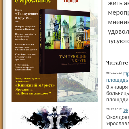
жить а
меропр
мнению
удовол
тусуют
Читайте
Пр
06.01.2013
площадь
8 января
больницы
площади
Ук
28.12.2012
Околдова
Ярославл