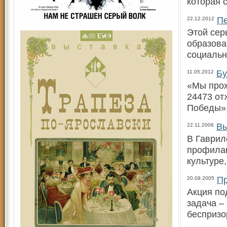
которая 
Пе
22.12.2012
Этой сер
образова
социальн
Бу
11.05.2012
«Мы прож
24473 от
Победы»
Вы
22.11.2006
В Гаврил
профилак
культуре
Пр
20.09.2005
Акция по
задача –
беспризо