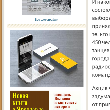
И наконец, в апреле в танцевальном клубе «Joy Party»
состоя
выбора
Все фотографии
принял
те, кт
450 че
танцев
города
радиос
команд
Акция завершена, но она только начало в целой цепочке
задума
от при