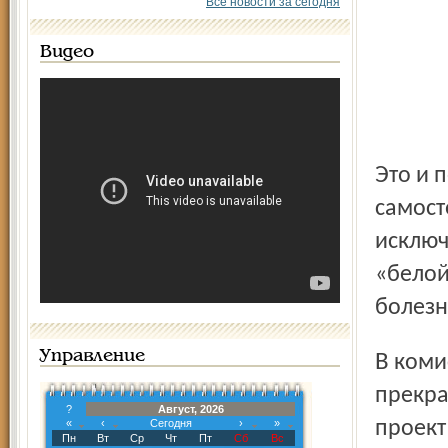
Все новости за сегодня
Видео
Это и понятно: ум незрелый, душа неокрепшая, а хочется
самост
исключ
«белой
болезн
Управление
В комиссии по делам молодежи мэрии Ярославля это
прекра
?
Август, 2026
«
‹
Сегодня
›
»
проект
Пн
Вт
Ср
Чт
Пт
Сб
Вс