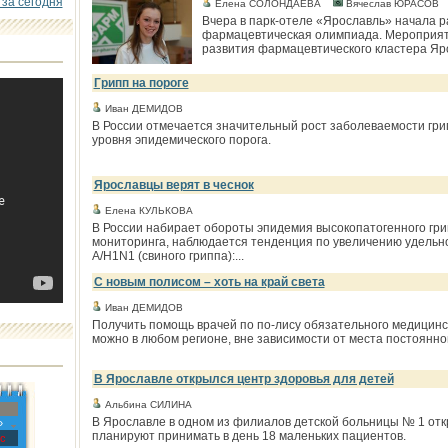
 за сегодня
Елена СОЛОНДАЕВА
Вячеслав ЮРАСОВ
Вчера в парк-отеле «Ярославль» начала ра
фармацевтическая олимпиада. Мероприят
развития фармацевтического кластера Ярос
Грипп на пороге
Иван ДЕМИДОВ
В России отмечается значительный рост заболеваемости грип
уровня эпидемического порога.
Ярославцы верят в чеснок
Елена КУЛЬКОВА
В России набирает обороты эпидемия высокопатогенного гр
мониторинга, наблюдается тенденция по увеличению удельн
A/H1N1 (свиного гриппа):...
С новым полисом – хоть на край света
Иван ДЕМИДОВ
Получить помощь врачей по по-лису обязательного медицинск
можно в любом регионе, вне зависимости от места постоянно
В Ярославле открылся центр здоровья для детей
Альбина СИЛИНА
В Ярославле в одном из филиалов детской больницы № 1 отк
»
планируют принимать в день 18 маленьких пациентов.
с