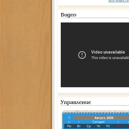
Все новости
Видео
Управление
?
Август, 2026
«
‹
Сегодня
›
Пн
Вт
Ср
Чт
Пт
Сб
В