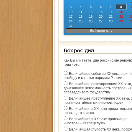
1
3
4
5
6
7
8
10
11
12
13
14
15
1
17
18
19
20
21
22
2
24
25
26
27
28
29
3
31
Выберите дату
Вопрос дня
Как Вы считаете, две российские револ
года - это
Величайшее событие ХХ века, прин
свободу и счастье народам России
Величайшее разочарование ХХ века,
доказавшее невозможность построения
справедливого государства
Величайшее преступление ХХ века, 
причиной гибели миллионов людей
Величайшее в ХХ веке предательств
правящего класса
Величайшая в ХХ веке провокация
иностранных спецслужб
Величайшая глупость ХХ века, поско