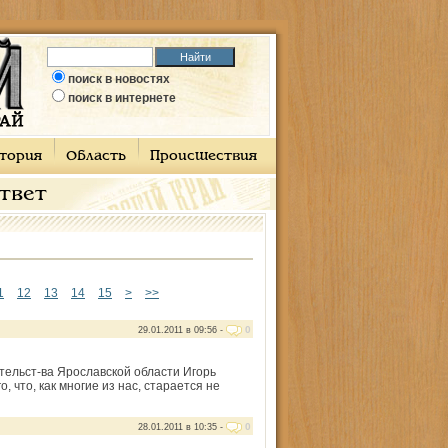
поиск в новостях
поиск в интернете
тория
Область
Происшествия
ответ
1
12
13
14
15
>
>>
0
29.01.2011 в 09:56 -
ельст-ва Ярославской области Игорь
 что, как многие из нас, старается не
0
28.01.2011 в 10:35 -