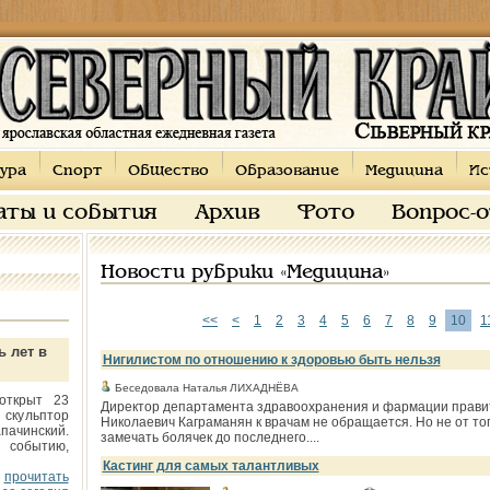
ура
Спорт
Общество
Образование
Медицина
Ис
аты и события
Архив
Фото
Вопрос-
Новости рубрики «Медицина»
<<
<
1
2
3
4
5
6
7
8
9
10
1
ь лет в
Нигилистом по отношению к здоровью быть нельзя
Беседовала Наталья ЛИХАДНЁВА
открыт 23
Директор департамента здравоохранения и фармации правит
 скульптор
Николаевич Каграманян к врачам не обращается. Но не от того,
пачинский.
замечать болячек до последнего....
 событию,
Кастинг для самых талантливых
прочитать