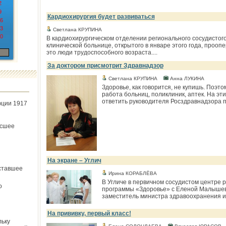
2
9
Кардиохирургия будет развиваться
6
3
Светлана КРУПИНА
0
В кардиохирургическом отделении регионального сосудистог
клинической больнице, открытого в январе этого года, прооп
это люди трудоспособного возраста....
За доктором присмотрит Здравнадзор
Светлана КРУПИНА
Анна ЛУКИНА
Здоровье, как говорится, не купишь. Поэто
работа больниц, поликлиник, аптек. На эт
ответить руководителя Росздравнадзора по
юции 1917
ёсшее
На экране – Углич
ставшее
Ирина КОРАБЛЁВА
В Угличе в первичном сосудистом центре 
о
программы «Здоровье» с Еленой Малышево
заместитель министра здравоохранения и 
На прививку, первый класс!
льку