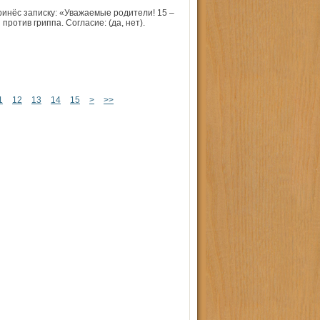
инёс записку: «Уважаемые родители! 15 –
ротив гриппа. Согласие: (да, нет).
1
12
13
14
15
>
>>