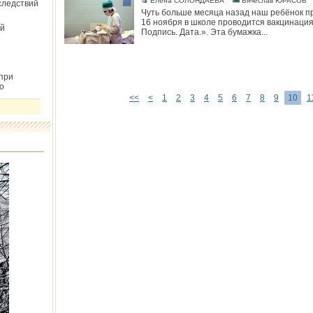
Елена СОЛОНДАЕВА
Вячеслав ЮРАСОВ
следствий
Чуть больше месяца назад наш ребёнок пр
16 ноября в школе проводится вакцинация п
й
Подпись. Дата.». Эта бумажка...
при
о
<<
<
1
2
3
4
5
6
7
8
9
10
1