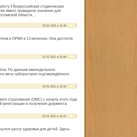
боту II Всероссийская студенческая
ие имеет громадное значение для
лавской области....
0
25.01.2011 в 11:46 -
пом и ОРВИ в 13 регионах. Она достигла
0
21.01.2011 в 10:44 -
иппа. По данным еженедельного
ого веса лабораторно подтверждённого
0
15.01.2011 в 10:22 -
ого страхования (ОМС) с начала этого года
й регистрации и получения документа.
0
15.01.2011 в 10:21 -
рылся центр здоровья для детей. Здесь