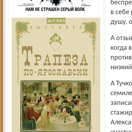
беспре
в себе
душу, 
А отзыв предводителя восстания Тадеуша Костюшко,
когда 
против
низкий
А Тучков ещё и не генерал тогда, а полковник. С
семиле
записа
стажир
Алекса