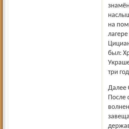
знамён
наслыш
на пом
лагере
Цициан
был: Х
Украше
три год
Далее Сергей Тучков пишет о своей грузинской кампании.
После 
волнен
завеща
держав