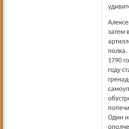
удивит
Алексей Тучков тоже воспитывался и обучался дома, а
затем 
артилл
полка.
1790 г
году с
гренад
самоуп
обустр
попечи
Один и
ополче