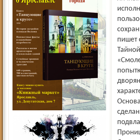
исполн
пользо
сохран
пишет 
Тайной
«Смоле
попытк
дворян
характ
Основа
сделан
подвла
Прониц