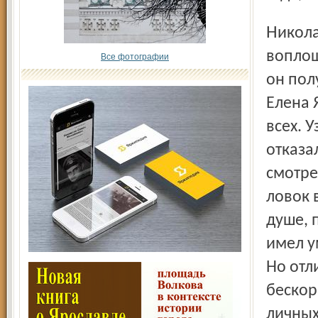
Николай Тучков был для своих современников
воплощ
Все фотографии
он пол
Елена 
всех. У
отказал
смотре
ловок 
душе, 
имел у
Но отл
бескор
личных