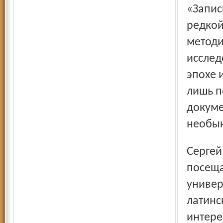
«Запис
редкой
методи
исслед
эпохе 
лишь п
докуме
необык
Сергей Тучков был профессиональным военным, но он
посеща
универ
латинс
интере