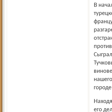
В начале Отечественной войны Сергей Тучков был ещё в
турецк
францу
разгар
отстра
против
Сыграл
Тучков
винове
нашего
городе
Находящийся в опале человек занимается интересующим
его де