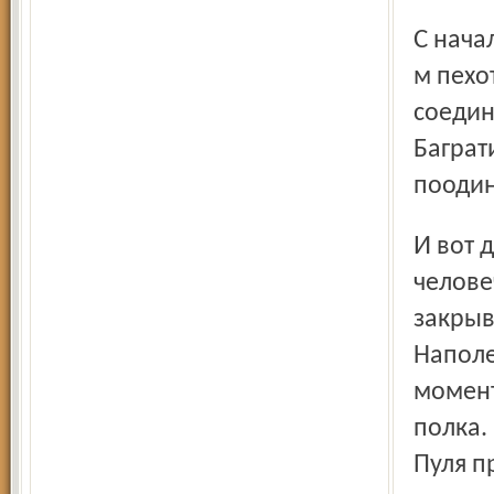
С начала Отечественной войны Тучков – командующий 2-
м пехо
соедин
Баграт
поодин
И вот день Бородинского сражения. Он держался сверх
челове
закрыв
Наполе
момент
полка.
Пуля п