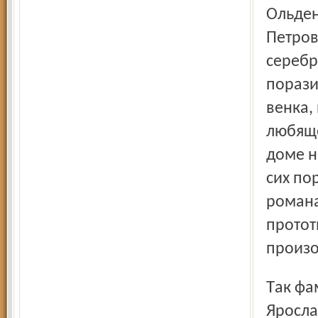
Ольден
Петров
серебр
порази
венка,
любяще
доме н
сих по
романа
протот
произо
Так фамилии Тучкова и Болконского вошли в историю
Яросла