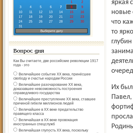
яркая 
1
2
3
4
5
6
7
8
9
новые 
10
11
12
13
14
15
16
17
18
19
20
21
22
23
что ка
24
25
26
27
28
29
30
31
то ярк
Выберите дату
глубин
занима
Вопрос дня
деятел
Как Вы считаете, две российские революции 1917
года - это
очеред
Величайшее событие ХХ века, принёсшее
свободу и счастье народам России
Величайшее разочарование ХХ века,
Их было пятеро сыновей – Николай, Алексей, Сергей,
доказавшее невозможность построения
справедливого государства
Павел,
Величайшее преступление ХХ века, ставшее
причиной гибели миллионов людей
фортиф
Величайшее в ХХ веке предательство
правящего класса
просла
Величайшая в ХХ веке провокация
иностранных спецслужб
Родины
Величайшая глупость ХХ века, поскольку