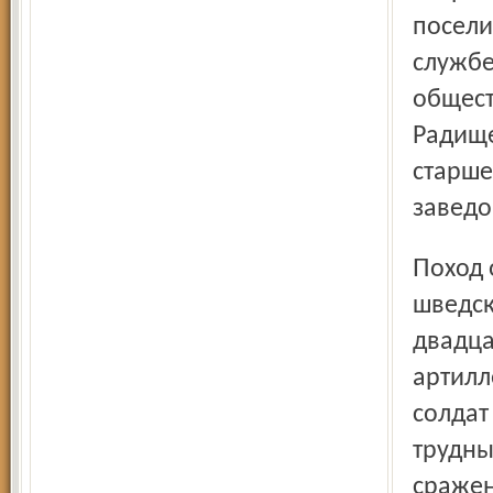
посели
службе
общест
Радище
старше
заведо
Поход оказался неудачным – без объявления войны
шведск
двадца
артилл
солдат
трудны
сражен