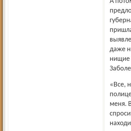
А потом была война с Персией. Сергею Тучкову было
предло
губерн
пришла
выявле
даже н
нищие 
Заболел
«Все, начиная с митрополита и до последнего
полице
меня. 
спроси
находи