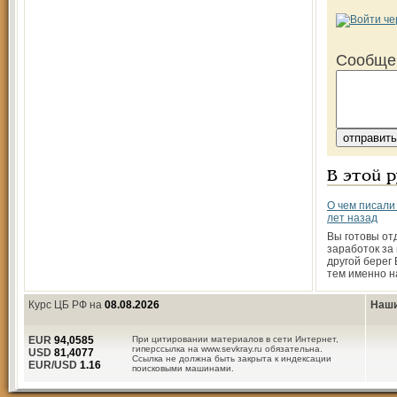
Сообще
В этой 
О чем писали
лет назад
Вы готовы от
заработок за 
другой берег
тем именно н
Курс ЦБ РФ на
08.08.2026
Наши
EUR
94,0585
При цитировании материалов в сети Интернет,
гиперссылка на www.sevkray.ru обязательна.
USD
81,4077
Ссылка не должна быть закрыта к индексации
EUR/USD
1.16
поисковыми машинами.