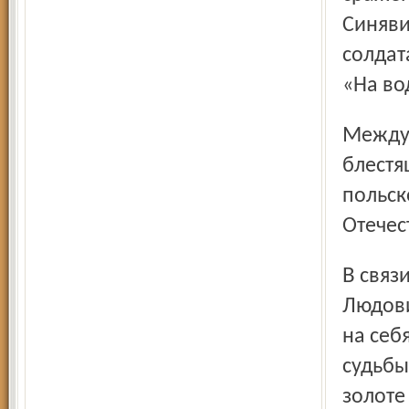
Синяви
солдат
«На во
Между тем началась война с Польшей. Тучков даёт
блестя
польск
Отечес
В связи с революцией во Франции и казнью на гильотине
Людови
на себ
судьбы
золоте