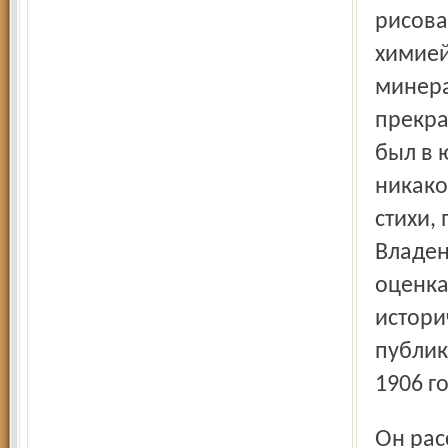
рисова
химией
минера
прекра
был в 
никако
стихи,
Владен
оценка
истори
публик
1906 го
Он рассказывает о древнем роде Тучковых – они