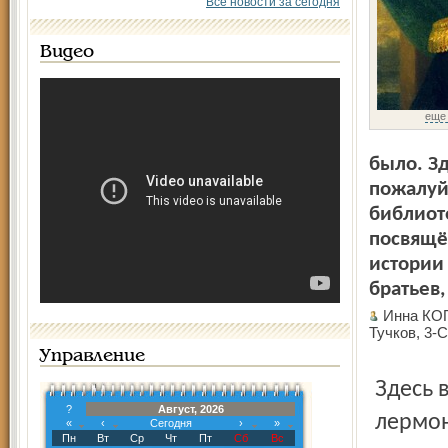
Все новости за сегодня
Видео
еще
было. Зд
пожалуй
библиот
посвящё
истории 
братьев
Инна К
Тучков, 3-С
Управление
Здесь всё совпало – Светлана, преданный друг
?
Август, 2026
лермон
«
‹
Сегодня
›
»
Пн
Вт
Ср
Чт
Пт
Сб
Вс