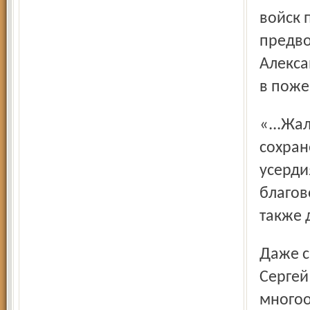
войск 
предво
Алекса
в поже
«...Жалуем Вам сию Нашу Императорскую Грамоту для
сохран
усерди
благов
также 
Даже среди своих блестяще образованных братьев
Сергей
многоо