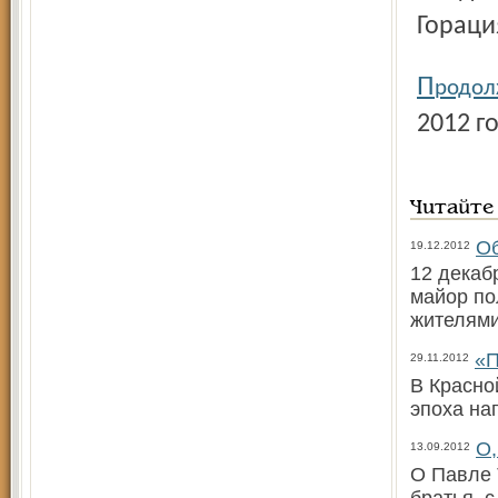
Гораци
П
родол
2012 го
Читайте
Об
19.12.2012
12 декаб
майор по
жителями
«П
29.11.2012
В Красно
эпоха на
О,
13.09.2012
О Павле 