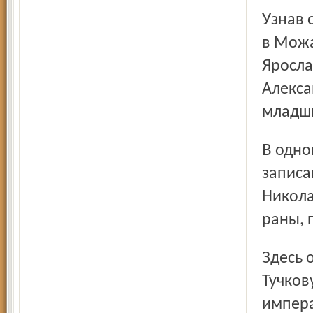
Узнав о ранении, Алексей Тучков, собиравший ополчение
в Можа
Яросла
Алекса
младш
В одной из церквей Ярославля в Метрической книге
записа
Никола
раны, 
Здесь отразились разночтения в дате рождения. Н. А.
Тучков
импера