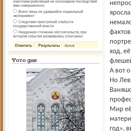
участники революций не осознавали последствий
непрос
ими совершённого
яросла
Всего лишь не удавшийся социальный
эксперимент
немало
Следствие преступной слабости
государственной власти
фактов
Неудачное стечение обстоятельств, при
котором события развивались спонтанно
портре
Архив
ход, е
флешей
Фото дня
А вот 
Но Лев
Ваняшо
профес
Мир её
матери
год», 