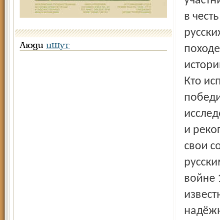
участн
в чест
русски
Люди
ищут
походе
истори
Кто ис
победи
исслед
и реко
свои с
русски
войне 
извест
надёжн