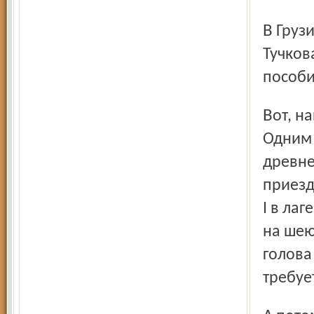
В Грузии особо был востребован дипломатический дар
Тучков
пособи
Вот, например, уважение к старинным обычаям народа.
Одним 
древне
приезд
I в лаг
на шею
голова 
требует