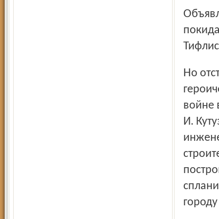
Объявляя о своём расстроенном здоровье, Тучков
покида
Тифлис
Но отставка Тучкова оказалась недолгой – генерал
героич
войне 
И. Куту
инжене
строит
постро
сплани
городу