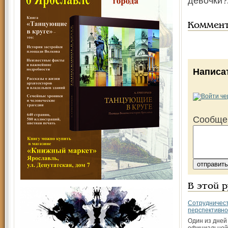
девочки?
Коммен
Написа
Сообще
В этой 
Сотрудничес
перспективн
Один из дней