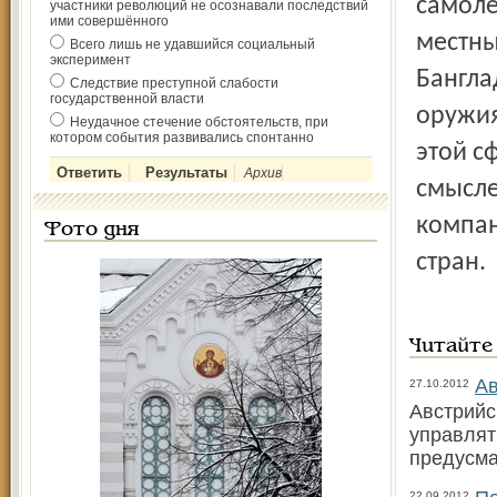
самоле
участники революций не осознавали последствий
ими совершённого
местны
Всего лишь не удавшийся социальный
эксперимент
Бангла
Следствие преступной слабости
государственной власти
оружия
Неудачное стечение обстоятельств, при
котором события развивались спонтанно
этой с
Архив
смысле
компан
Фото дня
стран.
Читайте
Ав
27.10.2012
Австрийс
управлят
предусм
22.09.2012