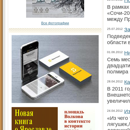
По
В рамках
«Сочи-20
между П
Все фотографии
За
25.07.2012
Подведен
области 
Ни
01.06.2012
Семь мес
двадцати
полмира 
Ка
28.04.2012
В 2011 г
Внешнето
увеличил
Из
24.04.2012
«Из чего
лягушек,/