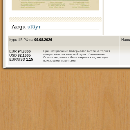
Люди
ищут
Курс ЦБ РФ на
09.08.2026
Наши
EUR
94,8366
При цитировании материалов в сети Интернет,
гиперссылка на www.sevkray.ru обязательна.
USD
82,1665
Ссылка не должна быть закрыта к индексации
EUR/USD
1.15
поисковыми машинами.