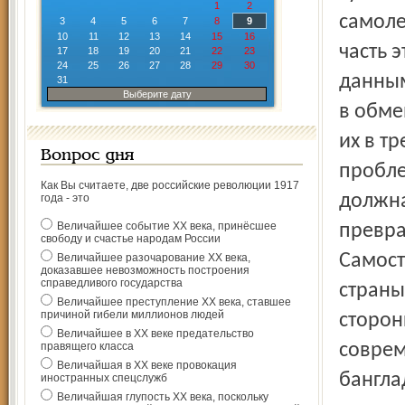
1
2
самоле
3
4
5
6
7
8
9
10
11
12
13
14
15
16
часть 
17
18
19
20
21
22
23
24
25
26
27
28
29
30
данным
31
Выберите дату
в обме
их в т
Вопрос дня
пробле
Как Вы считаете, две российские революции 1917
должна
года - это
Величайшее событие ХХ века, принёсшее
превра
свободу и счастье народам России
Самост
Величайшее разочарование ХХ века,
доказавшее невозможность построения
справедливого государства
страны
Величайшее преступление ХХ века, ставшее
причиной гибели миллионов людей
сторон
Величайшее в ХХ веке предательство
правящего класса
соврем
Величайшая в ХХ веке провокация
бангла
иностранных спецслужб
Величайшая глупость ХХ века, поскольку