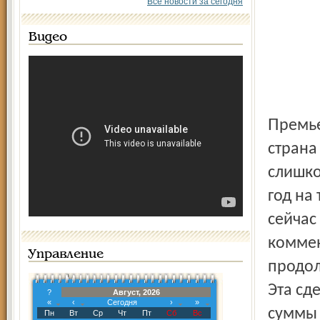
Все новости за сегодня
Видео
Премьер-министр Бангладеш Халеда Зия заявила, что ее
страна
слишко
год на
сейчас
коммен
Управление
продол
Эта сд
?
Август, 2026
«
‹
Сегодня
›
»
суммы 
Пн
Вт
Ср
Чт
Пт
Сб
Вс