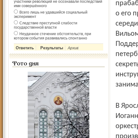
участники революций не осознавали последствий
прабаб
ими совершённого
о его 
Всего лишь не удавшийся социальный
эксперимент
середи
Следствие преступной слабости
государственной власти
Вильом
Неудачное стечение обстоятельств, при
котором события развивались спонтанно
Поддер
Архив
петерб
секрет
Фото дня
инстру
занима
В Ярос
Иоганн
оркест
произв