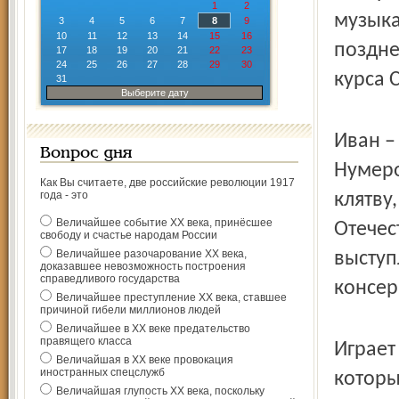
1
2
музыка
3
4
5
6
7
8
9
10
11
12
13
14
15
16
поздне
17
18
19
20
21
22
23
24
25
26
27
28
29
30
курса 
31
Выберите дату
Иван –
Вопрос дня
Нумеро
Как Вы считаете, две российские революции 1917
года - это
клятву
Величайшее событие ХХ века, принёсшее
Отечес
свободу и счастье народам России
Величайшее разочарование ХХ века,
выступ
доказавшее невозможность построения
справедливого государства
консер
Величайшее преступление ХХ века, ставшее
причиной гибели миллионов людей
Величайшее в ХХ веке предательство
правящего класса
Играет
Величайшая в ХХ веке провокация
иностранных спецслужб
которы
Величайшая глупость ХХ века, поскольку