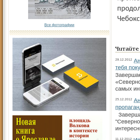
продол
Чебокс
Все фотографии
Читайте
Ан
29.12.2012
тебя пок
Завершае
«Северно
самых ин
Ан
25.12.2012
пропаган
Завершае
"Северно
интересн
Ив
11.12.2012