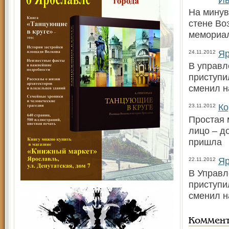
На минув
стене Во
мемориал
Яр
24.11.2012
В управл
приступи
сменил н
Ко
23.11.2012
Простая 
лицо – д
пришла
Яр
22.11.2012
В Управл
приступи
сменил н
Коммен