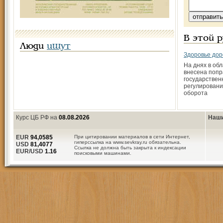
В этой 
Люди
ищут
Здоровье дор
На днях в об
внесена попр
государствен
регулировани
оборота
Курс ЦБ РФ на
08.08.2026
Наши
EUR
94,0585
При цитировании материалов в сети Интернет,
гиперссылка на www.sevkray.ru обязательна.
USD
81,4077
Ссылка не должна быть закрыта к индексации
EUR/USD
1.16
поисковыми машинами.