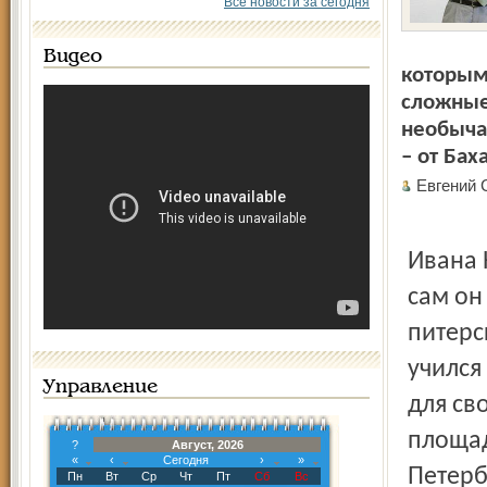
Все новости за сегодня
Видео
которым
сложные
необыча
– от Бах
Евгений
Ивана 
сам он
питерс
учился
Управление
для св
площад
?
Август, 2026
«
‹
Сегодня
›
»
Петерб
Пн
Вт
Ср
Чт
Пт
Сб
Вс