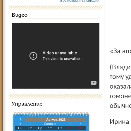
Все новости за сегодня
Видео
«За э
(Владимир Путин, из интервью российским СМИ). Сам
тому у
оказал
гомоне
Управление
обычно
?
Август, 2026
Ирин
«
‹
Сегодня
›
»
Пн
Вт
Ср
Чт
Пт
Сб
Вс