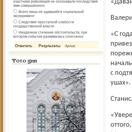
«Дав
участники революций не осознавали последствий
ими совершённого
Всего лишь не удавшийся социальный
эксперимент
Валер
Следствие преступной слабости
государственной власти
Неудачное стечение обстоятельств, при
«С годами выработалось железное правило: если хочешь
котором события развивались спонтанно
привез
Архив
пореже
Фото дня
началь
с подт
ушах».
Стани
«Уверенность приходит не оттого, что ты всегда прав, а
оттого