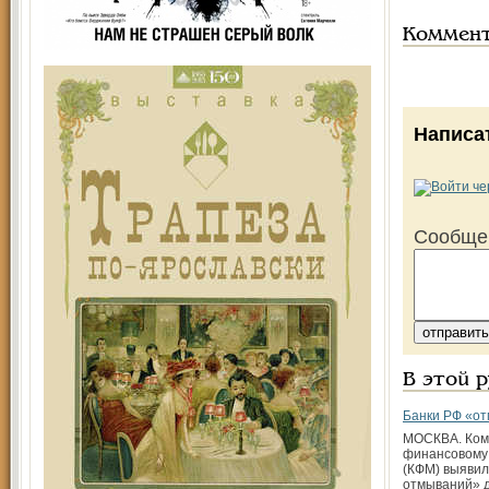
Коммен
Написа
Сообще
В этой 
Банки РФ «от
МОСКВА. Ком
финансовому
(КФМ) выявил
отмываний» д