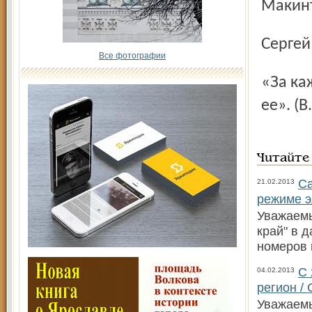
Макин
Серге
Все фотографии
«За каждой вещью в мире Нам слаще гнаться, чем иметь
ее». (
Читайте
Са
21.02.2013
режиме э
Уважаемы
край" в 
номеров 
С 
04.02.2013
регион /
Уважаемы