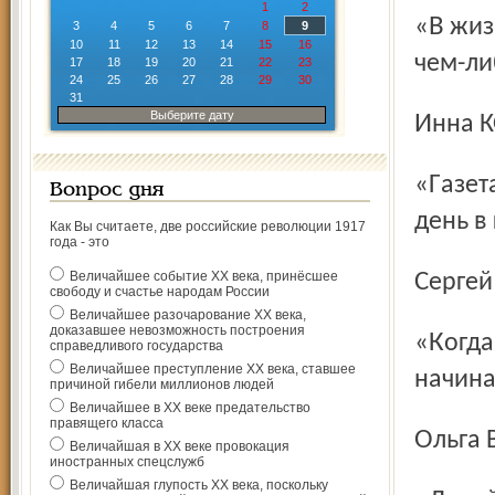
1
2
«В жизни надо попробовать все, но не стоит увлекаться
3
4
5
6
7
8
9
10
11
12
13
14
15
16
чем-ли
17
18
19
20
21
22
23
24
25
26
27
28
29
30
31
Выберите дату
Инна
«Газета живет один день, сказал Ян Неруда. А может, это
Вопрос дня
день в 
Как Вы считаете, две российские революции 1917
года - это
Величайшее событие ХХ века, принёсшее
Серге
свободу и счастье народам России
Величайшее разочарование ХХ века,
доказавшее невозможность построения
«Когда становится невозможно работать напряженнее,
справедливого государства
Величайшее преступление ХХ века, ставшее
начина
причиной гибели миллионов людей
Величайшее в ХХ веке предательство
правящего класса
Ольг
Величайшая в ХХ веке провокация
иностранных спецслужб
Величайшая глупость ХХ века, поскольку