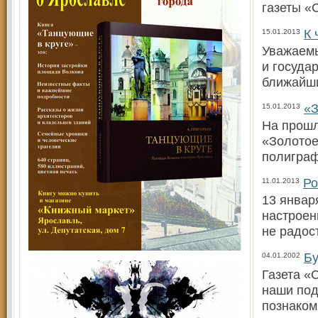
газеты «
К 
15.01.2013
Уважаемы
и госуда
ближайш
«З
15.01.2013
На прошл
«Золотое
полиграф
Ро
11.01.2013
13 январ
настроен
не радос
Бу
04.01.2002
Газета «
наши под
познаком