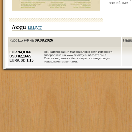
российские
Люди
ищут
Курс ЦБ РФ на
09.08.2026
Наши
EUR
94,8366
При цитировании материалов в сети Интернет,
гиперссылка на www.sevkray.ru обязательна.
USD
82,1665
Ссылка не должна быть закрыта к индексации
EUR/USD
1.15
поисковыми машинами.